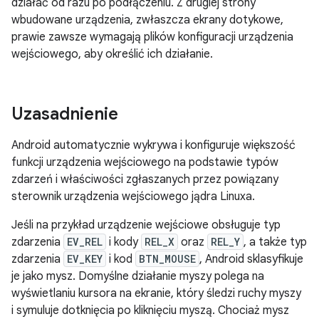
działać od razu po podłączeniu. Z drugiej strony
wbudowane urządzenia, zwłaszcza ekrany dotykowe,
prawie zawsze wymagają plików konfiguracji urządzenia
wejściowego, aby określić ich działanie.
Uzasadnienie
Android automatycznie wykrywa i konfiguruje większość
funkcji urządzenia wejściowego na podstawie typów
zdarzeń i właściwości zgłaszanych przez powiązany
sterownik urządzenia wejściowego jądra Linuxa.
Jeśli na przykład urządzenie wejściowe obsługuje typ
zdarzenia
EV_REL
i kody
REL_X
oraz
REL_Y
, a także typ
zdarzenia
EV_KEY
i kod
BTN_MOUSE
, Android sklasyfikuje
je jako mysz. Domyślne działanie myszy polega na
wyświetlaniu kursora na ekranie, który śledzi ruchy myszy
i symuluje dotknięcia po kliknięciu myszą. Chociaż mysz