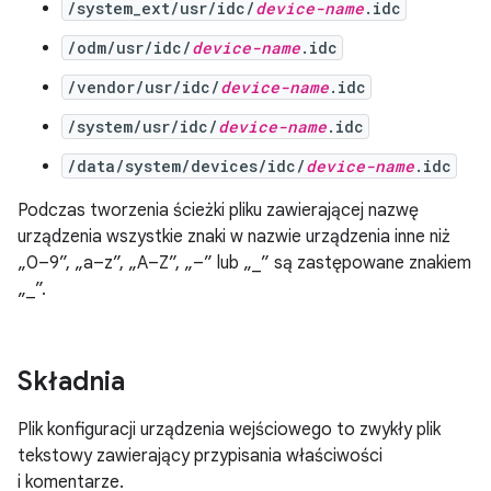
/system_ext/usr/idc/
device-name
.idc
/odm/usr/idc/
device-name
.idc
/vendor/usr/idc/
device-name
.idc
/system/usr/idc/
device-name
.idc
/data/system/devices/idc/
device-name
.idc
Podczas tworzenia ścieżki pliku zawierającej nazwę
urządzenia wszystkie znaki w nazwie urządzenia inne niż
„0–9”, „a–z”, „A–Z”, „–” lub „_” są zastępowane znakiem
„_”.
Składnia
Plik konfiguracji urządzenia wejściowego to zwykły plik
tekstowy zawierający przypisania właściwości
i komentarze.