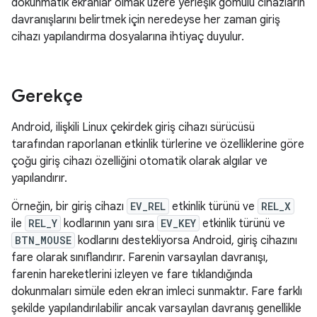
dokunmatik ekranlar olmak üzere yerleşik gömülü cihazların
davranışlarını belirtmek için neredeyse her zaman giriş
cihazı yapılandırma dosyalarına ihtiyaç duyulur.
Gerekçe
Android, ilişkili Linux çekirdek giriş cihazı sürücüsü
tarafından raporlanan etkinlik türlerine ve özelliklerine göre
çoğu giriş cihazı özelliğini otomatik olarak algılar ve
yapılandırır.
Örneğin, bir giriş cihazı
EV_REL
etkinlik türünü ve
REL_X
ile
REL_Y
kodlarının yanı sıra
EV_KEY
etkinlik türünü ve
BTN_MOUSE
kodlarını destekliyorsa Android, giriş cihazını
fare olarak sınıflandırır. Farenin varsayılan davranışı,
farenin hareketlerini izleyen ve fare tıklandığında
dokunmaları simüle eden ekran imleci sunmaktır. Fare farklı
şekilde yapılandırılabilir ancak varsayılan davranış genellikle