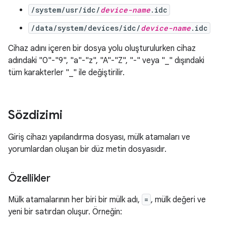
/system/usr/idc/
device-name
.idc
/data/system/devices/idc/
device-name
.idc
Cihaz adını içeren bir dosya yolu oluşturulurken cihaz
adındaki "0"-"9", "a"-"z", "A"-"Z", "-" veya "_" dışındaki
tüm karakterler "_" ile değiştirilir.
Sözdizimi
Giriş cihazı yapılandırma dosyası, mülk atamaları ve
yorumlardan oluşan bir düz metin dosyasıdır.
Özellikler
Mülk atamalarının her biri bir mülk adı,
=
, mülk değeri ve
yeni bir satırdan oluşur. Örneğin: