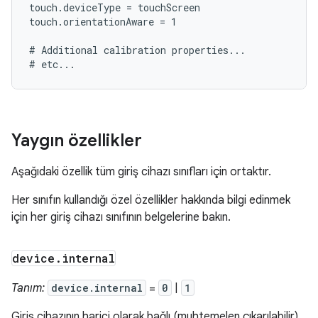
touch.deviceType = touchScreen

touch.orientationAware = 1

# Additional calibration properties...

Yaygın özellikler
Aşağıdaki özellik tüm giriş cihazı sınıfları için ortaktır.
Her sınıfın kullandığı özel özellikler hakkında bilgi edinmek
için her giriş cihazı sınıfının belgelerine bakın.
device
.
internal
Tanım:
device.internal
=
0
|
1
Giriş cihazının harici olarak bağlı (muhtemelen çıkarılabilir)