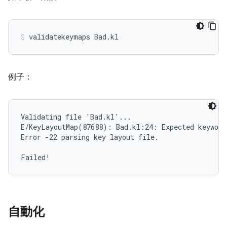
例子：
Validating file 'Bad.kl'...

E/KeyLayoutMap(87688): Bad.kl:24: Expected keyword
Error -22 parsing key layout file.

自動化