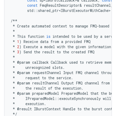
const
sp<IBurstCallback>
&
callback
,
const
const
FmqResultDescriptor
&
resultChannel
,
std
::
shared_ptr<IBurstExecutorWithCache>
e
/**
*
Create
automated
context
to
manage
FMQ
-
based
ex
*
*
This
function
is
intended
to
be
used
by
a
servi
*
1
)
Receive
data
from
a
provided
FMQ
*
2
)
Execute
a
model
with
the
given
information
*
3
)
Send
the
result
to
the
created
FMQ
*
*
@
param
callback
Callback
used
to
retrieve
memor
*
unrecognized
slots
.
*
@
param
requestChannel
Input
FMQ
channel
through
*
request
to
the
service
.
*
@
param
resultChannel
Output
FMQ
channel
from
wh
*
the
result
of
the
execution
.
*
@
param
preparedModel
PreparedModel
that
the
bur
*
IPreparedModel
::
executeSynchronously
will
b
*
execution
.
*
@
result
IBurstContext
Handle
to
the
burst
conte
*/