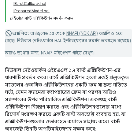
IBurstCallback.hal
IPreparedModel.hal
ড্রাইভারে বার্স্ট এক্সিকিউশন সমর্থন করুন
অপ্রচলিত:
অ্যান্ড্রয়েড ১৫ থেকে
NNAPI (NDK API)
অপ্রচলিত হয়ে
গেছে। নিউরাল নেটওয়ার্কস HAL ইন্টারফেসের সমর্থন অব্যাহত রয়েছে।
আরও তথ্যের জন্য,
NNAPI মাইগ্রেশন গাইড
দেখুন।
নিউরাল নেটওয়ার্কস এইচএএল ১.২ বার্স্ট এক্সিকিউশন-এর
ধারণাটি প্রবর্তন করে। বার্স্ট এক্সিকিউশন হলো একই প্রস্তুতকৃত
মডেলের একাধিক এক্সিকিউশনের একটি ক্রম যা দ্রুত গতিতে
ঘটে, যেমন ক্যামেরা ক্যাপচারের ফ্রেম বা পরপর অডিও
স্যাম্পলের উপর পরিচালিত এক্সিকিউশন। একগুচ্ছ বার্স্ট
এক্সিকিউশন নিয়ন্ত্রণ করতে এবং এক্সিকিউশনগুলোর মধ্যে
রিসোর্স সংরক্ষণ করতে একটি বার্স্ট অবজেক্ট ব্যবহৃত হয়, যা
এক্সিকিউশনগুলোর ওভারহেড কমাতে সাহায্য করে। বার্স্ট
অবজেক্ট তিনটি অপটিমাইজেশন সক্ষম করে: