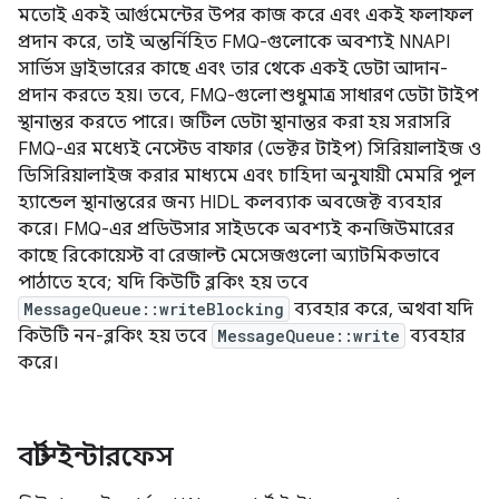
মতোই একই আর্গুমেন্টের উপর কাজ করে এবং একই ফলাফল
প্রদান করে, তাই অন্তর্নিহিত FMQ-গুলোকে অবশ্যই NNAPI
সার্ভিস ড্রাইভারের কাছে এবং তার থেকে একই ডেটা আদান-
প্রদান করতে হয়। তবে, FMQ-গুলো শুধুমাত্র সাধারণ ডেটা টাইপ
স্থানান্তর করতে পারে। জটিল ডেটা স্থানান্তর করা হয় সরাসরি
FMQ-এর মধ্যেই নেস্টেড বাফার (ভেক্টর টাইপ) সিরিয়ালাইজ ও
ডিসিরিয়ালাইজ করার মাধ্যমে এবং চাহিদা অনুযায়ী মেমরি পুল
হ্যান্ডেল স্থানান্তরের জন্য HIDL কলব্যাক অবজেক্ট ব্যবহার
করে। FMQ-এর প্রডিউসার সাইডকে অবশ্যই কনজিউমারের
কাছে রিকোয়েস্ট বা রেজাল্ট মেসেজগুলো অ্যাটমিকভাবে
পাঠাতে হবে; যদি কিউটি ব্লকিং হয় তবে
MessageQueue::writeBlocking
ব্যবহার করে, অথবা যদি
কিউটি নন-ব্লকিং হয় তবে
MessageQueue::write
ব্যবহার
করে।
বার্স্ট ইন্টারফেস