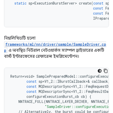
static
sp<ExecutionBurstServer>
create
(
const
sp<
const
Fmq
const
Fmq
IPrepared
নিম্নলিখিতটি হলো
frameworks/ml/nn/driver/sample/SampleDriver.cp
p
এ অবস্থিত নিউরাল নেটওয়ার্কস স্যাম্পল ড্রাইভারের একটি
বার্স্ট ইন্টারফেসের রেফারেন্স ইমপ্লিমেন্টেশন।
Return<void>
SamplePreparedModel
::
configureExecuti
const
sp<V1_2
::
IBurstCallback
>&
callback
,
const
MQDescriptorSync<V1_2
::
FmqRequestDat
const
MQDescriptorSync<V1_2
::
FmqResultDatu
configureExecutionBurst_cb
cb
)
{
NNTRACE_FULL
(
NNTRACE_LAYER_DRIVER
,
NNTRACE_PH
"SampleDriver::configureExecution
//
Alternatively
,
the
burst
could
be
configure