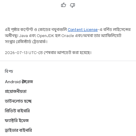
এই পৃষ্ঠার কন্টেন্ট ও কোডের নমুনাগুলি
Content License
-এ বর্ণিত লাইসেন্সের
অধীনস্থ। Java এবং OpenJDK হল Oracle এবং/অথবা তার অ্যাফিলিয়েট
সংস্থার রেজিস্টার্ড ট্রেডমার্ক।
2026-07-13 UTC-তে শেষবার আপডেট করা হয়েছে।
বিল্ড
Android স্টোরেজ
প্রয়োজনীয়তা
ডাউনলোড হচ্ছে
প্রিভিউ বাইনারি
ফ্যাক্টরি ইমেজ
ড্রাইভার বাইনারি