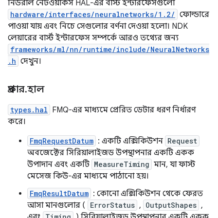
নিউরাল নেটওয়ার্কস HAL-এর বার্স্ট ইন্টারফেসগুলো
hardware/interfaces/neuralnetworks/1.2/
ফোল্ডারে
পাওয়া যায় এবং নিচে সেগুলোর বর্ণনা দেওয়া হলো। NDK
লেয়ারের বার্স্ট ইন্টারফেস সম্পর্কে আরও তথ্যের জন্য
frameworks/ml/nn/runtime/include/NeuralNetworks
.h
দেখুন।
প্রকার
.
হাল
types.hal
FMQ-এর মাধ্যমে প্রেরিত ডেটার ধরণ নির্ধারণ
করে।
FmqRequestDatum
: একটি এক্সিকিউশন
Request
অবজেক্টের সিরিয়ালাইজড উপস্থাপনার একটি একক
উপাদান এবং একটি
MeasureTiming
মান, যা ফাস্ট
মেসেজ কিউ-এর মাধ্যমে পাঠানো হয়।
FmqResultDatum
: কোনো এক্সিকিউশন থেকে ফেরত
আসা মানগুলোর (
ErrorStatus
,
OutputShapes
,
এবং
Timing
) সিরিয়ালাইজড উপস্থাপনার একটি একক