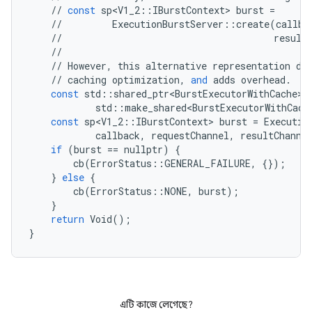
//
const
sp<V1_2
::
IBurstContext
>
burst
=
//
ExecutionBurstServer
::
create
(
callba
//
result
//
//
However
,
this
alternative
representation
do
//
caching
optimization
,
and
adds
overhead
.
const
std
::
shared_ptr<BurstExecutorWithCache>
std
::
make_shared<BurstExecutorWithCach
const
sp<V1_2
::
IBurstContext
>
burst
=
Executio
callback
,
requestChannel
,
resultChanne
if
(
burst
==
nullptr
)
{
cb
(
ErrorStatus
::
GENERAL_FAILURE
,
{});
}
else
{
cb
(
ErrorStatus
::
NONE
,
burst
);
}
return
Void
();
}
এটি কাজে লেগেছে?