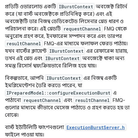
প্রতিটি ওভারলোড একটি
IBurstContext
অবজেক্ট রিটার্ন
করে (যা বার্স্ট অবজেক্টকে প্রতিনিধিত্ব করে) এবং এই
অবজেক্টটি তার নিজস্ব ডেডিকেটেড লিসেনার থ্রেড ধারণ ও
পরিচালনা করে। এই থ্রেডটি
requestChannel
FMQ থেকে
অনুরোধ গ্রহণ করে, ইনফারেন্স সম্পাদন করে এবং তারপর
resultChannel
FMQ-এর মাধ্যমে ফলাফল ফেরত পাঠায়।
যখন বার্স্টের ক্লায়েন্ট
IBurstContext
এর রেফারেন্স হারায়,
তখন এই থ্রেড এবং
IBurstContext
অবজেক্টে থাকা অন্য
সমস্ত রিসোর্স স্বয়ংক্রিয়ভাবে রিলিজ হয়ে যায়।
বিকল্পভাবে, আপনি
IBurstContext
এর নিজস্ব একটি
ইমপ্লিমেন্টেশন তৈরি করতে পারেন, যা
IPreparedModel::configureExecutionBurst
এ
পাঠানো
requestChannel
এবং
resultChannel
FMQ-
গুলোর মাধ্যমে কীভাবে মেসেজ পাঠাতে ও গ্রহণ করতে হয় তা
বোঝে।
বার্স্ট ইউটিলিটি ফাংশনগুলো
ExecutionBurstServer.h
ফাইলে পাওয়া যায়।