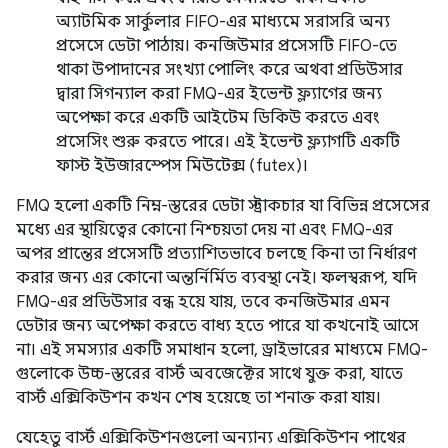
অ্যাটমিক সার্কুলার FIFO-এর মাধ্যমে সরাসরি অন্য
প্রসেসে ডেটা পাঠায়। কনজিউমার প্রসেসটি FIFO-তে
থাকা উপাদানের সংখ্যা পোলিং করে অথবা প্রডিউসার
দ্বারা সিগন্যাল করা FMQ-এর ইভেন্ট ফ্ল্যাগের জন্য
অপেক্ষা করে একটি আইটেম ডিকিউ করতে এবং
প্রসেসিং শুরু করতে পারে। এই ইভেন্ট ফ্ল্যাগটি একটি
ফাস্ট ইউজারস্পেস মিউটেক্স (futex)।
FMQ হলো একটি নিম্ন-স্তরের ডেটা স্ট্রাকচার যা বিভিন্ন প্রসেসের
মধ্যে এর স্থায়িত্বের কোনো নিশ্চয়তা দেয় না এবং FMQ-এর
অপর প্রান্তের প্রসেসটি প্রত্যাশিতভাবে চলছে কিনা তা নির্ধারণ
করার জন্য এর কোনো অন্তর্নির্মিত ব্যবস্থা নেই। ফলস্বরূপ, যদি
FMQ-এর প্রডিউসার বন্ধ হয়ে যায়, তবে কনজিউমার এমন
ডেটার জন্য অপেক্ষা করতে বাধ্য হতে পারে যা কখনোই আসে
না। এই সমস্যার একটি সমাধান হলো, ড্রাইভারের মাধ্যমে FMQ-
গুলোকে উচ্চ-স্তরের বার্স্ট অবজেক্টের সাথে যুক্ত করা, যাতে
বার্স্ট এক্সিকিউশন কখন শেষ হয়েছে তা শনাক্ত করা যায়।
যেহেতু বার্স্ট এক্সিকিউশনগুলো অন্যান্য এক্সিকিউশন পাথের