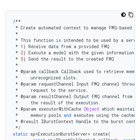
/**
*
Create
automated
context
to
manage
FMQ
-
based
ex
*
*
This
function
is
intended
to
be
used
by
a
servi
*
1
)
Receive
data
from
a
provided
FMQ
*
2
)
Execute
a
model
with
the
given
information
*
3
)
Send
the
result
to
the
created
FMQ
*
*
@
param
callback
Callback
used
to
retrieve
memor
*
unrecognized
slots
.
*
@
param
requestChannel
Input
FMQ
channel
through
*
request
to
the
service
.
*
@
param
resultChannel
Output
FMQ
channel
from
wh
*
the
result
of
the
execution
.
*
@
param
executorWithCache
Object
which
maintains
*
memory
pools
and
executes
using
the
cached
*
@
result
IBurstContext
Handle
to
the
burst
conte
*/
static
sp<ExecutionBurstServer>
create
(