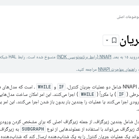
وضوعات اصلی
یان
د ۱۵ به بعد،
NNAPI (رابط برنامه‌نویسی NDK)
منسوخ شده است. رابط HAL شبکه‌های عصبی همچنان پشتیبانی می‌شود.
ه
راهنمای مهاجرت NNAPI
مراجعه کنید.
IF
و
WHILE
، است که مدل‌های دی
شرطی (
IF
) یا مکرراً (
WHILE
) اجرا می‌کنند. این امر امکان ساخت مدل‌های
NN HAL 1.، مدل شامل چندین زیرگراف، از جمله زیرگراف اصلی که برای مشخص کردن ورو
 زیرگراف می‌تواند با استفاده از عملوندهایی از نوع
SUBGRAPH
به زیرگراف‌
اند یک عملیات جریان کنترل را به یک شتاب‌دهنده ارسال کند که شتاب‌دهنده از