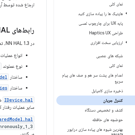
نمای کلی
ارجاع شده توسط آن 
هاپتیک ها را پیاده سازی کنید
پایه UX برای چارچوب لمسی
رابط‌های HAL
طراحی Haptics UX
ارزیابی سخت افزاری
در NN HAL 1.3، تعاریف مربوط به جریان کنترل در
انواع عملیات
شبکه های عصبی
نمای کلی
نوع عملوند
اعدام های پشت سر هم و صف های پیام
ساختار
del
سریع
ساختار
ies
ذخیره سازی کامپایل
IDevice.hal
ش
کنترل جریان
سایر عملیات رفتار ک
کشف و تخصیص دستگاه
aredModel.hal
حوضچه های حافظه
ronously_1_3()
بهترین شیوه های پیاده سازی درایور
می‌کنند.