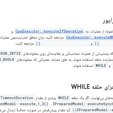
ایور
مونه از عملیات، به
CpuExecutor::executeIfOperation
و
CpuExecutor::executeW
مراجعه کنید. برای منطق اعتبارسنجی عملیات 
validat
و
validateWhileOperation()
مراجعه کنید.
ه پشتیبانی از عملیات محاسباتی و مقایسه‌ای روی عملوندهای
NSOR_INT32
شمارنده حلقه استفاده شوند. به طور مشابه، عملیاتی که عملوندهای
R_BOOL8
و
WHILE
استفاده شوند.
 حلقه WHILE
ه‌های بی‌نهایت، اگر یک حلقه
WHILE
بیشتر از مقدار
pTimeoutDuration
redModel::execute_1_3()
،
IPreparedModel::executeSynch
IPreparedModel::e
(یا مقدار پیش‌فرض در صورت حذف) ارسال می‌شو