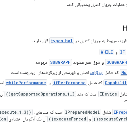
عملیات جریان کنترل پشتیبانی کند.
types.hal
قرار دارند.
IF
و
WHILE
SUBGRAPH
و طول عمر عملوند
SUBGRAPH
مربوطه
Mo
که شامل
زیرگراف
اصلی و فهرستی از زیرگراف‌های ارجاع‌شده است
Capabilit
که شامل
ifPerformance
و
whilePerformance
اس
امل
IDevice
است که متد
getSupportedOperations_1_3()
آن 
ند.
IPrep
شامل
IPreparedModel
است که متدهای
،
execute_1_3()
executeSynch
و
executeFenced()
آن یک آرگومان اختیاری
ion