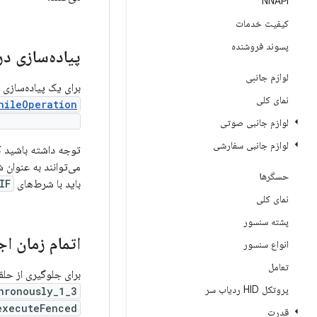
NNAPI
کیفیت خدمات
پسوند فروشنده
پیاده‌سازی در
لوازم جانبی
برای یک پیاده‌سازی ن
نمای کلی
hileOperation
eIfOperation()
لوازم جانبی صوتی
لوازم جانبی سفارشی
توجه داشته باشید ک
می‌توانند به عنوان 
حسگرها
باید با شرط‌های
IF
نمای کلی
پشته سنسور
اتمام زمان اجرای
انواع سنسور
تعامل
برای جلوگیری از حلق
پروتکل HID ردیاب سر
ronously_1_3()
xecuteFenced()
قدرت