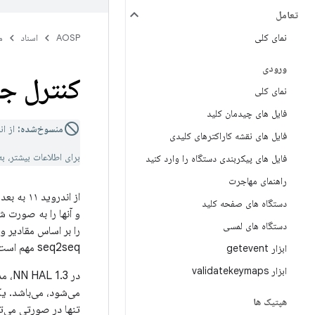
تعامل
نمای کلی
AOSP
اسناد
م
ورودی
کنترل جر
نمای کلی
فایل های چیدمان کلید
منسوخ‌شده:
از اندروی
فایل های نقشه کاراکترهای کلیدی
برای اطلاعات بیشتر، ب
فایل های پیکربندی دستگاه را وارد کنید
راهنمای مهاجرت
از اندروید ۱۱ به بعد، NNAPI شامل دو عملیات جریان کنترل،
دستگاه های صفحه کلید
و آنها را به صورت 
دستگاه های لمسی
seq2seq مهم است.
ابزار getevent
ابزار validatekeymaps
در 3
می‌شود، می‌باشد. یک
هپتیک ها
تنها در صورتی می‌تو