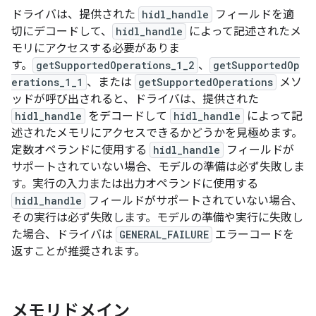
ドライバは、提供された
hidl_handle
フィールドを適
切にデコードして、
hidl_handle
によって記述されたメ
モリにアクセスする必要がありま
す。
getSupportedOperations_1_2
、
getSupportedOp
erations_1_1
、または
getSupportedOperations
メソ
ッドが呼び出されると、ドライバは、提供された
hidl_handle
をデコードして
hidl_handle
によって記
述されたメモリにアクセスできるかどうかを見極めます。
定数オペランドに使用する
hidl_handle
フィールドが
サポートされていない場合、モデルの準備は必ず失敗しま
す。実行の入力または出力オペランドに使用する
hidl_handle
フィールドがサポートされていない場合、
その実行は必ず失敗します。モデルの準備や実行に失敗し
た場合、ドライバは
GENERAL_FAILURE
エラーコードを
返すことが推奨されます。
メモリドメイン