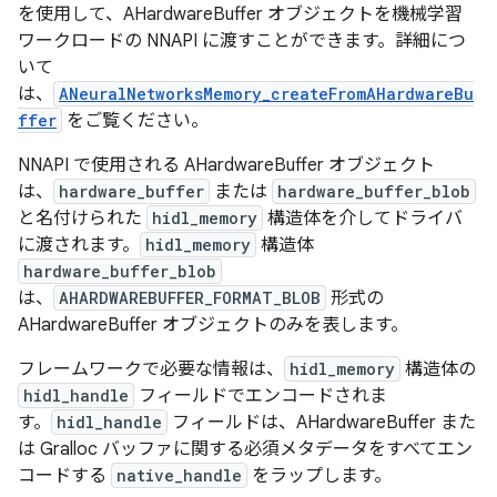
を使用して、AHardwareBuffer オブジェクトを機械学習
ワークロードの NNAPI に渡すことができます。詳細につ
いて
は、
ANeuralNetworksMemory_createFromAHardwareBu
ffer
をご覧ください。
NNAPI で使用される AHardwareBuffer オブジェクト
は、
hardware_buffer
または
hardware_buffer_blob
と名付けられた
hidl_memory
構造体を介してドライバ
に渡されます。
hidl_memory
構造体
hardware_buffer_blob
は、
AHARDWAREBUFFER_FORMAT_BLOB
形式の
AHardwareBuffer オブジェクトのみを表します。
フレームワークで必要な情報は、
hidl_memory
構造体の
hidl_handle
フィールドでエンコードされま
す。
hidl_handle
フィールドは、AHardwareBuffer また
は Gralloc バッファに関する必須メタデータをすべてエン
コードする
native_handle
をラップします。