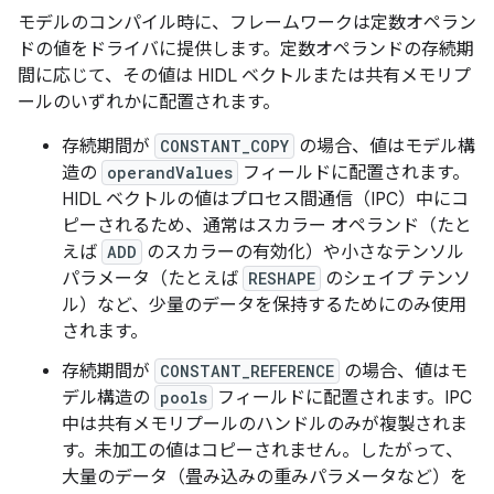
モデルのコンパイル時に、フレームワークは定数オペラン
ドの値をドライバに提供します。定数オペランドの存続期
間に応じて、その値は HIDL ベクトルまたは共有メモリプ
ールのいずれかに配置されます。
存続期間が
CONSTANT_COPY
の場合、値はモデル構
造の
operandValues
フィールドに配置されます。
HIDL ベクトルの値はプロセス間通信（IPC）中にコ
ピーされるため、通常はスカラー オペランド（たと
えば
ADD
のスカラーの有効化）や小さなテンソル
パラメータ（たとえば
RESHAPE
のシェイプ テンソ
ル）など、少量のデータを保持するためにのみ使用
されます。
存続期間が
CONSTANT_REFERENCE
の場合、値はモ
デル構造の
pools
フィールドに配置されます。IPC
中は共有メモリプールのハンドルのみが複製されま
す。未加工の値はコピーされません。したがって、
大量のデータ（畳み込みの重みパラメータなど）を