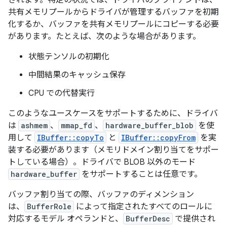
されます。特定の状況では、ドライバのクライアントは、
共有メモリプールからドライバが管理するバッファを初期
化するか、バッファを共有メモリプールにコピーする必要
があります。たとえば、次のような場合があります。
状態テンソルの初期化
中間結果のキャッシュ保存
CPU での代替実行
このようなユースケースをサポートするために、ドライバ
は
ashmem
、
mmap_fd
、
hardware_buffer_blob
を使
用して
IBuffer::copyTo
と
IBuffer::copyFrom
を実
装する必要があります（メモリドメイン割り当てをサポー
トしている場合）。ドライバで BLOB 以外のモード
hardware_buffer
をサポートすることは任意です。
バッファ割り当ての際、バッファのディメンション
は、
BufferRole
によって指定されたすべてのロールに
対応するモデル オペランドと、
BufferDesc
で提供され