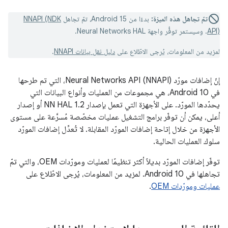
تمّ تجاهل هذه الميزة:
بدءًا من Android 15، تمّ تجاهل
NNAPI (NDK
API)
. وسيستمر توفُّر واجهة Neural Networks HAL.
لمزيد من المعلومات، يُرجى الاطّلاع على
دليل نقل بيانات NNAPI
.
إنّ إضافات مورّد Neural Networks API (NNAPI)، التي تم طرحها
في Android 10، هي مجموعات من العمليات وأنواع البيانات التي
يحدّدها المورّد. على الأجهزة التي تعمل بإصدار NN HAL 1.2 أو إصدار
أعلى، يمكن أن توفّر برامج التشغيل عمليات مخصّصة مُسرَّعة على مستوى
الأجهزة من خلال إتاحة إضافات المورّد المقابلة. لا تُعدِّل إضافات المورّد
سلوك العمليات الحالية.
توفّر إضافات المورّد بديلاً أكثر تنظيمًا لعمليات ومورّدات OEM، والتي تمّ
تجاهلها في Android 10. لمزيد من المعلومات، يُرجى الاطّلاع على
عمليات ومورّدات OEM
.