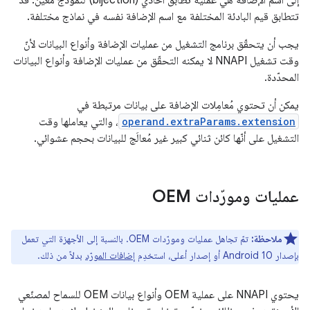
إلى اسم الإضافة هي عملية تطابق أحادي (bijection) لنموذج معيّن. قد
تتطابق قيم البادئة المختلفة مع اسم الإضافة نفسه في نماذج مختلفة.
يجب أن يتحقّق برنامج التشغيل من عمليات الإضافة وأنواع البيانات لأنّ
وقت تشغيل NNAPI لا يمكنه التحقّق من عمليات الإضافة وأنواع البيانات
المحدّدة.
يمكن أن تحتوي مُعامِلات الإضافة على بيانات مرتبطة في
operand.extraParams.extension
، والتي يعاملها وقت
التشغيل على أنّها كائن ثنائي كبير غير مُعالَج للبيانات بحجم عشوائي.
عمليات ومورّدات OEM
ملاحظة:
تمّ تجاهل عمليات ومورّدات OEM. بالنسبة إلى الأجهزة التي تعمل
بإصدار Android 10 أو إصدار أعلى، استخدِم
إضافات المورّد
بدلاً من ذلك.
يحتوي NNAPI على عملية OEM وأنواع بيانات OEM للسماح لمصنّعي