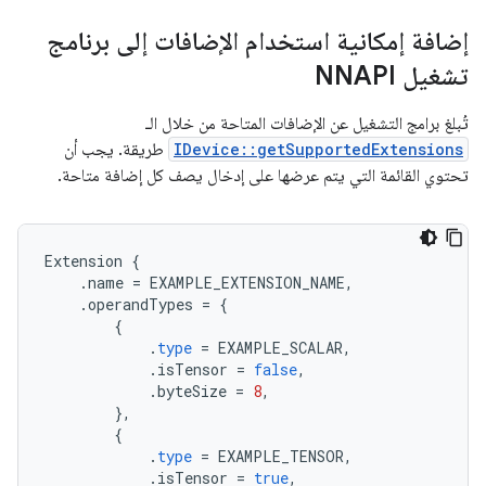
إضافة إمكانية استخدام الإضافات إلى برنامج
تشغيل NNAPI
تُبلغ برامج التشغيل عن الإضافات المتاحة من خلال الـ
IDevice::getSupportedExtensions
طريقة. يجب أن
تحتوي القائمة التي يتم عرضها على إدخال يصف كل إضافة متاحة.
Extension
{
.
name
=
EXAMPLE_EXTENSION_NAME
,
.
operandTypes
=
{
{
.
type
=
EXAMPLE_SCALAR
,
.
isTensor
=
false
,
.
byteSize
=
8
,
},
{
.
type
=
EXAMPLE_TENSOR
,
.
isTensor
=
true
,