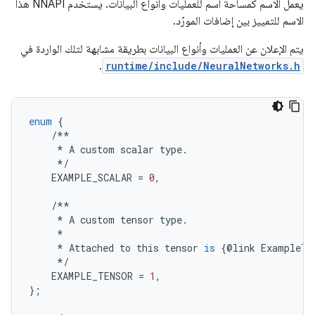
يعمل الاسم كمساحة اسم للعمليات وأنواع البيانات. يستخدم NNAPI هذا
الاسم للتمييز بين إضافات المورّد.
يتم الإعلان عن العمليات وأنواع البيانات بطريقة مشابهة لتلك الواردة في
.
runtime/include/NeuralNetworks.h
enum
{
/**
*
A
custom
scalar
type
.
*/
EXAMPLE_SCALAR
=
0
,
/**
*
A
custom
tensor
type
.
*
*
Attached
to
this
tensor
is
{
@
link
ExampleTe
*/
EXAMPLE_TENSOR
=
1
,
};