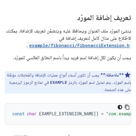
تعريف إضافة المورّد
ينشئ المورّد ملف العنوان ويحافظ عليه ويتضمّن تعريف الإضافة. يمكنك
الاطّلاع على مثال كامل لتعريف إضافة في
.
example/fibonacci/FibonacciExtension.h
يجب أن يكون لكل إضافة اسم فريد يبدأ باسم النطاق العكسي للمورّد.
**ملاحظة:**
يجب أن تكون أسماء أنواع عمليات الإضافة والمُعامِلات مؤهّلة
باسم المورّد. يتم تمثيل اسم المورّد بالرمز
في نماذج الرموز البرمجية
EXAMPLE
على هذه الصفحة.
const
char
EXAMPLE_EXTENSION_NAME
[]
=
"com.example