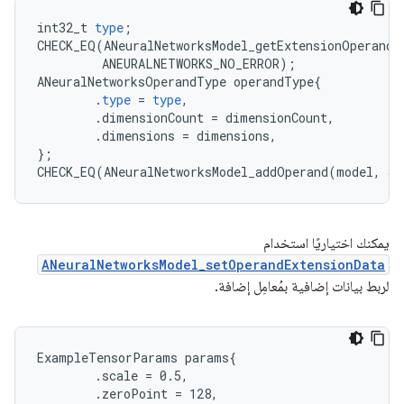
int32_t
type
;
CHECK_EQ
(
ANeuralNetworksModel_getExtensionOperandT
ANEURALNETWORKS_NO_ERROR
);
ANeuralNetworksOperandType
operandType
{
.
type
=
type
,
.
dimensionCount
=
dimensionCount
,
.
dimensions
=
dimensions
,
};
CHECK_EQ
(
ANeuralNetworksModel_addOperand
(
model
,
&
o
يمكنك اختياريًا استخدام
ANeuralNetworksModel_setOperandExtensionData
لربط بيانات إضافية بمُعامِل إضافة.
ExampleTensorParams params{

        .scale = 0.5,

        .zeroPoint = 128,
