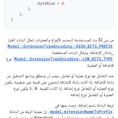
.
byteSize
=
8
,
},
},
}
من بين 32 بت المستخدَمة لتحديد الأنواع والعمليات، تمثّل البتات العليا
Model::ExtensionTypeEncoding::HIGH_BITS_PREFIX
_بادئة_
الإضافة، وتمثّل البتات المنخفضة
Model::ExtensionTypeEncoding::LOW_BITS_TYPE
نوع
الإضافة أو العملية.
عند التعامل مع نوع عملية أو مُعامِل، يجب أن يتحقّق برنامج التشغيل من
بادئة الإضافة. إذا كانت بادئة الإضافة تحتوي على قيمة غير صفرية، يكون
نوع العملية أو المُعامِل نوع إضافة. إذا كانت القيمة
0
، لا يكون نوع
العملية أو المُعامِل نوع إضافة.
لربط البادئة باسم إضافة، ابحث عنها في
model.extensionNameToPrefix
. إنّ عملية الربط من البادئة