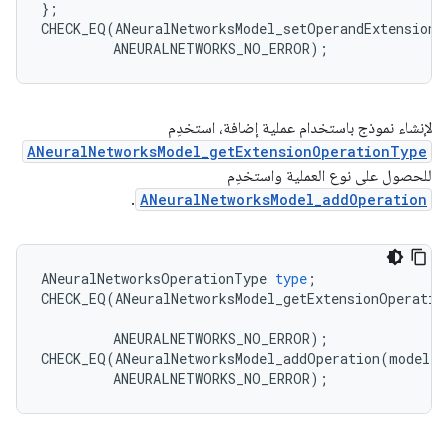
};

CHECK_EQ(ANeuralNetworksModel_setOperandExtensionD
لإنشاء نموذج باستخدام عملية إضافة، استخدِم
ANeuralNetworksModel_getExtensionOperationType
للحصول على نوع العملية واستخدِم
.
ANeuralNetworksModel_addOperation
ANeuralNetworksOperationType
type
;
CHECK_EQ
(
ANeuralNetworksModel_getExtensionOperatio
ANEURALNETWORKS_NO_ERROR
);
CHECK_EQ
(
ANeuralNetworksModel_addOperation
(
model
,
ANEURALNETWORKS_NO_ERROR
);