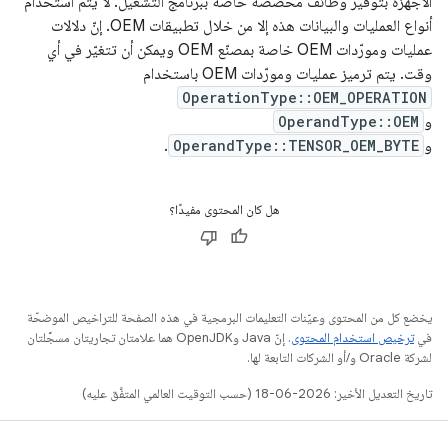
الأجهزة بتوفير وظائف مخصّصة خاصة ببرنامج التشغيل. لا يتم استخدام
أنواع العمليات والبيانات هذه إلا من خلال تطبيقات OEM. إنّ دلالات
عمليات ومورّدات OEM خاصة بمصنّع OEM ويمكن أن تتغيّر في أي
وقت. يتم ترميز عمليات ومورّدات OEM باستخدام
OperationType::OEM_OPERATION
و
OperandType::OEM
و
OperandType::TENSOR_OEM_BYTE
.
هل كان المحتوى مفيدًا؟
يخضع كل من المحتوى وعيّنات التعليمات البرمجية في هذه الصفحة للتراخيص الموضحّة
في
ترخيص استخدام المحتوى
. إنّ Java وOpenJDK هما علامتان تجاريتان مسجَّلتان
لشركة Oracle و/أو الشركات التابعة لها.
تاريخ التعديل الأخير: 2026-06-18 (حسب التوقيت العالمي المتفَّق عليه)