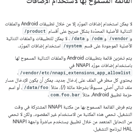
القائمة المسموح بها لاستخدام الإضافات
لا يمكن استخدام إضافات المورّد إلا من خلال تطبيقات Android والملفات
الثنائية الأصلية المحدّدة بشكل صريح على أقسام
/product
و
/vendor
و
/odm
و
/data
. لا يمكن للتطبيقات والملفات الثنائية
الأصلية الموجودة على قسم
/system
استخدام إضافات المورّد.
يتم تخزين قائمة بتطبيقات Android والملفات الثنائية المسموح لها
باستخدام إضافات مورّد NNAPI في
.
/vendor/etc/nnapi_extensions_app_allowlist
يحتوي كل سطر في الملف على إدخال جديد. يمكن أن يكون الإدخال مسار
ملف ثنائي أصلي مسبوقًا بشرطة مائلة (/)، مثلاً
/data/foo
، أو اسم
حزمة تطبيق Android، مثلاً
com.foo.bar
.
يتم فرض القائمة المسموح بها من مكتبة NNAPI المشتركة في وقت
التشغيل. تحمي هذه المكتبة من الاستخدام غير المقصود، ولكن لا تحمي
من التحايل المتعمد من خلال تطبيق يستخدم مباشرةً واجهة NNAPI
HAL لبرنامج التشغيل.