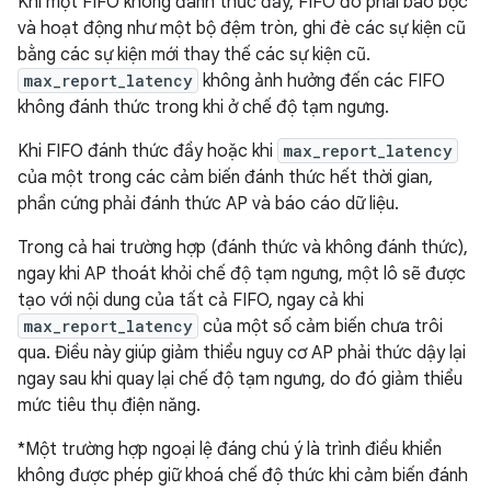
Khi một FIFO không đánh thức đầy, FIFO đó phải bao bọc
và hoạt động như một bộ đệm tròn, ghi đè các sự kiện cũ
bằng các sự kiện mới thay thế các sự kiện cũ.
max_report_latency
không ảnh hưởng đến các FIFO
không đánh thức trong khi ở chế độ tạm ngưng.
Khi FIFO đánh thức đầy hoặc khi
max_report_latency
của một trong các cảm biến đánh thức hết thời gian,
phần cứng phải đánh thức AP và báo cáo dữ liệu.
Trong cả hai trường hợp (đánh thức và không đánh thức),
ngay khi AP thoát khỏi chế độ tạm ngưng, một lô sẽ được
tạo với nội dung của tất cả FIFO, ngay cả khi
max_report_latency
của một số cảm biến chưa trôi
qua. Điều này giúp giảm thiểu nguy cơ AP phải thức dậy lại
ngay sau khi quay lại chế độ tạm ngưng, do đó giảm thiểu
mức tiêu thụ điện năng.
*Một trường hợp ngoại lệ đáng chú ý là trình điều khiển
không được phép giữ khoá chế độ thức khi cảm biến đánh