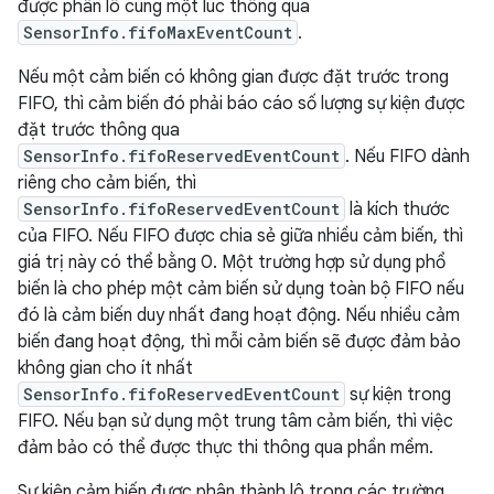
được phân lô cùng một lúc thông qua
SensorInfo.fifoMaxEventCount
.
Nếu một cảm biến có không gian được đặt trước trong
FIFO, thì cảm biến đó phải báo cáo số lượng sự kiện được
đặt trước thông qua
SensorInfo.fifoReservedEventCount
. Nếu FIFO dành
riêng cho cảm biến, thì
SensorInfo.fifoReservedEventCount
là kích thước
của FIFO. Nếu FIFO được chia sẻ giữa nhiều cảm biến, thì
giá trị này có thể bằng 0. Một trường hợp sử dụng phổ
biến là cho phép một cảm biến sử dụng toàn bộ FIFO nếu
đó là cảm biến duy nhất đang hoạt động. Nếu nhiều cảm
biến đang hoạt động, thì mỗi cảm biến sẽ được đảm bảo
không gian cho ít nhất
SensorInfo.fifoReservedEventCount
sự kiện trong
FIFO. Nếu bạn sử dụng một trung tâm cảm biến, thì việc
đảm bảo có thể được thực thi thông qua phần mềm.
Sự kiện cảm biến được phân thành lô trong các trường