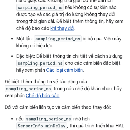
nano giây. Các khoảng thời gian có thể dài hơn
sampling_period_ns
nếu không có sự kiện nào
được tạo và các giá trị đo lường không thay đổi
trong thời gian dài. Để biết thêm thông tin, hãy xem
chế độ báo cáo
khi thay đổi
.
Một lần:
sampling_period_ns
bị bỏ qua. Việc này
không có hiệu lực.
Đặc biệt: Để biết thông tin chi tiết về cách sử dụng
sampling_period_ns
cho các cảm biến đặc biệt,
hãy xem phần
Các loại cảm biến
.
Để biết thêm thông tin về tác động của
sampling_period_ns
trong các chế độ khác nhau, hãy
xem phần
Chế độ báo cáo
.
Đối với cảm biến liên tục và cảm biến theo thay đổi:
nếu
sampling_period_ns
nhỏ hơn
SensorInfo.minDelay
, thì quá trình triển khai HAL