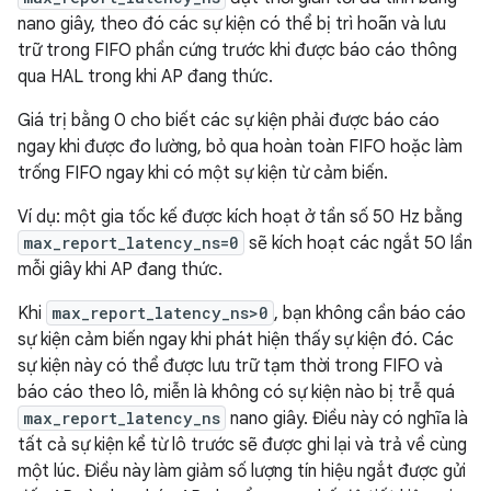
nano giây, theo đó các sự kiện có thể bị trì hoãn và lưu
trữ trong FIFO phần cứng trước khi được báo cáo thông
qua HAL trong khi AP đang thức.
Giá trị bằng 0 cho biết các sự kiện phải được báo cáo
ngay khi được đo lường, bỏ qua hoàn toàn FIFO hoặc làm
trống FIFO ngay khi có một sự kiện từ cảm biến.
Ví dụ: một gia tốc kế được kích hoạt ở tần số 50 Hz bằng
max_report_latency_ns=0
sẽ kích hoạt các ngắt 50 lần
mỗi giây khi AP đang thức.
Khi
max_report_latency_ns>0
, bạn không cần báo cáo
sự kiện cảm biến ngay khi phát hiện thấy sự kiện đó. Các
sự kiện này có thể được lưu trữ tạm thời trong FIFO và
báo cáo theo lô, miễn là không có sự kiện nào bị trễ quá
max_report_latency_ns
nano giây. Điều này có nghĩa là
tất cả sự kiện kể từ lô trước sẽ được ghi lại và trả về cùng
một lúc. Điều này làm giảm số lượng tín hiệu ngắt được gửi