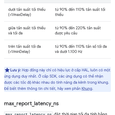
dưới tần suất tối thiểu
từ 90% đến 110% tần suất tối
(<1/maxDelay)
thiểu
giữa tần suất tối thiểu
từ 90% đến 220% tần suất
và tối đa
được yêu cầu
trên tần suất tối đa
từ 90% đến 110% tần số tối đa
(>1/minDelay)
và dưới 1.100 Hz
Lưu ý:
Hợp đồng này chỉ có hiệu lực ở cấp HAL, luôn có một
ứng dụng duy nhất. Ở cấp SDK, các ứng dụng có thể nhận
được các tốc độ khác nhau do tính năng đa kênh trong khung.
Để biết thêm thông tin chi tiết, hãy xem phần
Khung
.
max
_
report
_
latency
_
ns
max_report_latency_ns
đặt thời gian tối đa tính bằng