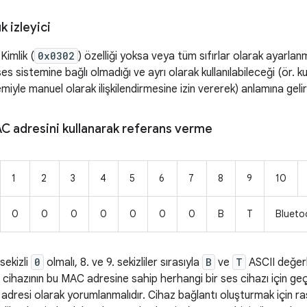
k izleyici
Kimlik (
0x0302
) özelliği yoksa veya tüm sıfırlar olarak ayarlan
 ses sistemine bağlı olmadığı ve ayrı olarak kullanılabileceği (ör. ku
emiyle manuel olarak ilişkilendirmesine izin vererek) anlamına gelir
C adresini kullanarak referans verme
1
2
3
4
5
6
7
8
9
10
0
0
0
0
0
0
0
B
T
Bluet
sekizli
0
olmalı, 8. ve 9. sekizliler sırasıyla
B
ve
T
ASCII değerl
ip cihazının bu MAC adresine sahip herhangi bir ses cihazı için ge
dresi olarak yorumlanmalıdır. Cihaz bağlantı oluşturmak için ra