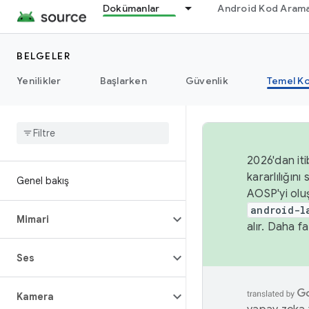
Dokümanlar
Android Kod Arama
BELGELER
Yenilikler
Başlarken
Güvenlik
Temel Ko
2026'dan iti
kararlılığı
Genel bakış
AOSP'yi olu
android-l
Mimari
alır. Daha fa
Ses
Kamera