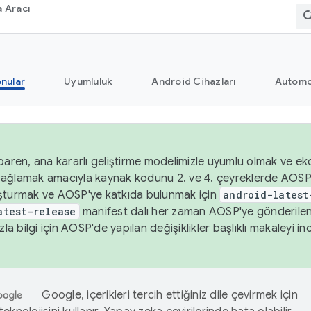
 Aracı
nular
Uyumluluk
Android Cihazları
Automo
baren, ana kararlı geliştirme modelimizle uyumlu olmak ve ek
nı sağlamak amacıyla kaynak kodunu 2. ve 4. çeyreklerde AOSP
şturmak ve AOSP'ye katkıda bulunmak için
android-latest
atest-release
manifest dalı her zaman AOSP'ye gönderile
zla bilgi için
AOSP'de yapılan değişiklikler
başlıklı makaleyi inc
Google, içerikleri tercih ettiğiniz dile çevirmek için