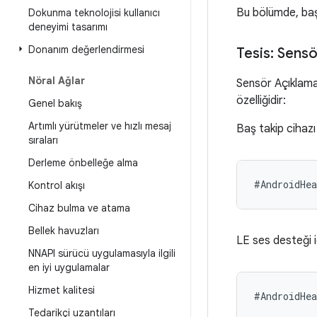
Bu bölümde, baş 
Dokunma teknolojisi kullanıcı
deneyimi tasarımı
Donanım değerlendirmesi
Tesis: Sensö
Nöral Ağlar
Sensör Açıklama
özelliğidir:
Genel bakış
Artımlı yürütmeler ve hızlı mesaj
Baş takip cihazı
sıraları
Derleme önbelleğe alma
Kontrol akışı
Cihaz bulma ve atama
Bellek havuzları
LE ses desteği i
NNAPI sürücü uygulamasıyla ilgili
en iyi uygulamalar
Hizmet kalitesi
#AndroidHe
Tedarikçi uzantıları