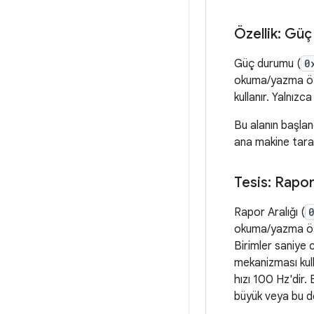
Özellik: Gü
Güç durumu (
0
okuma/yazma özel
kullanır. Yalnız
Bu alanın başlan
ana makine taraf
Tesis: Rapor 
Rapor Aralığı (
okuma/yazma özell
Birimler saniye 
mekanizması kul
hızı 100 Hz'dir.
büyük veya bu de