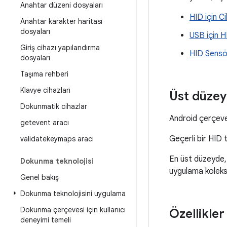
Anahtar düzeni dosyaları
HID için Ci
Anahtar karakter haritası
dosyaları
USB için H
Giriş cihazı yapılandırma
HID Sensör
dosyaları
Taşıma rehberi
Klavye cihazları
Üst düzey
Dokunmatik cihazlar
Android çerçeves
getevent aracı
Geçerli bir HID 
validatekeymaps aracı
En üst düzeyde, 
Dokunma teknolojisi
uygulama koleksi
Genel bakış
Dokunma teknolojisini uygulama
Dokunma çerçevesi için kullanıcı
Özellikler
deneyimi temeli