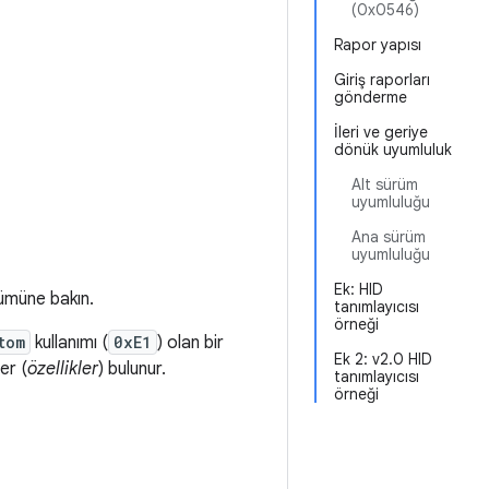
(0x0546)
Rapor yapısı
Giriş raporları
gönderme
İleri ve geriye
dönük uyumluluk
Alt sürüm
uyumluluğu
Ana sürüm
uyumluluğu
Ek: HID
ümüne bakın.
tanımlayıcısı
örneği
tom
kullanımı (
0xE1
) olan bir
Ek 2: v2.0 HID
ler (
özellikler
) bulunur.
tanımlayıcısı
örneği