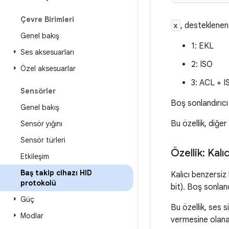
Çevre Birimleri
x
, desteklenen 
Genel bakış
1: EKL
Ses aksesuarları
2: ISO
Özel aksesuarlar
3: ACL + I
Sensörler
Boş sonlandırıcı
Genel bakış
Bu özellik, diğer
Sensör yığını
Sensör türleri
Özellik: Kalı
Etkileşim
Baş takip cihazı HID
Kalıcı benzersiz 
protokolü
bit). Boş sonland
Güç
Bu özellik, ses 
Modlar
vermesine olanak