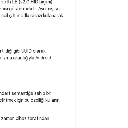
etooth LE (v2.0 HID biçimi)
cısı göstermelidir. Ayrılmış sol
incil çift modlu cihazı kullanarak
irtildiği gibi UUID olarak
anizma aracılığıyla Android
tandart semantiğe sahip bir
rtmek için bu özelliği kullanır.
ir zaman cihaz tarafından