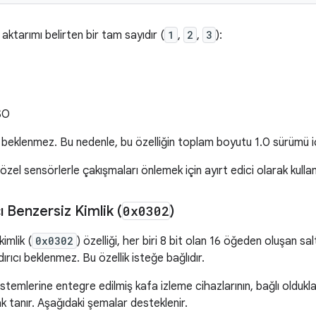
aktarımı belirten bir tam sayıdır (
1
,
2
,
3
):
SO
 beklenmez. Bu nedenle, bu özelliğin toplam boyutu 1.0 sürümü içi
 özel sensörlerle çakışmaları önlemek için ayırt edici olarak kullanı
cı Benzersiz Kimlik (
0x0302
)
kimlik (
0x0302
) özelliği, her biri 8 bit olan 16 öğeden oluşan sa
ırıcı beklenmez. Bu özellik isteğe bağlıdır.
sistemlerine entegre edilmiş kafa izleme cihazlarının, bağlı olduk
 tanır. Aşağıdaki şemalar desteklenir.