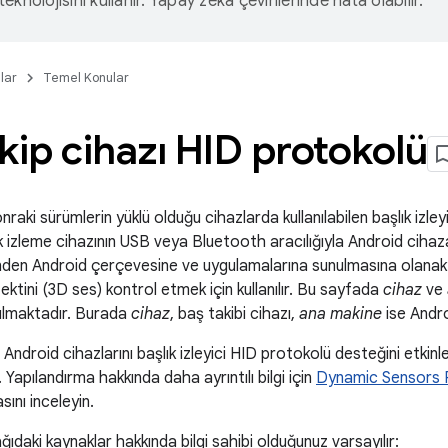
eknolojisini kullanır. Yapay zeka çevirilerinde hata olabilir.
lar
Temel Konular
kip cihazı HID protokolü
raki sürümlerin yüklü olduğu cihazlarda kullanılabilen başlık izley
ık izleme cihazının USB veya Bluetooth aracılığıyla Android cih
nden Android çerçevesine ve uygulamalarına sunulmasına olanak 
ektini (3D ses) kontrol etmek için kullanılır. Bu sayfada
cihaz
ve
nılmaktadır. Burada
cihaz
, baş takibi cihazı,
ana makine
ise Andro
, Android cihazlarını başlık izleyici HID protokolü desteğini etkinl
. Yapılandırma hakkında daha ayrıntılı bilgi için
Dynamic Sensors
nı inceleyin.
ıdaki kaynaklar hakkında bilgi sahibi olduğunuz varsayılır: