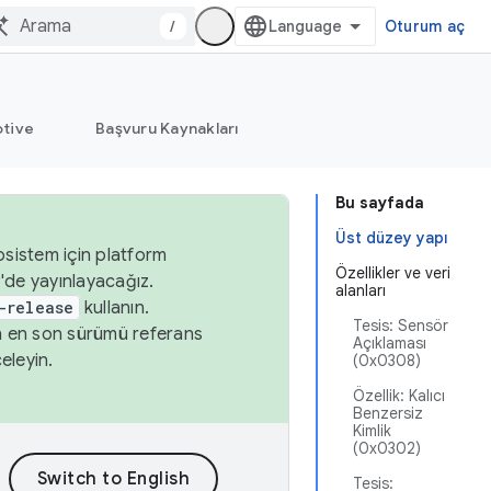
/
Oturum aç
tive
Başvuru Kaynakları
Bu sayfada
Üst düzey yapı
osistem için platform
Özellikler ve veri
'de yayınlayacağız.
alanları
-release
kullanın.
Tesis: Sensör
n en son sürümü referans
Açıklaması
eleyin.
(0x0308)
Özellik: Kalıcı
Benzersiz
Kimlik
(0x0302)
Tesis: