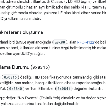
imlik adresi olmalıdır. Bluetooth Classic (v1.0 HID biçimi) ve Blu
n çift modlu cihazlar, aynı kimlik adresine sahip iki HID tanımlayı
sahip çift modlu cihazlar, yalnızca LE olan ikincil cihaz yerine bir
'yi kullanıma sunmalıdır.
ak referans oluşturma
anlamlı biti (MSB) ayarlandığında (
≥0x80
), alan
RFC-4122
'de bel
i ses sistemi, kullanılan aktarım türüne özgü belirtilmemiş bir mek
edilen aynı UUID'yi sağlar.
rlama Durumu (
0x0316
)
 (
0x0316
) özelliği, HID spesifikasyonunda tanımlandığı gibi s
iğidir. Ana makine, hangi etkinliklerin cihaza raporlanacağını beli
 Yok (
0x0840
) ve Tüm Etkinlikler (
0x0841
) değerleri kullanılır.
gıç değeri "No Events" (Etkinlik Yok) olmalıdır ve bu değer hiçb
, yalnızca ana makine tarafından değiştirilmelidir.