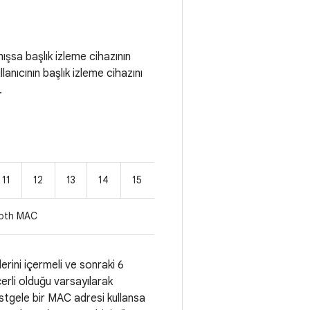
mışsa başlık izleme cihazının
llanıcının başlık izleme cihazını
.
11
12
13
14
15
ooth MAC
erini içermeli ve sonraki 6
çerli olduğu varsayılarak
stgele bir MAC adresi kullansa