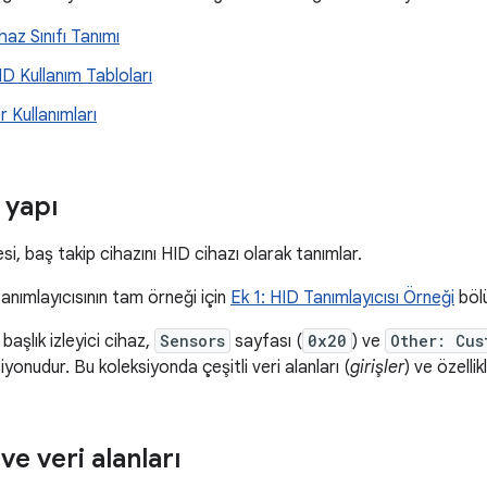
haz Sınıfı Tanımı
ID Kullanım Tabloları
 Kullanımları
 yapı
i, baş takip cihazını HID cihazı olarak tanımlar.
tanımlayıcısının tam örneği için
Ek 1: HID Tanımlayıcısı Örneği
böl
başlık izleyici cihaz,
Sensors
sayfası (
0x20
) ve
Other: Cus
yonudur. Bu koleksiyonda çeşitli veri alanları (
girişler
) ve özellik
 ve veri alanları