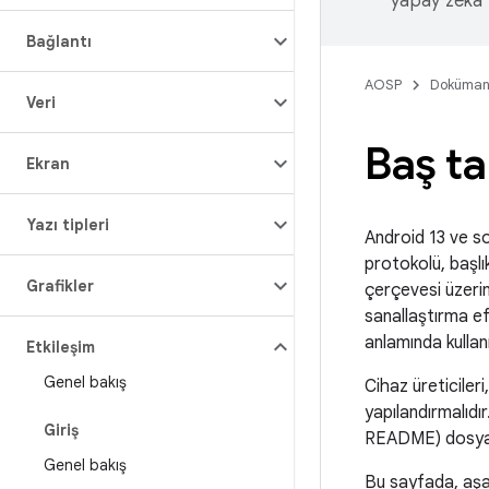
yapay zeka t
Bağlantı
AOSP
Doküman
Veri
Baş ta
Ekran
Yazı tipleri
Android 13 ve son
protokolü, başl
Grafikler
çerçevesi üzeri
sanallaştırma ef
anlamında kulla
Etkileşim
Genel bakış
Cihaz üreticileri
yapılandırmalıdır
Giriş
README) dosyası
Genel bakış
Bu sayfada, aşağ