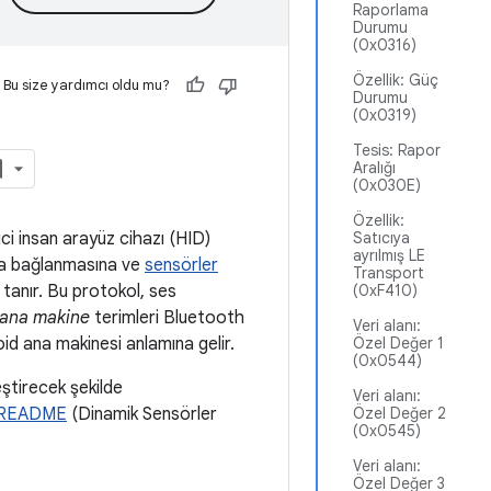
Raporlama
Durumu
(0x0316)
Özellik: Güç
Bu size yardımcı oldu mu?
Durumu
(0x0319)
Tesis: Rapor
Aralığı
(0x030E)
Özellik:
ici insan arayüz cihazı (HID)
Satıcıya
ayrılmış LE
aza bağlanmasına ve
sensörler
Transport
tanır. Bu protokol, ses
(0xF410)
ana makine
terimleri Bluetooth
Veri alanı:
id ana makinesi anlamına gelir.
Özel Değer 1
(0x0544)
eştirecek şekilde
Veri alanı:
 README
(Dinamik Sensörler
Özel Değer 2
(0x0545)
Veri alanı:
Özel Değer 3