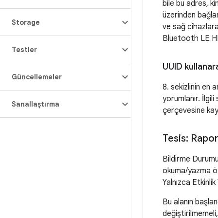
bile bu adres, k
üzerinden bağlana
Storage
ve sağ cihazlara 
Bluetooth LE HID
Testler
UUID kullanar
Güncellemeler
8. sekizlinin en 
yorumlanır. İlgil
Sanallaştırma
çerçevesine kayd
Tesis: Rapo
Bildirme Durumu
okuma/yazma özell
Yalnızca Etkinlik
Bu alanın başlan
değiştirilmemeli