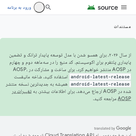
ورود به برنامه
مستندات
از سال ۲۰۲۶، برای همسو شدن با مدل توسعه پایدار ترانک و تضمین
پایداری پلتفرم برای اکوسیستم، کد منبع را در سه‌ماهه دوم و چهارم
در AOSP منتشر خواهیم کرد. برای ساخت و مشارکت در AOSP،
android-latest-release
استفاده کنید. شاخه مانیفست
android-latest-release
همیشه به جدیدترین نسخه منتشر
شده در AOSP ارجاع می‌دهد. برای اطلاعات بیشتر، به
تغییرات در
AOSP
مراجعه کنید.
این صفحه به‌وسیله
ترجمه شده است.