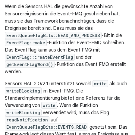
Wenn die Sensors HAL die gewünschte Anzahl von
Sensorereignissen in die Event-FMQ geschrieben hat,
muss sie das Framework benachrichtigen, dass die
Ereignisse bereit sind. Dazu muss sie das
EventQueueFlagBits::READ_AND_PROCESS
-Bit in die
EventFlag::wake
-Funktion der Event-FMQ schreiben.
Das EventFlag kann aus dem Event FMQ mit
EventFlag::createEventFlag
und der
getEventFlagWord()
-Funktion des Event FMQ erstellt
werden.
Sensors HAL 2.0/2.1 unterstützt sowohl
write
als auch
writeBlocking
im Event-FMQ. Die
Standardimplementierung bietet eine Referenz für die
Verwendung von
write
. Wenn die Funktion
writeBlocking
verwendet wird, muss das Flag
readNotification
auf
EventQueueFlagBits::EVENTS_READ
gesetzt sein. Das
Framework legt diesen Wert fest, wenn es Ereignisse aus