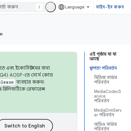
/
সাইন-ইন করুন
্স
এই পৃষ্ঠায় যা যা
আছে
তে এবং ইকোসিস্টেমের জন্য
স্থাপত্য পরিবর্তন
 এবং Q4) AOSP-তে সোর্স কোড
মিডিয়া সার্ভার
elease
ব্যবহার করুন।
পরিবর্তন
শেষ রিলিজটিকে রেফারেন্স
MediaCodecS
ervice
পরিবর্তন
MediaDrmServ
er পরিবর্তন
অডিও সার্ভার
পরিবর্তন