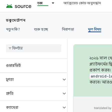
ডক্স
অ্যান্ড্রয়েড কোড অনুসন্ধান
ডকুমেন্টেশন
নতুন কি?
শুরু হচ্ছে
নিরাপত্তা
মূল বিষয়
২০২৬ সাল থেক
প্ল্যাটফর্মে
ওভারভিউ
প্রকাশ করব।
android-l
স্থাপত্য
করবে। আরও 
শ্রুতি
ক্যামেরা