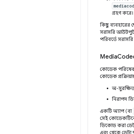
mediaco
গ্রহণ করে।
কিছু ব্যবহারের
সরাসরি আউটপুট 
পরিবর্তে সরাসর
Media
Code
কোডেক পরিষেবা 
কোডেক প্রক্রিয়ায
অ-সুরক্ষি
নিরাপদ ডি
একটি অ্যাপ (বা
সেই কোডেকটিকে
ডিকোড করা ডেটা
এবং থেকে ডেটা স্