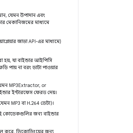
দ্যমান, যেমন উপাদান এবং
াইন্ডার মেকানিজমের মাধ্যমে
াপ্লেয়ার জাভা API-এর মাধ্যমে)
রা হয়, যা বাইন্ডার আইপিসি
এফডি পায় না বরং ডাটা পাওয়ার
(যেমন MP3Extractor, or
 বাইন্ডার ইন্টারফেস ফেরত দেয়।
(যেমন MP3 বা H.264 ডেটা)।
 এই কোডেকগুলির জন্য বাইন্ডার
 কল করে, ডিকোডিংয়ের জন্য