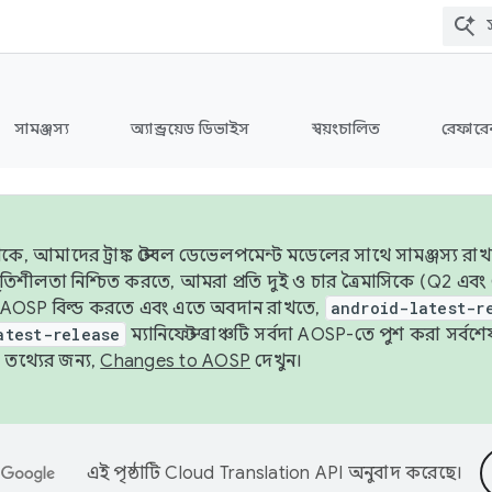
সামঞ্জস্য
অ্যান্ড্রয়েড ডিভাইস
স্বয়ংচালিত
রেফারেন
ে, আমাদের ট্রাঙ্ক স্টেবল ডেভেলপমেন্ট মডেলের সাথে সামঞ্জস্য রাখ
র স্থিতিশীলতা নিশ্চিত করতে, আমরা প্রতি দুই ও চার ত্রৈমাসিকে (Q2
 AOSP বিল্ড করতে এবং এতে অবদান রাখতে,
android-latest-r
atest-release
ম্যানিফেস্ট ব্রাঞ্চটি সর্বদা AOSP-তে পুশ করা সর্ব
তথ্যের জন্য,
Changes to AOSP
দেখুন।
এই পৃষ্ঠাটি
Cloud Translation API
অনুবাদ করেছে।