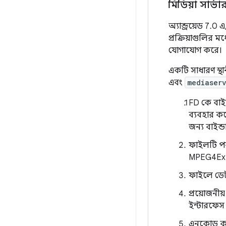
মিডিয়া সার্ভা
অ্যান্ড্রয়েড 7.0
প্রক্রিয়াগুলির ম
যোগাযোগ করে।
একটি সাধারণ স্থা
এবং
mediaser
FD কে বাইন
ব্যবহার কর
জন্য বাইন্
ফাইলটি পরী
MPEG4Ext
ফাইলে ডেট
প্রয়োজন
ইন্টারফেস 
এনকোড করা 