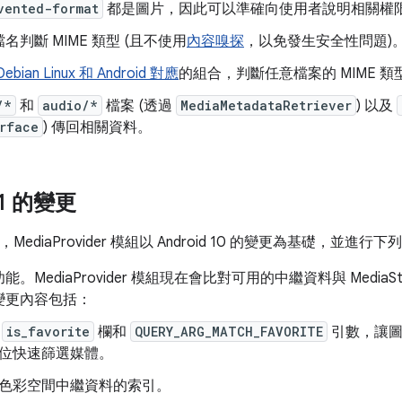
vented-format
都是圖片，因此可以準確向使用者說明相關權
名判斷 MIME 類型 (且不使用
內容嗅探
，以免發生安全性問題)
ebian Linux 和 Android 對應
的組合，判斷任意檔案的 MIME 類
/*
和
audio/*
檔案 (透過
MediaMetadataRetriever
) 以及
rface
) 傳回相關資料。
11 的變更
1 中，MediaProvider 模組以 Android 10 的變更為基礎，並進行
。MediaProvider 模組現在會比對可用的中繼資料與 MediaS
變更內容包括：
增
is_favorite
欄和
QUERY_ARG_MATCH_FAVORITE
引數，讓圖
位快速篩選媒體。
色彩空間中繼資料的索引。