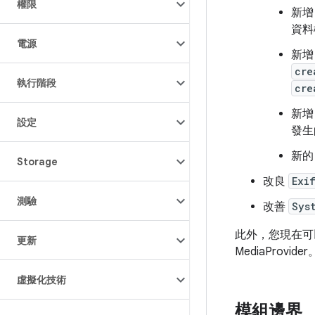
權限
新
資料
電源
新增
cre
執行階段
cre
新
設定
發生
新
Storage
改良
Exi
測驗
改善
Sys
此外，您現在可
更新
MediaProvi
虛擬化技術
模組邊界