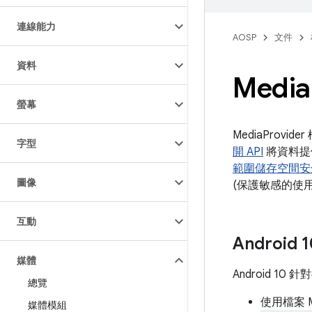
連線能力
AOSP
文件
資料
Media
螢幕
MediaProv
字型
開 API
將資料提供
範圍儲存空間安
圖像
(保護敏感的使
互動
Android
媒體
Android 
總覽
使用檔案 
媒體模組