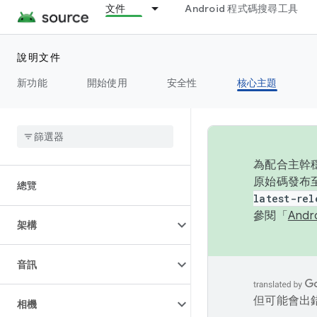
文件
Android 程式碼搜尋工具
說明文件
新功能
開始使用
安全性
核心主題
為配合主幹穩
原始碼發布至
總覽
latest-rel
參閱「
And
架構
音訊
但可能會出
相機