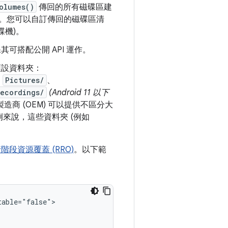
olumes()
傳回的所有磁碟區建
。您可以自訂傳回的磁碟區清
碟機)。
保其可搭配公開 API 運作。
立預設資料夾：
、
Pictures/
、
ecordings/
(Android 11 以下
備製造商 (OEM) 可以提供不區分大
舉例來說，這些資料夾 (例如
階段資源覆蓋 (RRO)
。以下範
able="false">
