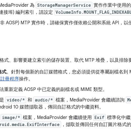
diaProvider 為
StorageManagerService
實作作業中使用的自
B 連接埠) 編列索引，請設定
VolumeInfo.MOUNT_FLAG_INDEXAB
非 AOSP) MTP 實作時，請確保實作僅依賴公開和系統 API，以便與 
格式、影響要建立索引的儲存裝置、取代 MTP 堆疊，以及排除
格式
。針對每個新的自訂媒體格式，您必須提供從專屬副檔名到 M
A 註冊程序
操作。
法重新定義 AOSP 中已定義的副檔名或 MIME 類型。
果是
video/*
和
audio/*
檔案，MediaProvider 會繼續諮詢
M
Android 10 媒體擷取器，傳回自訂格式的中繼資料。
於
image/*
檔案，MediaProvider 會繼續使用
Exif
標準化中繼
roid.media.ExifInterface
，擷取並傳回任何自訂圖片格式