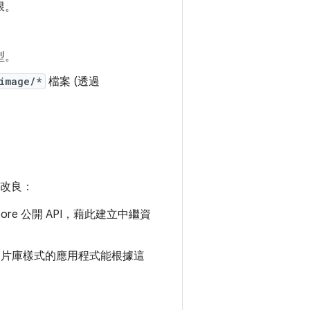
限。
。
型。
image/*
檔案 (透過
下列改良：
tore 公開 API，藉此建立中繼資
片庫樣式的應用程式能根據這