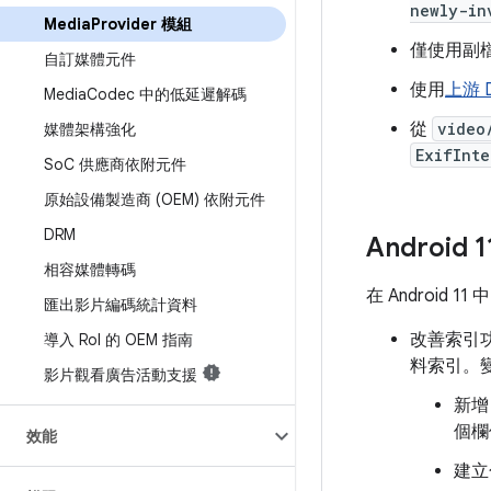
newly-in
Media
Provider 模組
僅使用副檔
自訂媒體元件
使用
上游 D
Media
Codec 中的低延遲解碼
從
video
媒體架構強化
ExifInte
So
C 供應商依附元件
原始設備製造商 (OEM) 依附元件
DRM
Android 
相容媒體轉碼
在 Android 1
匯出影片編碼統計資料
改善索引功能
導入 Ro
I 的 OEM 指南
料索引。
影片觀看廣告活動支援
新
個欄
效能
建立