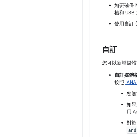
如要確保 Me
槽和 US
使用自訂 (
自訂
您可以新增媒體
自訂媒體
按照
IAN
您無
如
用 
對
and