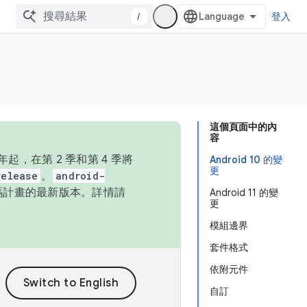
/
登入
這個頁面中的內
容
，在第 2 季和第 4 季將
Android 10 的變
更
release
。
android-
始碼計畫的最新版本。詳情請
Android 11 的變
更
模組邊界
套件格式
依附元件
自訂