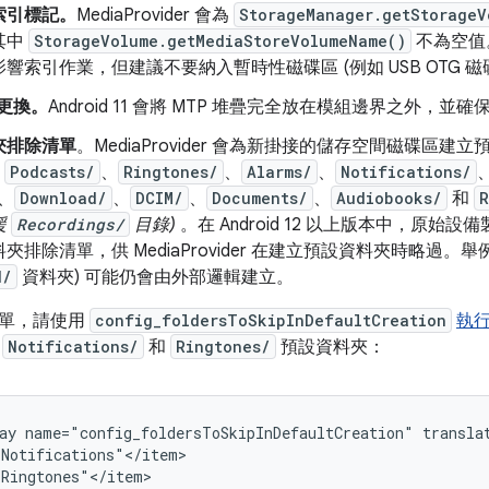
索引標記。
MediaProvider 會為
StorageManager.getStorageV
其中
StorageVolume.getMediaStoreVolumeName()
不為空值
響索引作業，但建議不要納入暫時性磁碟區 (例如 USB OTG 磁
疊更換。
Android 11 會將 MTP 堆疊完全放在模組邊界之外，並確
夾排除清單
。MediaProvider 會為新掛接的儲存空間磁碟區建
、
Podcasts/
、
Ringtones/
、
Alarms/
、
Notifications/
、
Download/
、
DCIM/
、
Documents/
、
Audiobooks/
和
R
援
Recordings/
目錄)
。在 Android 12 以上版本中，原始設
夾排除清單，供 MediaProvider 在建立預設資料夾時略過。
d/
資料夾) 可能仍會由外部邏輯建立。
清單，請使用
config_foldersToSkipInDefaultCreation
執行
除
Notifications/
和
Ringtones/
預設資料夾：
ay name="config_foldersToSkipInDefaultCreation" translat
Notifications"</item>

Ringtones"</item>
