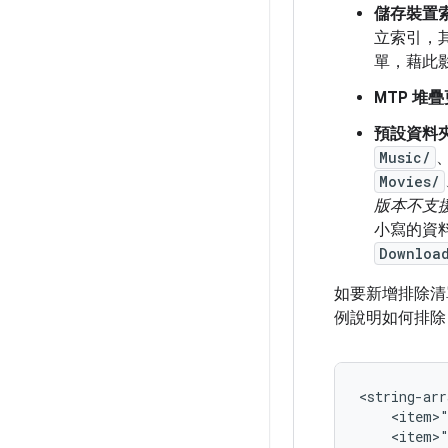
儲存裝置
立索引，
單，藉此影
MTP 堆
預設資料
Music/
Movies/
版本不支
小寫的資料
Downloa
如要新增排除
例說明如何排
<string-arr
    <item>"
    <item>"