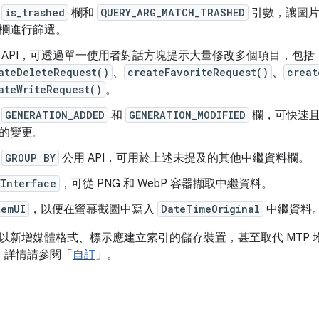
增
is_trashed
欄和
QUERY_ARG_MATCH_TRASHED
引數，讓圖片
欄進行篩選。
 API，可透過單一使用者對話方塊提示大量修改多個項目，包括
ateDeleteRequest()
、
createFavoriteRequest()
、
creat
ateWriteRequest()
。
增
GENERATION_ADDED
和
GENERATION_MODIFIED
欄，可快速且
的變更。
的
GROUP BY
公用 API，可用於上述未提及的其他中繼資料欄。
fInterface
，可從 PNG 和 WebP 容器擷取中繼資料。
temUI
，以便在螢幕截圖中寫入
DateTimeOriginal
中繼資料
以新增媒體格式、標示應建立索引的儲存裝置，甚至取代 MTP 
der。詳情請參閱「
自訂
」。