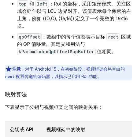
top
和
left
：RoI 的坐标，采用矩形形式。关注区
域会延伸以与 LCU 边界对齐。该值表示每个像素的左
上角，例如 ((0,0), (16,16)) 定义了一个完整的 16x16
块。
qpOffset
：数组中的每个值都表示目标
rect
区域
的 QP 偏移量。其定义和用法与
kParamIndexQpOffsetMapBuffer
值相同。
注意
：对于 Android 15，在初始阶段，视频框架会将空白的
配置传递给编码器，以指示已启用 RoI 功能。
rect
映射算法
下表显示了公钥与视频框架之间的映射关系：
公钥或 API
视频框架中的映射