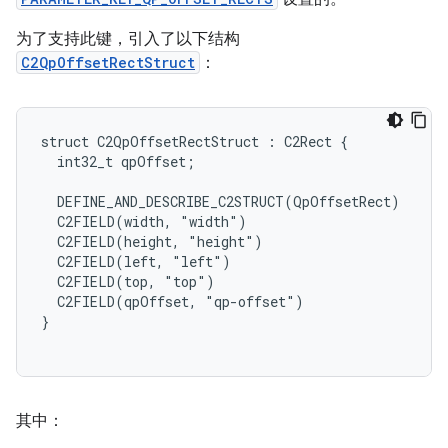
为了支持此键，引入了以下结构
C2QpOffsetRectStruct
：
struct C2QpOffsetRectStruct : C2Rect {

  int32_t qpOffset;

  DEFINE_AND_DESCRIBE_C2STRUCT(QpOffsetRect)

  C2FIELD(width, "width")

  C2FIELD(height, "height")

  C2FIELD(left, "left")

  C2FIELD(top, "top")

  C2FIELD(qpOffset, "qp-offset")

}

其中：