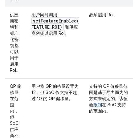
供应
用户同时调用
必须启用 RoI。
setFeatureEnabled(
商密
FEATURE
_
ROI)
钥和
和供应
标准
商密钥以启用 RoI。
化密
钥都
可以
用于
启用
RoI。
QP 偏
用户将 QP 偏移量设置为
支持的 QP 偏移量范
移量
12，但 SoC 仅支持不超
围是基于尽力而为的
在范
过 10 的 QP 偏移量。
方式来确定的。该值
围
会
限制
在 SoC 支持
内，
的范围内。
但
SoC
供应
商不