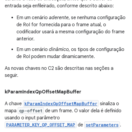
entrada seja enfileirado, conforme descrito abaixo:
Em um cenário
aderente
, se nenhuma configuração
de RoI for fornecida para o frame atual, o
codificador usará a mesma configuração do frame
anterior.
Em um cenário
dinâmico
, os tipos de configuração
de RoI podem mudar dinamicamente.
As novas chaves no C2 são descritas nas seções a
seguir.
k
Param
Index
Qp
Offset
Map
Buffer
A chave
kParamIndexQpOffsetMapBuffer
sinaliza o
mapa
qp-offset
de um frame. O valor dela é definido
usando o input parâmetro
PARAMETER_KEY_QP_OFFSET_MAP
de
setParameters
.