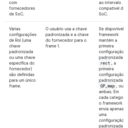
com
ao intervalo
fornecedores
compatível do
de SoC.
SoC.
Várias
O usuário usa a chave
Se disponível, 
configurações
padronizada e a chave
framework
de RoI (uma
do fornecedor para o
mantém a
chave
frame 1.
primeira
padronizada
configuração
ou uma chave
padronizada
rect
específica do
, a
fornecedor)
primeira
são definidas
configuração
para um único
padronizada
QP
_
map
frame.
, ou
ambas. Em
cada categoria
o framework
envia apenas
uma
configuração
padronizada