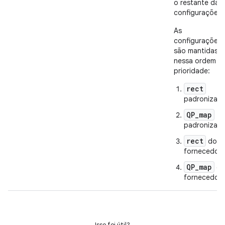
o restante das
configurações.
As
configurações
são mantidas
nessa ordem d
prioridade:
rect
padronizad
QP_map
padronizad
rect
do
fornecedor
QP_map
d
fornecedor
Isso foi útil?