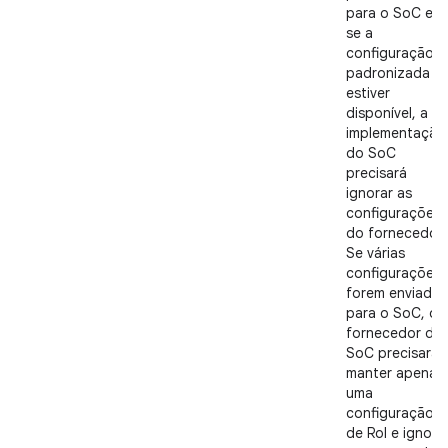
para o SoC e,
se a
configuração
padronizada
estiver
disponível, a
implementação
do SoC
precisará
ignorar as
configurações
do fornecedor.
Se várias
configurações
forem enviadas
para o SoC, o
fornecedor do
SoC precisará
manter apenas
uma
configuração
de RoI e ignora