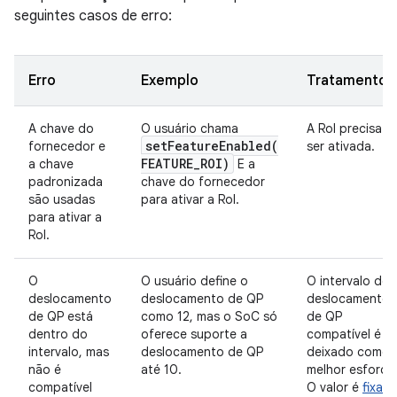
seguintes casos de erro:
Erro
Exemplo
Tratamento
A chave do
O usuário chama
A RoI precisa
setFeatureEnabled(
fornecedor e
ser ativada.
FEATURE
_
ROI)
a chave
E a
padronizada
chave do fornecedor
são usadas
para ativar a RoI.
para ativar a
RoI.
O
O usuário define o
O intervalo de
deslocamento
deslocamento de QP
deslocamento
de QP está
como 12, mas o SoC só
de QP
dentro do
oferece suporte a
compatível é
intervalo, mas
deslocamento de QP
deixado como
não é
até 10.
melhor esforço
compatível
O valor é
fixad