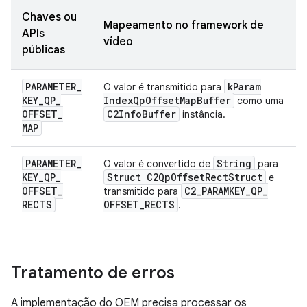
Chaves ou
Mapeamento no framework de
APIs
vídeo
públicas
PARAMETER
_
k
Param
O valor é transmitido para
KEY
_
QP
_
Index
Qp
Offset
Map
Buffer
como uma
OFFSET
_
C2Info
Buffer
instância.
MAP
PARAMETER
_
String
O valor é convertido de
para
KEY
_
QP
_
Struct C2Qp
Offset
Rect
Struct
e
OFFSET
_
C2
_
PARAMKEY
_
QP
_
transmitido para
RECTS
OFFSET
_
RECTS
.
Tratamento de erros
A implementação do OEM precisa processar os