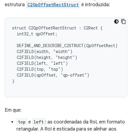
estrutura
C2QpOffsetRectStruct
é introduzida:
struct C2QpOffsetRectStruct : C2Rect {

  int32_t qpOffset;

  DEFINE_AND_DESCRIBE_C2STRUCT(QpOffsetRect)

  C2FIELD(width, "width")

  C2FIELD(height, "height")

  C2FIELD(left, "left")

  C2FIELD(top, "top")

  C2FIELD(qpOffset, "qp-offset")

}

Em que:
top
e
left
: as coordenadas da RoI, em formato
retangular. A RoI é esticada para se alinhar aos