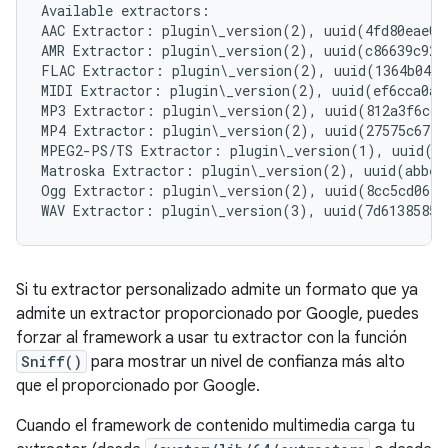
Available extractors:

AAC Extractor: plugin\_version(2), uuid(4fd80eae03
AMR Extractor: plugin\_version(2), uuid(c86639c92f
FLAC Extractor: plugin\_version(2), uuid(1364b048c
MIDI Extractor: plugin\_version(2), uuid(ef6cca0af
MP3 Extractor: plugin\_version(2), uuid(812a3f6cc8
MP4 Extractor: plugin\_version(2), uuid(27575c6744
MPEG2-PS/TS Extractor: plugin\_version(1), uuid(3d
Matroska Extractor: plugin\_version(2), uuid(abbed
Ogg Extractor: plugin\_version(2), uuid(8cc5cd06f7
Si tu extractor personalizado admite un formato que ya
admite un extractor proporcionado por Google, puedes
forzar al framework a usar tu extractor con la función
Sniff()
para mostrar un nivel de confianza más alto
que el proporcionado por Google.
Cuando el framework de contenido multimedia carga tu