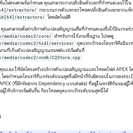
่มต้นไม่ตรงตามข้อกำหนด คุณสามารถวางปลั๊กอินตัวแยกที่กำหนดเองไว้ใน
64]/extractors/
กระบวนการตัวแยกจะโหลดปลั๊กอินตัวแยกจากแพ็ก
ib[64]/extractors/
โดยอัตโนมัติ
คุณสามารถตั้งค่าบริการตัวแปลงสัญญาณสื่อที่กำหนดเองซึ่งใช้อินเทอร
v/media/codec2/core/
สำหรับการใช้งานพื้นฐาน โปรดดู
v/media/codec2/hidl/services/
จุดแรกเข้าของไลบรารีคืออินเ
ช้งานที่เก็บตัวแปลงสัญญาณซอฟต์แวร์เริ่มต้นที่
v/media/codec2/vndk/C2Store.cpp
องคุณเอง ให้จัดโครงสร้างบริการตัวแปลงสัญญาณและโหลดไฟล์ APEX โด
โดยกำหนดไลบรารีที่แชร์ระดับบนสุดซึ่งมีหน้าที่รับผิดชอบในการลงทะ
APEX (ที่มีทรัพยากร Dependency แบบส่งต่อ) ที่อยู่ในพาร์ติชันของผู้ให
ห้บริการเริ่มต้นขึ้น ก็จะโหลดจุดแรกเข้าระดับบนสุดนี้ได้
ก