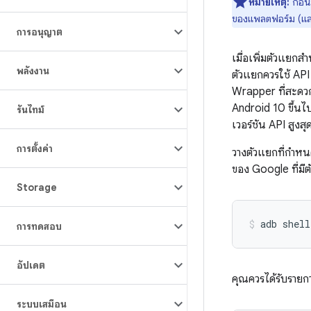
หมายเหตุ:
ก่อนท
ของแพลตฟอร์ม (แล
การอนุญาต
เมื่อเพิ่มตัวแยกส
พลังงาน
ตัวแยกควรใช้ AP
Wrapper ที่สะด
Android 10 ขึ้นไ
รันไทม์
เวอร์ชัน API สูงสุ
การตั้งค่า
วางตัวแยกที่กำห
ของ Google ที่มี
Storage
adb
shell
การทดสอบ
อัปเดต
คุณควรได้รับรายกา
ระบบเสมือน