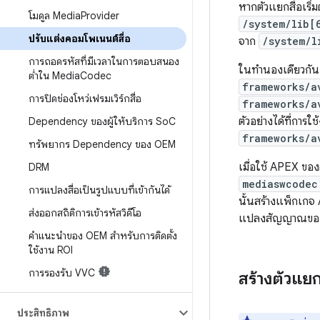
หากตัวแยกสื่อเริ
โมดูล Media
Provider
/system/lib[
ปรับแต่งคอมโพเนนต์สื่อ
จาก
/system/l
การถอดรหัสที่มีเวลาในการตอบสนอง
ในทำนองเดียวกัน 
ต่ำใน Media
Codec
frameworks/a
การปิดช่องโหว่เฟรมเวิร์กสื่อ
frameworks/a
ตัวอย่างได้ที่การใ
Dependency ของผู้ให้บริการ So
C
frameworks/a
ทรัพยากร Dependency ของ OEM
เมื่อใช้ APEX ข
DRM
mediaswcodec
การแปลงสื่อเป็นรูปแบบที่เข้ากันได้
นั้นสร้างแพ็กเกจ 
ส่งออกสถิติการเข้ารหัสวิดีโอ
แปลงสัญญาณของผู้ใ
คำแนะนำของ OEM สำหรับการติดตั้ง
ใช้งาน ROI
การรองรับ VVC
สร้างตัวแย
ประสิทธิภาพ