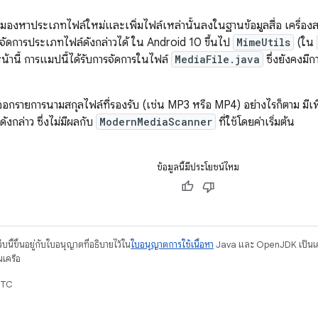
ะมองหาประเภทไฟล์ใหม่และเพิ่มไฟล์เหล่านั้นลงในฐานข้อมูลสื่อ เครื่อ
จัดการประเภทไฟล์ดังกล่าวได้ ใน Android 10 ขึ้นไป
MimeUtils
(ใน
้านี้ การแมปนี้ได้รับการจัดการในไฟล์
MediaFile.java
ซึ่งยังคงม
อกรายการนามสกุลไฟล์ที่รองรับ (เช่น MP3 หรือ MP4) อย่างไรก็ตาม มีเ
รดังกล่าว ซึ่งไม่มีผลกับ
ModernMediaScanner
ที่ใช้โดยค่าเริ่มต้น
ข้อมูลนี้มีประโยชน์ไหม
บนี้ขึ้นอยู่กับใบอนุญาตที่อธิบายไว้ใน
ใบอนุญาตการใช้เนื้อหา
Java และ OpenJDK เป็นเคร
นเครือ
UTC