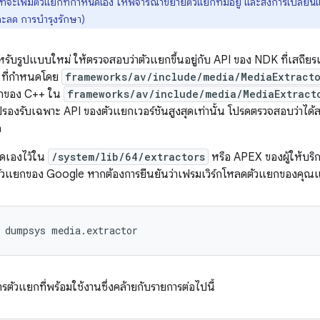
ี่จะเพิ่มตัวแยกที่กำหนดเอง ให้พิจารณาขยายตัวแยกที่มีอยู่ และส่งการเปลี่ยนแ
ะลด การบำรุงรักษา)
ำหรับรูปแบบใหม่ ให้ตรวจสอบว่าตัวแยกขึ้นอยู่กับ API ของ NDK ที่เสถียรเท่
I ที่กำหนดโดย
frameworks/av/include/media/MediaExtracto
วกของ C++ ใน
frameworks/av/include/media/MediaExtract
ปรองรับเฉพาะ API ของตัวแยกเวอร์ชันสูงสุดเท่านั้น โปรดตรวจสอบว่าได้
ด
นดเองไว้ใน
/system/lib/64/extractors
หรือ APEX ของผู้ให้บริก
ตัวแยกของ Google หากต้องการยืนยันว่าเฟรมเวิร์กโหลดตัวแยกของคุณแล้ว 
dumpsys
media.extractor
รตัวแยกที่พร้อมใช้งานซึ่งคล้ายกับรายการต่อไปนี้