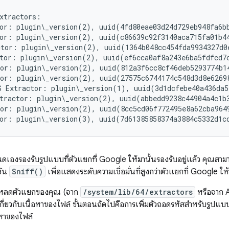
xtractors:

or: plugin\_version(2), uuid(4fd80eae03d24d729eb948fa6bb
or: plugin\_version(2), uuid(c86639c92f3140aca715fa01b4
tor: plugin\_version(2), uuid(1364b048cc454fda9934327d0
tor: plugin\_version(2), uuid(ef6cca0af8a243e6ba5fdfcd7
or: plugin\_version(2), uuid(812a3f6cc8cf46deb5293774b1
or: plugin\_version(2), uuid(27575c6744174c548d3d8e6269
 Extractor: plugin\_version(1), uuid(3d1dcfebe40a436da5
tractor: plugin\_version(2), uuid(abbedd9238c44904a4c1b
or: plugin\_version(2), uuid(8cc5cd06f772495e8a62cba964
ดเองรองรับรูปแบบที่ตัวแยกที่ Google ให้มานั้นรองรับอยู่แล้ว คุณสามา
ชัน
Sniff()
เพื่อแสดงระดับความเชื่อมั่นที่สูงกว่าตัวแยกที่ Google ให
ื่อโหลดตัวแยกของคุณ (จาก
/system/lib/64/extractors
หรือจาก A
กี่ยวกับเนื้อหาของไฟล์ ขั้นตอนถัดไปคือการเพิ่มตัวถอดรหัสสำหรับรูปแบบดัง
อหาของไฟล์