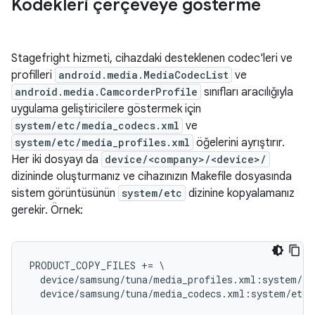
Kodekleri çerçeveye gösterme
Stagefright hizmeti, cihazdaki desteklenen codec'leri ve
profilleri
android.media.MediaCodecList
ve
android.media.CamcorderProfile
sınıfları aracılığıyla
uygulama geliştiricilere göstermek için
system/etc/media_codecs.xml
ve
system/etc/media_profiles.xml
öğelerini ayrıştırır.
Her iki dosyayı da
device/<company>/<device>/
dizininde oluşturmanız ve cihazınızın Makefile dosyasında
sistem görüntüsünün
system/etc
dizinine kopyalamanız
gerekir. Örnek:
PRODUCT_COPY_FILES += \

  device/samsung/tuna/media_profiles.xml:system/et