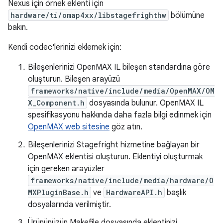
Nexus için örnek eklenti için
hardware/ti/omap4xx/libstagefrighthw
bölümüne
bakın.
Kendi codec'lerinizi eklemek için:
Bileşenlerinizi OpenMAX IL bileşen standardına göre
oluşturun. Bileşen arayüzü
frameworks/native/include/media/OpenMAX/OM
X_Component.h
dosyasında bulunur. OpenMAX IL
spesifikasyonu hakkında daha fazla bilgi edinmek için
OpenMAX web sitesine
göz atın.
Bileşenlerinizi Stagefright hizmetine bağlayan bir
OpenMAX eklentisi oluşturun. Eklentiyi oluşturmak
için gereken arayüzler
frameworks/native/include/media/hardware/O
MXPluginBase.h
ve
HardwareAPI.h
başlık
dosyalarında verilmiştir.
Ürününüzün Makefile dosyasında eklentinizi