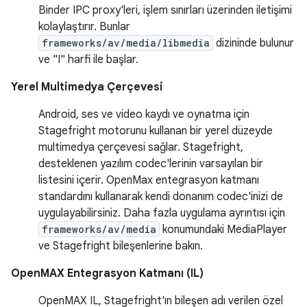
Binder IPC proxy'leri, işlem sınırları üzerinden iletişimi
kolaylaştırır. Bunlar
frameworks/av/media/libmedia
dizininde bulunur
ve "I" harfi ile başlar.
Yerel Multimedya Çerçevesi
Android, ses ve video kaydı ve oynatma için
Stagefright motorunu kullanan bir yerel düzeyde
multimedya çerçevesi sağlar. Stagefright,
desteklenen yazılım codec'lerinin varsayılan bir
listesini içerir. OpenMax entegrasyon katmanı
standardını kullanarak kendi donanım codec'inizi de
uygulayabilirsiniz. Daha fazla uygulama ayrıntısı için
frameworks/av/media
konumundaki MediaPlayer
ve Stagefright bileşenlerine bakın.
OpenMAX Entegrasyon Katmanı (IL)
OpenMAX IL, Stagefright'ın bileşen adı verilen özel