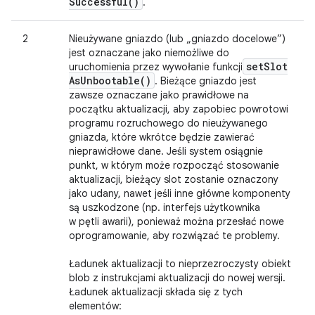
Successful(
)
.
2
Nieużywane gniazdo (lub „gniazdo docelowe”)
jest oznaczane jako niemożliwe do
set
Slot
uruchomienia przez wywołanie funkcji
As
Unbootable(
)
. Bieżące gniazdo jest
zawsze oznaczane jako prawidłowe na
początku aktualizacji, aby zapobiec powrotowi
programu rozruchowego do nieużywanego
gniazda, które wkrótce będzie zawierać
nieprawidłowe dane. Jeśli system osiągnie
punkt, w którym może rozpocząć stosowanie
aktualizacji, bieżący slot zostanie oznaczony
jako udany, nawet jeśli inne główne komponenty
są uszkodzone (np. interfejs użytkownika
w pętli awarii), ponieważ można przesłać nowe
oprogramowanie, aby rozwiązać te problemy.
Ładunek aktualizacji to nieprzezroczysty obiekt
blob z instrukcjami aktualizacji do nowej wersji.
Ładunek aktualizacji składa się z tych
elementów: