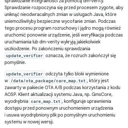
sprawdzanie integralności za pomocą dm-verity.
Sprawdzanie rozpoczyna się przed procesem zygote, aby
uniknąć nieodwracalnych zmian w usługach Java, które
uniemożliwiłyby bezpieczne wycofanie zmian. Podczas
tego procesu program rozruchowy i jądro mogą również
uruchomić ponownie urządzenie, jeśli weryfikacja podczas
uruchamiania lub dm-verity wykryją jakiekolwiek
uszkodzenie. Po zakończeniu sprawdzania
update_verifier
oznacza, że rozruch zakończył się
pomyślnie.
update_verifier
odczyta tylko bloki wymienione
w
/data/ota_package/care_map.txt
, który jest
zawarty w pakiecie OTA A/B podczas korzystania z kodu
AOSP. Klient aktualizacji systemu Java, np. GmsCore,
wyodrębnia
care_map.txt
, konfiguruje uprawnienia
dostępu przed ponownym uruchomieniem urządzenia
i usuwa wyodrębniony plik po pomyślnym uruchomieniu
systemu w nowej wersji.