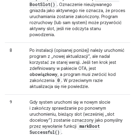
Boot
Slot(
)
. Oznaczenie nieużywanego
gniazda jako aktywnego nie oznacza, że proces
uruchamiania zostanie zakończony. Program
rozruchowy (lub sam system) może przywrócić
aktywny slot, jeśli nie odczyta stanu
powodzenia.
8
Po instalacji (opisanej poniżej) należy uruchomić
program z „nowej aktualizacji”, ale nadal
korzystać ze starej wersji. Jeśli ten krok jest
zdefiniowany w pakiecie OTA, jest
obowiązkowy
, a program musi zwrócić kod
0
zakończenia
. W przeciwnym razie
aktualizacja się nie powiedzie.
9
Gdy system uruchomi się w nowym slocie
i zakończy sprawdzanie po ponownym
uruchomieniu, bieżący slot (wcześniej „slot
docelowy”) zostanie oznaczony jako pomyślny
mark
Boot
przez wywołanie funkcji
Successful(
)
.