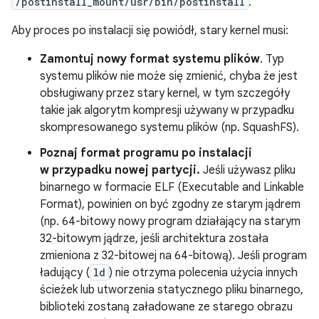
/postinstall_mount/usr/bin/postinstall
.
Aby proces po instalacji się powiódł, stary kernel musi:
Zamontuj nowy format systemu plików
. Typ
systemu plików nie może się zmienić, chyba że jest
obsługiwany przez stary kernel, w tym szczegóły
takie jak algorytm kompresji używany w przypadku
skompresowanego systemu plików (np. SquashFS).
Poznaj format programu po instalacji
w przypadku nowej partycji.
Jeśli używasz pliku
binarnego w formacie ELF (Executable and Linkable
Format), powinien on być zgodny ze starym jądrem
(np. 64-bitowy nowy program działający na starym
32-bitowym jądrze, jeśli architektura została
zmieniona z 32-bitowej na 64-bitową). Jeśli program
ładujący (
ld
) nie otrzyma polecenia użycia innych
ścieżek lub utworzenia statycznego pliku binarnego,
biblioteki zostaną załadowane ze starego obrazu