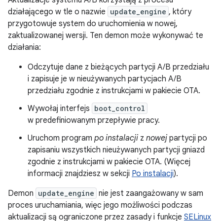
Aktualizacje systemu A/B korzystają z procesu
działającego w tle o nazwie
update_engine
, który
przygotowuje system do uruchomienia w nowej,
zaktualizowanej wersji. Ten demon może wykonywać te
działania:
Odczytuje dane z bieżących partycji A/B przedziału
i zapisuje je w nieużywanych partycjach A/B
przedziału zgodnie z instrukcjami w pakiecie OTA.
Wywołaj interfejs
boot_control
w predefiniowanym przepływie pracy.
Uruchom program
po instalacji
z
nowej
partycji po
zapisaniu wszystkich nieużywanych partycji gniazd
zgodnie z instrukcjami w pakiecie OTA. (Więcej
informacji znajdziesz w sekcji
Po instalacji
).
Demon
update_engine
nie jest zaangażowany w sam
proces uruchamiania, więc jego możliwości podczas
aktualizacji są ograniczone przez zasady i funkcje
SELinux