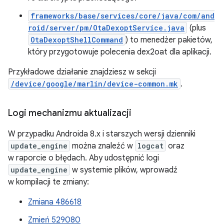
frameworks/base/services/core/java/com/and
roid/server/pm/OtaDexoptService.java
(plus
OtaDexoptShellCommand
) to menedżer pakietów,
który przygotowuje polecenia dex2oat dla aplikacji.
Przykładowe działanie znajdziesz w sekcji
/device/google/marlin/device-common.mk
.
Logi mechanizmu aktualizacji
W przypadku Androida 8.x i starszych wersji dzienniki
update_engine
można znaleźć w
logcat
oraz
w raporcie o błędach. Aby udostępnić logi
update_engine
w systemie plików, wprowadź
w kompilacji te zmiany:
Zmiana 486618
Zmień 529080