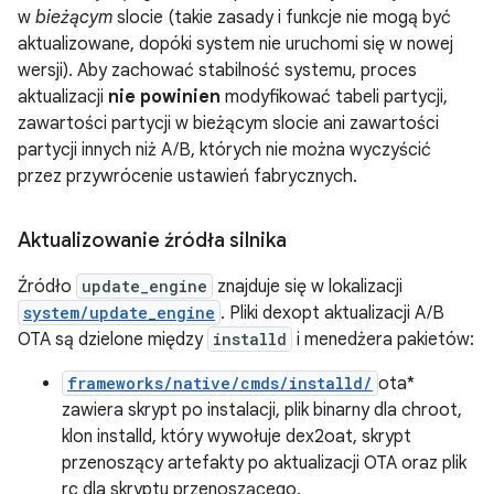
w
bieżącym
slocie (takie zasady i funkcje nie mogą być
aktualizowane, dopóki system nie uruchomi się w nowej
wersji). Aby zachować stabilność systemu, proces
aktualizacji
nie powinien
modyfikować tabeli partycji,
zawartości partycji w bieżącym slocie ani zawartości
partycji innych niż A/B, których nie można wyczyścić
przez przywrócenie ustawień fabrycznych.
Aktualizowanie źródła silnika
Źródło
update_engine
znajduje się w lokalizacji
system/update_engine
. Pliki dexopt aktualizacji A/B
OTA są dzielone między
installd
i menedżera pakietów:
frameworks/native/cmds/installd/
ota*
zawiera skrypt po instalacji, plik binarny dla chroot,
klon installd, który wywołuje dex2oat, skrypt
przenoszący artefakty po aktualizacji OTA oraz plik
rc dla skryptu przenoszącego.