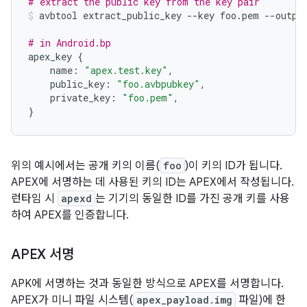
# extract the public key from the key pair
avbtool extract_public_key 
--
key foo
.
pem 
--
outpu
# in Android.bp
apex_key 
{
    name
:
"apex.test.key"
,
    public_key
:
"foo.avbpubkey"
,
    private_key
:
"foo.pem"
,
}
위의 예시에서는 공개 키의 이름(
foo
)이 키의 ID가 됩니다.
APEX에 서명하는 데 사용된 키의 ID는 APEX에서 작성됩니다.
런타임 시
apexd
는 기기의 동일한 ID를 가진 공개 키를 사용
하여 APEX를 인증합니다.
APEX 서명
APK에 서명하는 것과 동일한 방식으로 APEX를 서명합니다.
APEX가 미니 파일 시스템(
apex_payload.img
파일)에 한