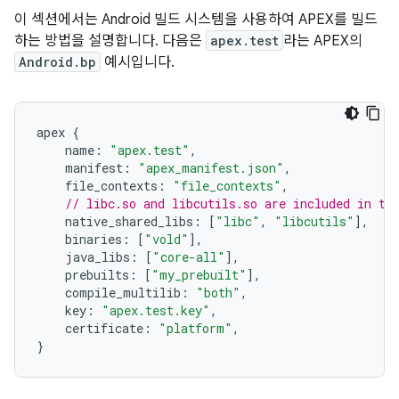
이 섹션에서는 Android 빌드 시스템을 사용하여 APEX를 빌드
하는 방법을 설명합니다. 다음은
apex.test
라는 APEX의
Android.bp
예시입니다.
apex 
{
    name
:
"apex.test"
,
    manifest
:
"apex_manifest.json"
,
    file_contexts
:
"file_contexts"
,
// libc.so and libcutils.so are included in th
    native_shared_libs
:
[
"libc"
,
"libcutils"
],
    binaries
:
[
"vold"
],
    java_libs
:
[
"core-all"
],
    prebuilts
:
[
"my_prebuilt"
],
    compile_multilib
:
"both"
,
    key
:
"apex.test.key"
,
    certificate
:
"platform"
,
}