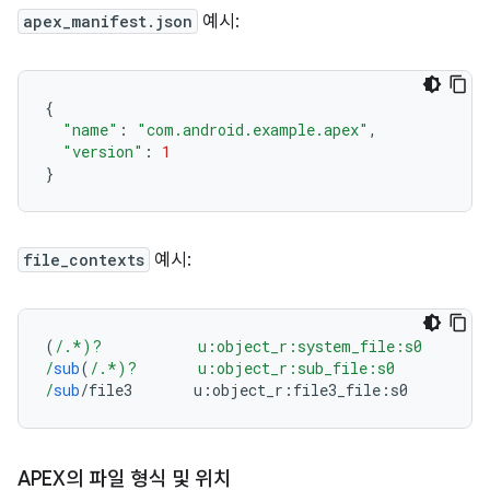
apex_manifest.json
예시:
{
"name"
:
"com.android.example.apex"
,
"version"
:
1
}
file_contexts
예시:
(
/.*)?           u:object_r:system_file:s0
/
sub
(
/.*)?       u:object_r:sub_file:s0
/
sub
/
file3       u
:
object_r
:
file3_file
:
s0
APEX의 파일 형식 및 위치