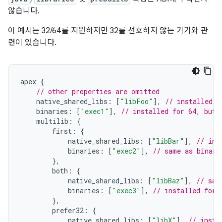
않습니다.
이 예시는 32/64를 지원하지만 32를 선호하지 않는 기기와 관
련이 있습니다.
apex 
{
// other properties are omitted
    native_shared_libs
:
[
"libFoo"
],
// installed f
    binaries
:
[
"exec1"
],
// installed for 64, but 
    multilib
:
{
        first
:
{
            native_shared_libs
:
[
"libBar"
],
// ins
            binaries
:
[
"exec2"
],
// same as binari
},
        both
:
{
            native_shared_libs
:
[
"libBaz"
],
// sam
            binaries
:
[
"exec3"
],
// installed for 
},
        prefer32
:
{
            native_shared_libs
:
[
"libX"
],
// insta