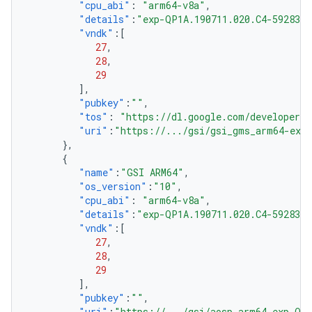
"cpu_abi"
:
"arm64-v8a"
,
"details"
:
"exp-QP1A.190711.020.C4-5928301
"vndk"
:[
27
,
28
,
29
],
"pubkey"
:
""
,
"tos"
:
"https://dl.google.com/developers/
"uri"
:
"https://.../gsi/gsi_gms_arm64-exp-
},
{
"name"
:
"GSI ARM64"
,
"os_version"
:
"10"
,
"cpu_abi"
:
"arm64-v8a"
,
"details"
:
"exp-QP1A.190711.020.C4-5928301
"vndk"
:[
27
,
28
,
29
],
"pubkey"
:
""
,
"uri"
:
"https://.../gsi/aosp_arm64-exp-QP1