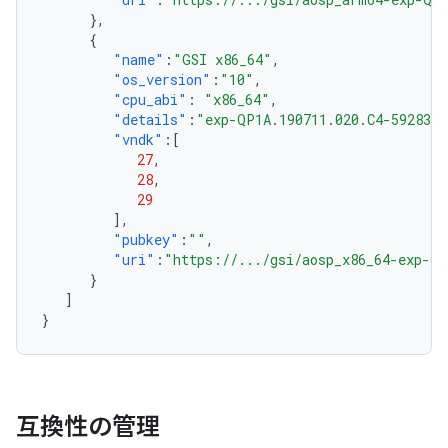
},
{
"name"
:
"GSI x86_64"
,
"os_version"
:
"10"
,
"cpu_abi"
:
"x86_64"
,
"details"
:
"exp-QP1A.190711.020.C4-5928301
"vndk"
:[
27
,
28
,
29
],
"pubkey"
:
""
,
"uri"
:
"https://.../gsi/aosp_x86_64-exp-QP
}
]
}
互換性の管理