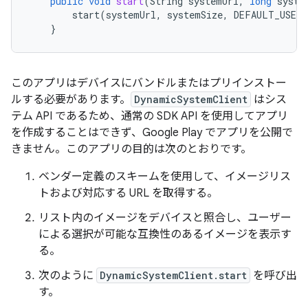
public
void
start
(
String
systemUrl
,
long
syste
start
(
systemUrl
,
systemSize
,
DEFAULT_USERD
}
このアプリはデバイスにバンドルまたはプリインストー
ルする必要があります。
DynamicSystemClient
はシス
テム API であるため、通常の SDK API を使用してアプリ
を作成することはできず、Google Play でアプリを公開で
きません。このアプリの目的は次のとおりです。
ベンダー定義のスキームを使用して、イメージリス
トおよび対応する URL を取得する。
リスト内のイメージをデバイスと照合し、ユーザー
による選択が可能な互換性のあるイメージを表示す
る。
次のように
DynamicSystemClient.start
を呼び出
す。