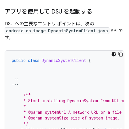
アプリを使用して DSU を起動する
DSU への主要なエントリ ポイントは、次の
android.os.image.DynamicSystemClient.java
API で
す。
public
class
DynamicSystemClient
{
...
...
/**
     * Start installing DynamicSystem from URL wit
     *
     * @param systemUrl A network URL or a file UR
     * @param systemSize size of system image.
     */