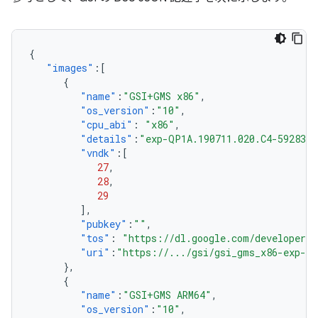
{
"images"
:[
{
"name"
:
"GSI+GMS x86"
,
"os_version"
:
"10"
,
"cpu_abi"
:
"x86"
,
"details"
:
"exp-QP1A.190711.020.C4-5928301
"vndk"
:[
27
,
28
,
29
],
"pubkey"
:
""
,
"tos"
:
"https://dl.google.com/developers/
"uri"
:
"https://.../gsi/gsi_gms_x86-exp-QP
},
{
"name"
:
"GSI+GMS ARM64"
,
"os_version"
:
"10"
,