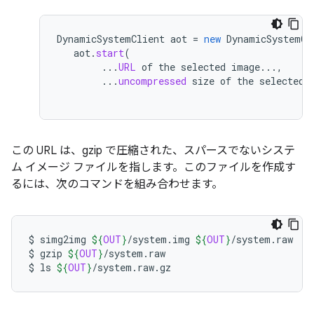
DynamicSystemClient
aot
=
new
DynamicSystemCl
aot
.
start
(
...
URL
of
the
selected
image
...,
...
uncompressed
size
of
the
selected
この URL は、gzip で圧縮された、スパースでないシステ
ム イメージ ファイルを指します。このファイルを作成す
るには、次のコマンドを組み合わせます。
$
simg2img
${
OUT
}
/system.img
${
OUT
}
/system.raw

$
gzip
${
OUT
}
/system.raw

$
ls
${
OUT
}