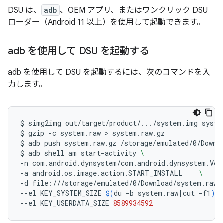
DSU は、
adb
、OEM アプリ、またはワンクリック DSU
ローダー（Android 11 以上）を使用して起動できます。
adb を使用して DSU を起動する
adb を使用して DSU を起動するには、次のコマンドを入
力します。
$
simg2img
out/target/product/.../system.img
syste
$
gzip
-c
system.raw
 > 
system.raw.gz

$
adb
push
system.raw.gz
/storage/emulated/0/Downlo
$
adb
shell
am
start-activity
\
-n
com.android.dynsystem/com.android.dynsystem.Ver
-a
android.os.image.action.START_INSTALL
\
-d
file:///storage/emulated/0/Download/system.raw.
--el
KEY_SYSTEM_SIZE
$(
du
-b
system.raw
|
cut
-f1
)
--el
KEY_USERDATA_SIZE
8589934592