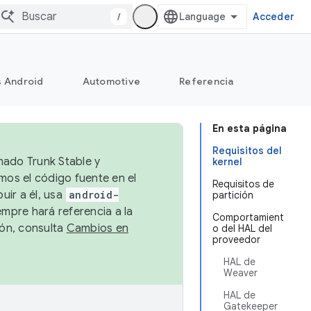
/
Acceder
s Android
Automotive
Referencia
En esta página
Requisitos del
mado Trunk Stable y
kernel
emos el código fuente en el
Requisitos de
uir a él, usa
android-
partición
empre hará referencia a la
Comportamient
ión, consulta
Cambios en
o del HAL del
proveedor
HAL de
Weaver
HAL de
Gatekeeper