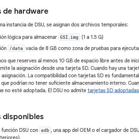
s de hardware
una instancia de DSU, se asignan dos archivos temporales:
ción lógica para almacenar
GSI.img
(1 a 1.5 G)
ción
/data
vacía de 8 GB como zona de pruebas para ejecutar
 que reserves al menos 10 GB de espacio libre antes de inicia
ite la asignación desde una tarjeta SD. Cuando hay una tarjeta
a asignación. La compatibilidad con tarjetas SD es fundamental
que podrían no tener suficiente almacenamiento interno. Cuan
ue no esté adoptada. El DSU no admite
tarjetas SD adoptadas
 disponibles
la función DSU con
adb
, una app del OEM o el cargador de DSU 
teriores).