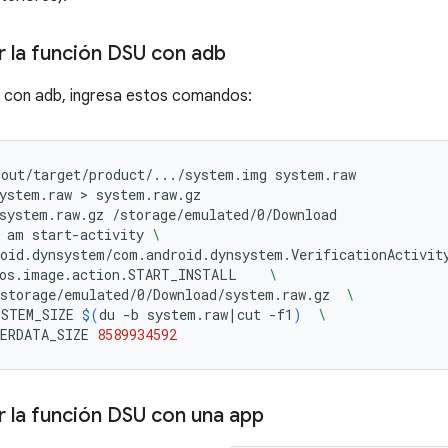
r la función DSU con adb
U con adb, ingresa estos comandos:
out/target/product/.../system.img
system.raw

ystem.raw
 > 
system.raw.gz

system.raw.gz
/storage/emulated/0/Download

am
start-activity
\
oid.dynsystem/com.android.dynsystem.VerificationActivit
.os.image.action.START_INSTALL
\
storage/emulated/0/Download/system.raw.gz
\
YSTEM_SIZE
$(
du
-b
system.raw
|
cut
-f1
)
\
ERDATA_SIZE
8589934592
r la función DSU con una app