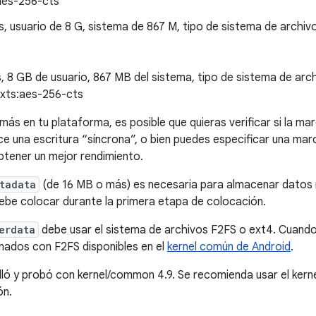
aes-256-cts
s, usuario de 8 G, sistema de 867 M, tipo de sistema de archiv
s, 8 GB de usuario, 867 MB del sistema, tipo de sistema de arc
xts:aes-256-cts
más en tu plataforma, es posible que quieras verificar si la m
ce una escritura “síncrona”, o bien puedes especificar una ma
obtener un mejor rendimiento.
tadata
(de 16 MB o más) es necesaria para almacenar datos 
debe colocar durante la primera etapa de colocación.
erdata
debe usar el sistema de archivos F2FS o ext4. Cuando
nados con F2FS disponibles en el
kernel común de Android
.
ló y probó con kernel/common 4.9. Se recomienda usar el kerne
ón.