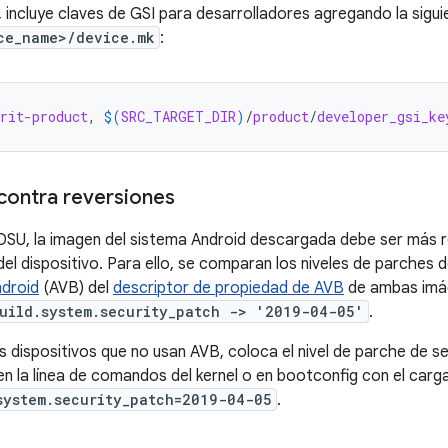
o, incluye claves de GSI para desarrolladores agregando la siguie
ce_name>/device.mk
:
rit-product
, 
$(
SRC_TARGET_DIR
)
/
product
/
developer_gsi_ke
contra reversiones
SU, la imagen del sistema Android descargada debe ser más re
del dispositivo. Para ello, se comparan los niveles de parches 
ndroid
(AVB) del
descriptor de propiedad de AVB
de ambas imág
uild.system.security_patch -> '2019-04-05'
.
os dispositivos que no usan AVB, coloca el nivel de parche de s
en la línea de comandos del kernel o en bootconfig con el carg
system.security_patch=2019-04-05
.