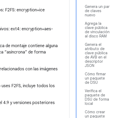
Genera un par
os: F2FS: encryption=ice
de claves
nuevo
Agrega la
clave pública
hivos: ext4: encryption=aes-
de vinculación
al disco RAM
Genera el
arca de montaje contiene alguna
atributo de
rca “asíncrona” de forma
clave pública
de AVB en el
descriptor
JSON
relacionados con las imágenes
Cómo firmar
un paquete
de DSU
 uses F2FS, incluye todos los
Verifica el
paquete de
DSU de forma
l 4.9 y versiones posteriores
local
Cómo crear
un paquete