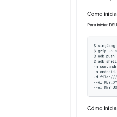
Cómo inicia
Para iniciar DS
$
simg2img
$
gzip
-c
s
$
adb
push
$
adb
shell
-n
com.andr
-a
android
-d
file:///
--el
KEY_S
--el
KEY_US
Cómo inicia