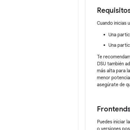
Requisito
Cuando inicias 
Una parti
Una parti
Te recomendamos
DSU también adm
más alta para l
menor potencia 
asegúrate de q
Frontends
Puedes iniciar 
o versiones pos