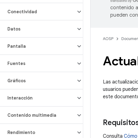
contenido a
Conectividad
pueden cont
Datos
AOSP
Documen
Pantalla
Actual
Fuentes
Gráficos
Las actualizaci
usuarios pueden
este documento,
Interacción
Contenido multimedia
Requisitos
Rendimiento
Consulta
Cómo 