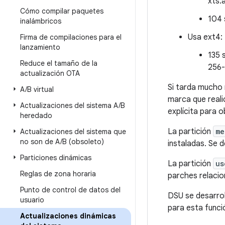
xts:
Cómo compilar paquetes
104 
inalámbricos
Usa ext4:
Firma de compilaciones para el
lanzamiento
135 
Reduce el tamaño de la
256-
actualización OTA
Si tarda mucho 
A
/
B virtual
marca que reali
Actualizaciones del sistema A
/
B
explícita para 
heredado
La partición
me
Actualizaciones del sistema que
no son de A
/
B (obsoleto)
instaladas. Se 
Particiones dinámicas
La partición
us
Reglas de zona horaria
parches relacio
Punto de control de datos del
DSU se desarrol
usuario
para esta funci
Actualizaciones dinámicas