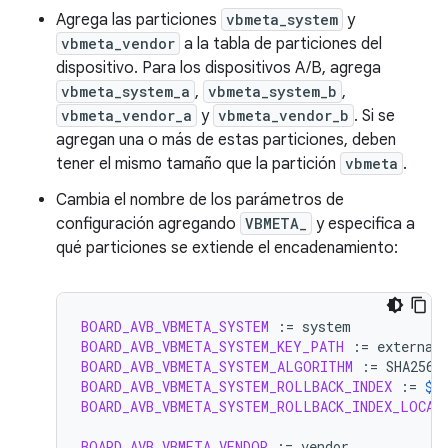
Agrega las particiones
vbmeta_system
y
vbmeta_vendor
a la tabla de particiones del
dispositivo. Para los dispositivos A/B, agrega
vbmeta_system_a
,
vbmeta_system_b
,
vbmeta_vendor_a
y
vbmeta_vendor_b
. Si se
agregan una o más de estas particiones, deben
tener el mismo tamaño que la partición
vbmeta
.
Cambia el nombre de los parámetros de
configuración agregando
VBMETA_
y especifica a
qué particiones se extiende el encadenamiento:
BOARD_AVB_VBMETA_SYSTEM
:=
BOARD_AVB_VBMETA_SYSTEM_KEY_PATH
:=
BOARD_AVB_VBMETA_SYSTEM_ALGORITHM
:=
BOARD_AVB_VBMETA_SYSTEM_ROLLBACK_INDEX
:=
$(
BOARD_AVB_VBMETA_SYSTEM_ROLLBACK_INDEX_LOCAT
BOARD_AVB_VBMETA_VENDOR
:=