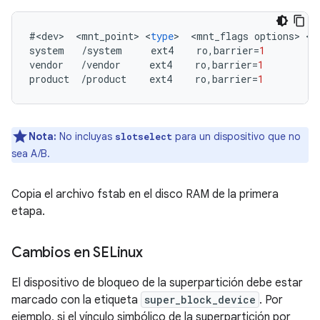
#
<
dev
>
<
mnt_point
>
<
type
>
<
mnt_flags
options
>
<
f
system
/
system
ext4
ro
,
barrier
=
1
w
vendor
/
vendor
ext4
ro
,
barrier
=
1
w
product
/
product
ext4
ro
,
barrier
=
1
w
Nota:
No incluyas
para un dispositivo que no
slotselect
sea A/B.
Copia el archivo fstab en el disco RAM de la primera
etapa.
Cambios en SELinux
El dispositivo de bloqueo de la superpartición debe estar
marcado con la etiqueta
super_block_device
. Por
ejemplo, si el vínculo simbólico de la superpartición por