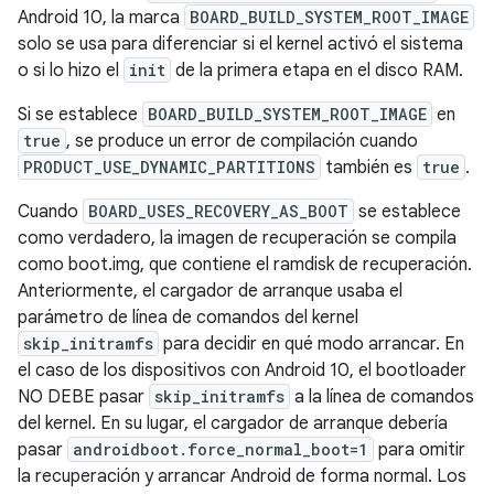
Android 10, la marca
BOARD_BUILD_SYSTEM_ROOT_IMAGE
solo se usa para diferenciar si el kernel activó el sistema
o si lo hizo el
init
de la primera etapa en el disco RAM.
Si se establece
BOARD_BUILD_SYSTEM_ROOT_IMAGE
en
true
, se produce un error de compilación cuando
PRODUCT_USE_DYNAMIC_PARTITIONS
también es
true
.
Cuando
BOARD_USES_RECOVERY_AS_BOOT
se establece
como verdadero, la imagen de recuperación se compila
como boot.img, que contiene el ramdisk de recuperación.
Anteriormente, el cargador de arranque usaba el
parámetro de línea de comandos del kernel
skip_initramfs
para decidir en qué modo arrancar. En
el caso de los dispositivos con Android 10, el bootloader
NO DEBE pasar
skip_initramfs
a la línea de comandos
del kernel. En su lugar, el cargador de arranque debería
pasar
androidboot.force_normal_boot=1
para omitir
la recuperación y arrancar Android de forma normal. Los