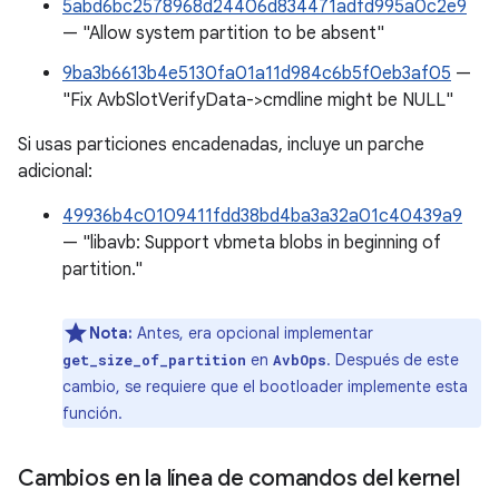
5abd6bc2578968d24406d834471adfd995a0c2e9
— "Allow system partition to be absent"
9ba3b6613b4e5130fa01a11d984c6b5f0eb3af05
—
"Fix AvbSlotVerifyData->cmdline might be NULL"
Si usas particiones encadenadas, incluye un parche
adicional:
49936b4c0109411fdd38bd4ba3a32a01c40439a9
— "libavb: Support vbmeta blobs in beginning of
partition."
Nota:
Antes, era opcional implementar
en
. Después de este
get_size_of_partition
AvbOps
cambio, se requiere que el bootloader implemente esta
función.
Cambios en la línea de comandos del kernel