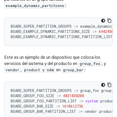
example_dynamic_partitions
:
BOARD_SUPER_PARTITION_GROUPS
:=
example_dynamic_p
BOARD_EXAMPLE_DYNAMIC_PARTITIONS_SIZE
:=
64424509
BOARD_EXAMPLE_DYNAMIC_PARTITIONS_PARTITION_LIST
:
Este es un ejemplo de un dispositivo que coloca los
servicios del sistema y del producto en
group_foo
, y
vendor
,
product
y
odm
en
group_bar
:
BOARD_SUPER_PARTITION_GROUPS
:=
group_foo
group_b
BOARD_GROUP_FOO_SIZE
:=
4831838208
BOARD_GROUP_FOO_PARTITION_LIST
:=
system
product_
BOARD_GROUP_BAR_SIZE
:=
1610612736
BOARD_GROUP_BAR_PARTITION_LIST
:=
vendor
product