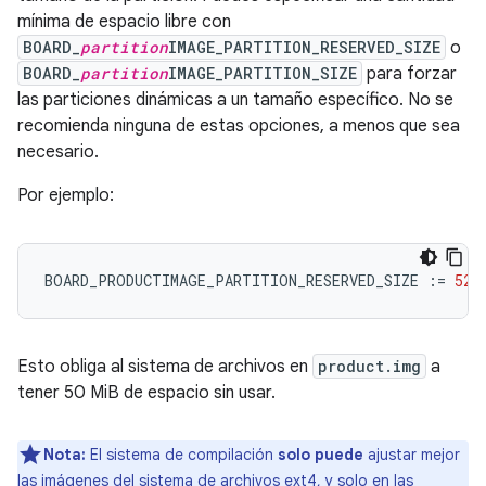
mínima de espacio libre con
BOARD_
partition
IMAGE_PARTITION_RESERVED_SIZE
o
BOARD_
partition
IMAGE_PARTITION_SIZE
para forzar
las particiones dinámicas a un tamaño específico. No se
recomienda ninguna de estas opciones, a menos que sea
necesario.
Por ejemplo:
BOARD_PRODUCTIMAGE_PARTITION_RESERVED_SIZE
:=
524
Esto obliga al sistema de archivos en
product.img
a
tener 50 MiB de espacio sin usar.
Nota:
El sistema de compilación
solo puede
ajustar mejor
las imágenes del sistema de archivos ext4, y solo en las