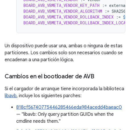
BOARD_AVB_VBMETA_VENDOR_KEY_PATH
:=
BOARD_AVB_VBMETA_VENDOR_ALGORITHM
:=
BOARD_AVB_VBMETA_VENDOR_ROLLBACK_INDEX
:=
$(
BOARD_AVB_VBMETA_VENDOR_ROLLBACK_INDEX_LOCAT
Un dispositivo puede usar una, ambas o ninguna de estas
particiones. Los cambios solo son necesarios cuando se
encadenan a una partición lógica.
Cambios en el bootloader de AVB
Si el cargador de arranque tiene incorporada la biblioteca
libavb
, incluye los siguientes parches:
818cf56740775446285466eda984acedd4baeac0
— "libavb: Only query partition GUIDs when the
cmdline needs them."