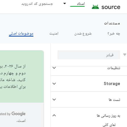
اسناد
جستجوی کد اندروید
عملکرد
مجوزها
مستندات
چه خبر؟
شروع شدن
امنیت
موضوعات اصلی
قدرت
زمان اجرا
از 
تنظیمات
دوم و چهارم در AOSP منتشر خواهیم کرد. برای ساخت و مشارکت در 
کنید. شاخه ما
Storage
برای اطلاعات ب
تست ها
به روز رسانی ها
است.
نمای کلی