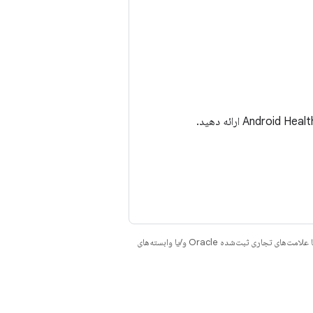
هستند. جاوا و OpenJDK علامت‌های تجاری یا علامت‌های تجاری ثبت‌شده Oracle و/یا وابسته‌های