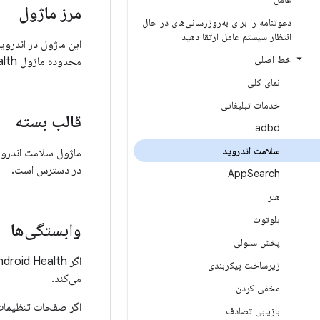
مرز ماژول
دعوتنامه را برای به‌روزرسانی‌های در حال
انتظار سیستم عامل ارتقا دهید
این ماژول در اندروید ۱۴ و بالاتر موجود است. تمام فایل‌ها و دایرکتوری‌های م
خط اصلی
محدوده ماژول Android Health قرار دارند.
نمای کلی
خدمات تبلیغاتی
قالب بسته
adbd
سلامت اندروید
ماژول سلامت اندروی
در دسترس است.
App
Search
هنر
بلوتوث
وابستگی‌ها
پخش سلولی
زیرساخت پیکربندی
می‌کند.
مخفی کردن
اگر صفحات تنظیمات 
بازیابی تصادف