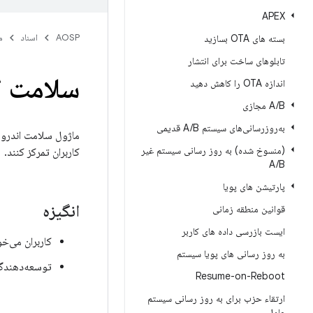
APEX
AOSP
اسناد
م
بسته های OTA بسازید
تابلوهای ساخت برای انتشار
سلامت ا
اندازه OTA را کاهش دهید
B مجازی
/
A
به‌روزرسانی‌های سیستم A
B قدیمی
/
ماژول سلامت اندروید
(منسوخ شده) به روز رسانی سیستم غیر
کاربران تمرکز کنند.
A
/
B
پارتیشن های پویا
انگیزه
قوانین منطقه زمانی
ایست بازرسی داده های کاربر
کاربران می‌خ
به روز رسانی های پویا سیستم
توسعه‌دهندگان
Resume-on-Reboot
ارتقاء حزب برای به روز رسانی سیستم
عامل