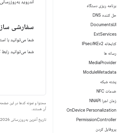
اندروید به‌روزرسانی
برنامه ریزی دستگاه
حل کننده DNS
Documents
UI
سفارشی ساز
Ext
Services
شما می‌توانید با است
کتابخانه IPsec
IKEv2
/
شما می‌توانید رابط کاربری مدیریت داده
رسانه ها
Media
Provider
Module
Metadata
پشته شبکه
خدمات NFC
زمان اجرا NNAPI
محتوا و نمونه کدها در این صفحه
آن هستند.
On
Device Personalization
Controller
Permission
تاریخ آخرین به‌روزرسانی 2026-07-13 به‌وقت ساعت هماهنگ جهانی.
پروفایل کردن