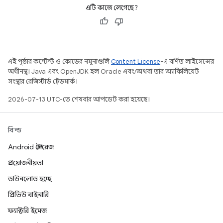
এটি কাজে লেগেছে?
এই পৃষ্ঠার কন্টেন্ট ও কোডের নমুনাগুলি
Content License
-এ বর্ণিত লাইসেন্সের
অধীনস্থ। Java এবং OpenJDK হল Oracle এবং/অথবা তার অ্যাফিলিয়েট
সংস্থার রেজিস্টার্ড ট্রেডমার্ক।
2026-07-13 UTC-তে শেষবার আপডেট করা হয়েছে।
বিল্ড
Android স্টোরেজ
প্রয়োজনীয়তা
ডাউনলোড হচ্ছে
প্রিভিউ বাইনারি
ফ্যাক্টরি ইমেজ