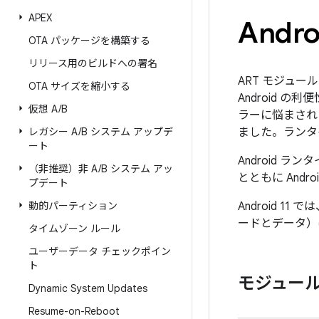
APEX
Andr
OTA パッケージを構築する
リリース用のビルドへの署名
ART モジュ
OTA サイズを縮小する
Android
仮想 A
/
B
ラーに悩まされ
レガシー A
/
B システム アップデ
ました。ランタイ
ート
Android ラン
（非推奨）非 A
/
B システム アッ
とともに And
プデート
動的パーティション
Android 11
ードとデータ）
タイムゾーン ルール
ユーザーデータ チェックポイン
ト
モジュー
Dynamic System Updates
Resume-on-Reboot