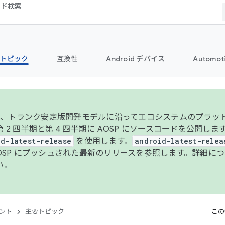
コード検索
トピック
互換性
Android デバイス
Automot
年より、トランク安定版開発モデルに沿ってエコシステムのプラ
 2 四半期と第 4 四半期に AOSP にソースコードを公開しま
id-latest-release
を使用します。
android-latest-relea
AOSP にプッシュされた最新のリリースを参照します。詳細に
い。
ント
主要トピック
この