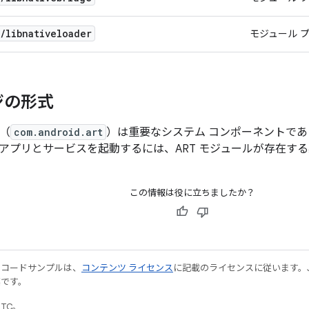
/
libnativeloader
モジュール 
ジの形式
ル（
com.android.art
）は重要なシステム コンポーネントである
内のアプリとサービスを起動するには、ART モジュールが存在す
この情報は役に立ちましたか？
やコードサンプルは、
コンテンツ ライセンス
に記載のライセンスに従います。Java
標です。
UTC。