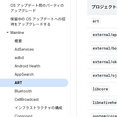
OS アップデート用のパーティの
プロジェクト
アップグレード
保留中の OS アップデートへの招
art
待をアップグレードする
Mainline
external
/
ap
概要
external
/
bo
Ad
Services
adbd
external
/
ok
Android Health
App
Search
external
/
oj
ART
libcore
Bluetooth
Cell
Broadcast
libnativehe
インフラストラクチャの構成
system
/
core
Conscrypt