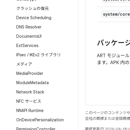
クラッシュの復元
system
/
core
Device Scheduling
DNS Resolver
Documents
UI
パッケー
Ext
Services
IPsec
/
IKEv2 ライブラリ
ART モジュー
ます。APK 
メディア
Media
Provider
Module
Metadata
Network Stack
NFC サービス
NNAPI Runtime
このページのコンテンツ
会社の商標または登録商
On
Device
Personalization
Permission
Controller
最終更新日 2026-06-18 