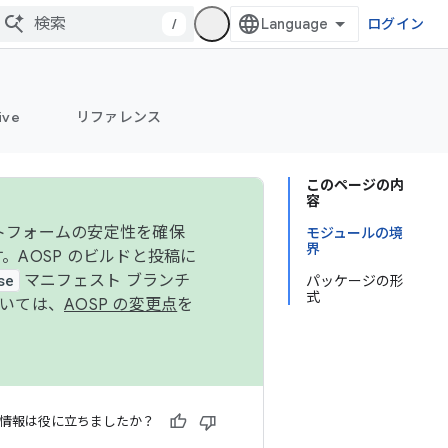
/
ログイン
ive
リファレンス
このページの内
容
ットフォームの安定性を確保
モジュールの境
界
す。AOSP のビルドと投稿に
se
マニフェスト ブランチ
パッケージの形
式
ついては、
AOSP の変更点
を
情報は役に立ちましたか？