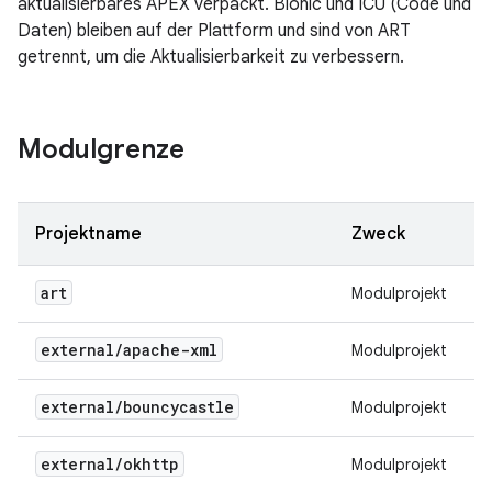
aktualisierbares APEX verpackt. Bionic und ICU (Code und
Daten) bleiben auf der Plattform und sind von ART
getrennt, um die Aktualisierbarkeit zu verbessern.
Modulgrenze
Projektname
Zweck
art
Modulprojekt
external
/
apache-xml
Modulprojekt
external
/
bouncycastle
Modulprojekt
external
/
okhttp
Modulprojekt