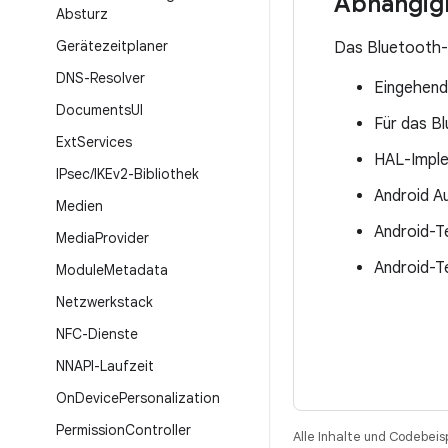
Abhängig
Absturz
Gerätezeitplaner
Das Bluetooth-
DNS-Resolver
Eingehen
Documents
UI
Für das B
Ext
Services
HAL-Imple
IPsec
/
IKEv2-Bibliothek
Android A
Medien
Android-Te
Media
Provider
Android-T
Module
Metadata
Netzwerkstack
NFC-Dienste
NNAPI-Laufzeit
On
Device
Personalization
Permission
Controller
Alle Inhalte und Codebeis