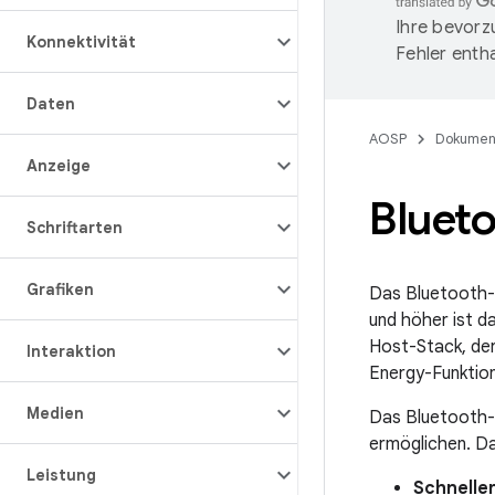
Ihre bevorz
Konnektivität
Fehler entha
Daten
AOSP
Dokumen
Anzeige
Bluet
Schriftarten
Grafiken
Das Bluetooth-M
und höher ist d
Host-Stack, der
Interaktion
Energy-Funktion
Medien
Das Bluetooth-M
ermöglichen. Da
Leistung
Schnelle