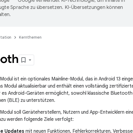
Google verwendet KI-Technologie, um Inhalte in
ugte Sprache zu übersetzen. KI-Übersetzungen können
lten.
tation
Kernthemen
ooth
odul ist ein optionales Mainline-Modul, das in Android 13 eing
as Modul aktualisierbar und enthält einen vollständig zertifizi
 es Android-Geräten ermöglicht, sowohl klassische Bluetooth
en (BLE) zu unterstützen.
odul soll Geräteherstellern, Nutzern und App-Entwicklern ei
zu werden folgende Ziele verfolgt:
re Updates
mit neuen Funktionen, Fehlerkorrekturen, Verbesser