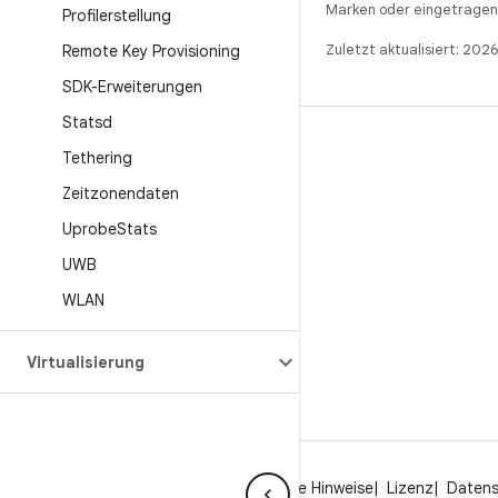
Marken oder eingetragene
Profilerstellung
Zuletzt aktualisiert: 202
Remote Key Provisioning
SDK-Erweiterungen
Statsd
BUILD
Tethering
Android-Repository
Zeitzonendaten
Anforderungen
Uprobe
Stats
Wird heruntergeladen
UWB
Vorschau von Binärcodes anzeigen
WLAN
Werksbilder
Treiber-Binärcodes
Virtualisierung
Über Android
Community
Rechtliche Hinweise
Lizenz
Daten