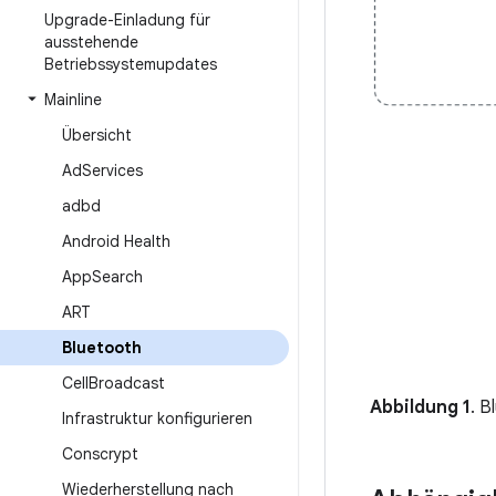
Upgrade-Einladung für
ausstehende
Betriebssystemupdates
Mainline
Übersicht
Ad
Services
adbd
Android Health
App
Search
ART
Bluetooth
Cell
Broadcast
Abbildung 1
. 
Infrastruktur konfigurieren
Conscrypt
Wiederherstellung nach