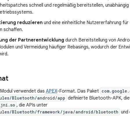
heitspatches schnell und regelmäßig bereitstellen, unabhängi
etriebssystems.
ierung reduzieren
und eine einheitliche Nutzererfahrung fü
 schaffen.
ung der Partnerentwicklung
durch Bereitstellung von Andro
Modulen und Vermeidung häufiger Rebasings, wodurch der Entw
wird.
mat
-Modul verwendet das
APEX
-Format. Das Paket
com.google.
ules/Bluetooth/android/app
definierte Bluetooth-APK, die 
_jni.so
, die APIs unter
ules/Bluetooth/framework/java/android/bluetooth
und 