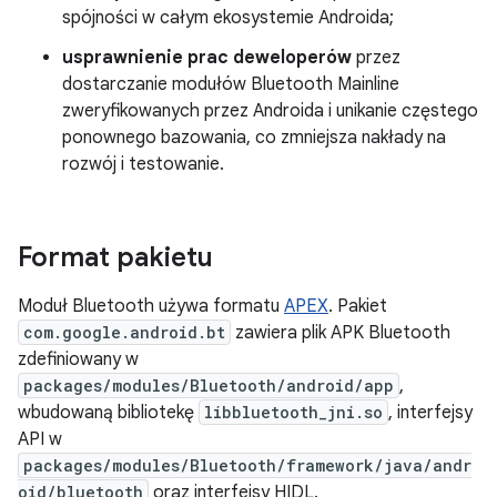
spójności w całym ekosystemie Androida;
usprawnienie prac deweloperów
przez
dostarczanie modułów Bluetooth Mainline
zweryfikowanych przez Androida i unikanie częstego
ponownego bazowania, co zmniejsza nakłady na
rozwój i testowanie.
Format pakietu
Moduł Bluetooth używa formatu
APEX
. Pakiet
com.google.android.bt
zawiera plik APK Bluetooth
zdefiniowany w
packages/modules/Bluetooth/android/app
,
wbudowaną bibliotekę
libbluetooth_jni.so
, interfejsy
API w
packages/modules/Bluetooth/framework/java/andr
oid/bluetooth
oraz interfejsy HIDL.