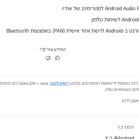
Androi לסטרימינג של אודיו
ית (PAN) באמצעות Bluetooth
המידע עזר לך?
הזה כפופות לרישיונות המפורטים בקטע
רישיון לתוכן
.‏ Java ו-JDK
המרכז
‫‎@Android ב-X