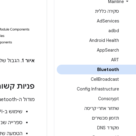
Mainline
סקירה כללית
Ad
Services
adbd
Android Health
App
Search
ART
איור 1
. הגבול של מודול
Bluetooth
Cell
Broadcast
פניות קשו
Config Infrastructure
Conscrypt
מודול ה-Bluetooth תלוי ברכיבים הבאים:
שחזור אחרי קריסה
שימוש ב-API של
תזמון מכשירים
ספרייה שנדרשת ל-APK 
מקודד DNS
הטמעה של HAL מספק ערכת השבבים של tooth