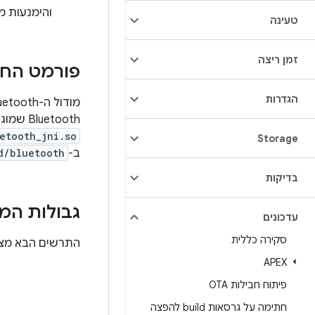
והימנעות מ
טעינה
זמן ריצה
פורמט החב
הגדרות
מודול ה-Bluetooth משתמש בפורמט
Bluetooth שמוגדר ב-
etooth_jni.so
Storage
ב-
d/bluetooth
בדיקות
גבולות המו
עדכונים
סקירה כללית
התרשים הבא מציג את 
APEX
פיתוח חבילות OTA
חתימה על גרסאות build להפצה