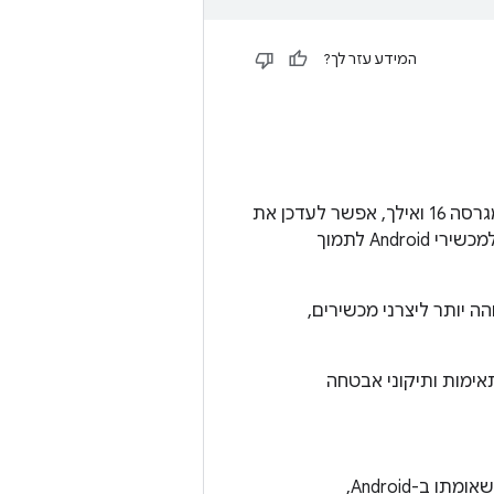
המידע עזר לך?
מודול ה-Bluetooth הוא מודול Mainline אופציונלי שהוצג ב-Android 13. ב-Android מגרסה 16 ואילך, אפשר לעדכן את
המודול והוא מכיל מחסנית מארח Bluetooth דו-מצבית עם אישור מלא, שמאפשרת למכשירי Android לתמוך
Bluetoo היא לספק חוויית Bluetooth באיכות גבוהה יותר ליצרני מכשירים,
אימות ותיקוני אבטחה
על ידי אספקת מודולים של Bluetooth Mainline שאומתו ב-Android,