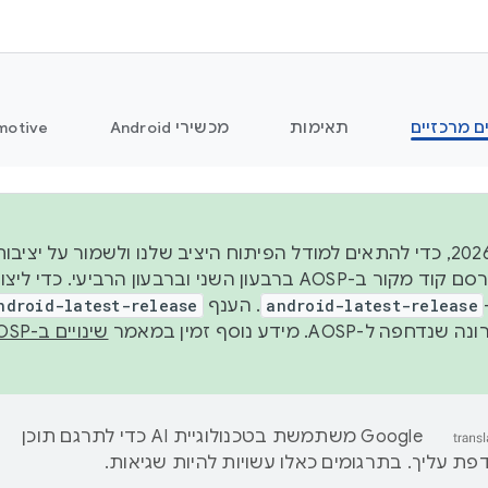
ם מרכזיים
תאימות
מכשירי Android
motive
החל משנת 2026, כדי להתאים למודל הפיתוח היציב שלנו ולשמור על
android-latest-release
. הענף
ndroid-latest-release
ל-AOSP. מידע נוסף זמין במאמר
שינויים ב-AOSP
‫Google משתמשת בטכנולוגיית AI כדי לתרגם תוכן
ת עליך. בתרגומים כאלו עשויות להיות שגיאות.