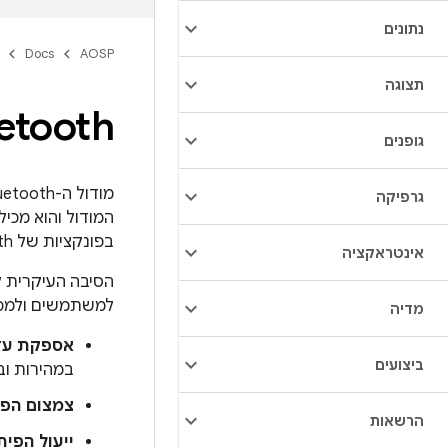
נתונים
Docs
AOSP
תצוגה
etooth
גופנים
גרפיקה
בפונקציות של Bluetooth קלאסי ושל Bluetooth Low Energy ‏ (BLE).
אינטראקציה
למשתמשים ולמפתח
מדיה
אספקת עדכ
ביצועים
במהירות ובאו
צמצום הפי
הרשאות
ייעול הפי