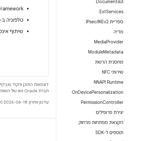
Documents
UI
‫d Audio Framework
Ext
Services
טלפוניה ב-Android לשיחות טלפון
ספריית IPsec
IKEv2
/
שיתוף אינטרנט ב-Android לרשת אזור איש
מדיה
Media
Provider
Module
Metadata
מחסנית הרשת
שירותי NFC
NNAPI Runtime
דוגמאות התוכן והקוד שבדף 
חברת Oracle ו/או של השותפים העצמאיים שלה.
On
Device
Personalization
עדכון אחרון: 2026-06-18 (שעון UTC).
Permission
Controller
יצירת פרופילים
הקצאת מפתחות מרחוק
BUILD
תוספים ל-SDK
מאגר Android