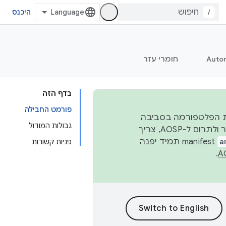
/
היכנס
Auto
חומרי עזר
בדף הזה
פורמט החבילה
 יציבות הפלטפורמה בסביבה
גבולות המודול
העסקית, נפרסם קוד מקור ב-AOSP ברבעון השני וברבעון הרביעי. כדי ליצור ולתרום ל-AOSP, צריך
a
manifest תמיד יפנה
פניות קשורות
.