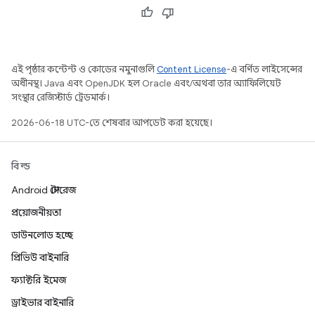
এই পৃষ্ঠার কন্টেন্ট ও কোডের নমুনাগুলি
Content License
-এ বর্ণিত লাইসেন্সের
অধীনস্থ। Java এবং OpenJDK হল Oracle এবং/অথবা তার অ্যাফিলিয়েট
সংস্থার রেজিস্টার্ড ট্রেডমার্ক।
2026-06-18 UTC-তে শেষবার আপডেট করা হয়েছে।
বিল্ড
Android স্টোরেজ
প্রয়োজনীয়তা
ডাউনলোড হচ্ছে
প্রিভিউ বাইনারি
ফ্যাক্টরি ইমেজ
ড্রাইভার বাইনারি