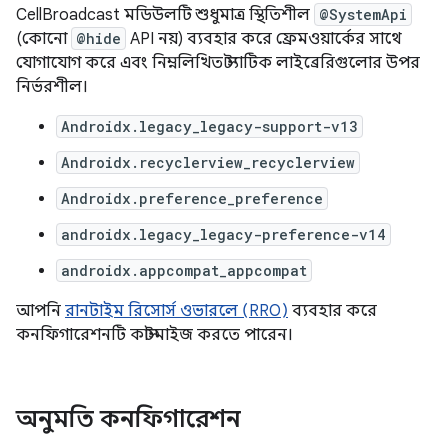
CellBroadcast মডিউলটি শুধুমাত্র স্থিতিশীল
@SystemApi
(কোনো
@hide
API নয়) ব্যবহার করে ফ্রেমওয়ার্কের সাথে
যোগাযোগ করে এবং নিম্নলিখিত স্ট্যাটিক লাইব্রেরিগুলোর উপর
নির্ভরশীল।
Androidx.legacy_legacy-support-v13
Androidx.recyclerview_recyclerview
Androidx.preference_preference
androidx.legacy_legacy-preference-v14
androidx.appcompat_appcompat
আপনি
রানটাইম রিসোর্স ওভারলে (RRO)
ব্যবহার করে
কনফিগারেশনটি কাস্টমাইজ করতে পারেন।
অনুমতি কনফিগারেশন