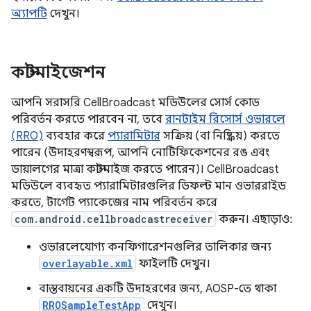
অ্যাপটি
দেখুন।
কাস্টমাইজেশন
আপনি সরাসরি CellBroadcast মডিউলের সোর্স কোড
পরিবর্তন করতে পারবেন না, তবে
রানটাইম রিসোর্স ওভারলে
(RRO)
ব্যবহার করে
প্যারামিটার
সক্রিয় (বা নিষ্ক্রিয়) করতে
পারেন (উদাহরণস্বরূপ, আপনি নোটিফিকেশনের রঙ এবং
ডায়ালগের মাত্রা কাস্টমাইজ করতে পারেন)। CellBroadcast
মডিউলে ব্যবহৃত প্যারামিটারগুলির ডিফল্ট মান ওভাররাইড
করতে, টার্গেট প্যাকেজের নাম পরিবর্তন করে
com.android.cellbroadcastreceiver
করুন। এছাড়াও:
ওভারলেযোগ্য কনফিগারেশনগুলির তালিকার জন্য
overlayable.xml
ফাইলটি দেখুন।
বাস্তবায়নের একটি উদাহরণের জন্য, AOSP-তে থাকা
RROSampleTestApp
দেখুন।