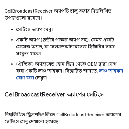
CellBroadcastReceiver অ্যাপটি চালু করার নিম্নলিখিত
উপায়গুলো রয়েছে।
সেটিংস অ্যাপ মেনু।
একটি অ্যাপ (তৃতীয় পক্ষের অ্যাপ সহ), যেমন একটি
মেসেজ অ্যাপ, যা সেলব্রডকাস্ট মেসেজ হিস্টোরির সাথে
সংযুক্ত থাকে।
(ঐচ্ছিক) অ্যান্ড্রয়েড হোম স্ক্রিন থেকে OEM দ্বারা যোগ
করা একটি লঞ্চ আইকন। বিস্তারিত জানতে,
লঞ্চ আইকন
যোগ করা
দেখুন।
Cell
Broadcast
Receiver অ্যাপের সেটিংস
নিম্নলিখিত স্ক্রিনশটগুলিতে CellBroadcastReceiver অ্যাপের
সেটিংস মেনু দেখানো হয়েছে।