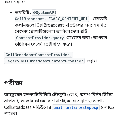
করতে হবে:
অথরিটি:
@SystemAPI
CellBroadcast.LEGACY_CONTENT_URI
। কোয়েরি
কলামগুলো CellBroadcast মডিউলের জন্য সমর্থিত
মেসেজ প্রোপার্টিগুলোর তালিকা দেয়। এটি
ContentProvider.query
মেথডের জন্য (আপনার
ডাটাবেস থেকে) ডেটা গ্রহণ করে।
CellBroadcastContentProvider,
LegacyCellBroadcastContentProvider
দেখুন।
পরীক্ষা
অ্যান্ড্রয়েড কম্প্যাটিবিলিটি টেস্ট স্যুট (CTS) অ্যাপ-নির্ভর সিস্টেম
এপিআই-গুলোর কার্যকারিতা যাচাই করে। এছাড়াও আপনি
CellBroadcast মডিউলের
unit tests/testappsp
চালাতে
পারেন।