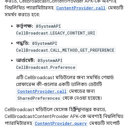
করতে, CellBroadcastContentProvider APK-কে অবশ্যই
নিম্নলিখিত প্যারামিটারসহ
ContentProvider.call
মেথডটি
সমর্থন করতে হবে:
কর্তৃপক্ষ:
@SystemAPI
CellBroadcast.LEGACY_CONTENT_URI
পদ্ধতি:
@SystemAPI
CellBroadcast.CALL_METHOD_GET_PREFERENCE
আর্গুমেন্ট:
@SystemAPI
CellBroadcast.Preference
এটি CellBroadcast মডিউলের জন্য সমর্থিত শেয়ার্ড
প্রেফারেন্স কী-গুলোর একটি তালিকা। ডেটাটি
ContentProvider.call
মেথডের জন্য
SharedPreferences
থেকে নেওয়া হয়েছে।
CellBroadcast মডিউলে মেসেজ হিস্ট্রি স্থানান্তর করতে,
CellBroadcastContentProvider APK-কে অবশ্যই নিম্নলিখিত
প্যারামিটারসহ
ContentProvider.query
মেথডটি সাপোর্ট