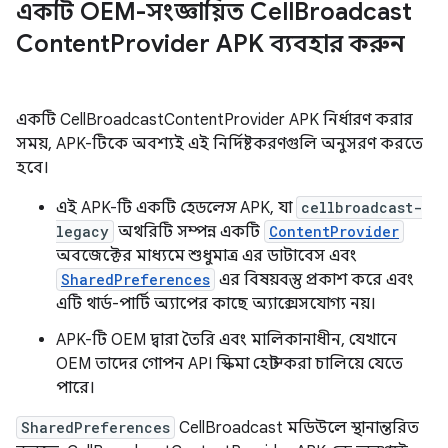
একটি OEM-সংজ্ঞায়িত Cell
Broadcast
Content
Provider APK ব্যবহার করুন
একটি CellBroadcastContentProvider APK নির্ধারণ করার
সময়, APK-টিকে অবশ্যই এই নির্দিষ্টকরণগুলি অনুসরণ করতে
হবে।
এই APK-টি একটি
হেডলেস
APK, যা
cellbroadcast-
legacy
অথরিটি সম্পন্ন একটি
ContentProvider
অবজেক্টের মাধ্যমে শুধুমাত্র এর ডাটাবেস এবং
SharedPreferences
এর বিষয়বস্তু প্রকাশ করে এবং
এটি থার্ড-পার্টি অ্যাপের কাছে অ্যাক্সেসযোগ্য নয়।
APK-টি OEM দ্বারা তৈরি এবং মালিকানাধীন, যেখানে
OEM তাদের গোপন API স্কিমা হোস্ট করা চালিয়ে যেতে
পারে।
SharedPreferences
CellBroadcast মডিউলে স্থানান্তরিত