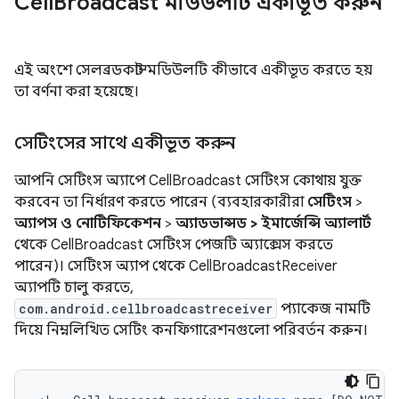
Cell
Broadcast মডিউলটি একীভূত করুন
এই অংশে সেলব্রডকাস্ট মডিউলটি কীভাবে একীভূত করতে হয়
তা বর্ণনা করা হয়েছে।
সেটিংসের সাথে একীভূত করুন
আপনি সেটিংস অ্যাপে CellBroadcast সেটিংস কোথায় যুক্ত
করবেন তা নির্ধারণ করতে পারেন (ব্যবহারকারীরা
সেটিংস
>
অ্যাপস ও নোটিফিকেশন
>
অ্যাডভান্সড > ইমার্জেন্সি অ্যালার্ট
থেকে CellBroadcast সেটিংস পেজটি অ্যাক্সেস করতে
পারেন)। সেটিংস অ্যাপ থেকে CellBroadcastReceiver
অ্যাপটি চালু করতে,
com.android.cellbroadcastreceiver
প্যাকেজ নামটি
দিয়ে নিম্নলিখিত সেটিং কনফিগারেশনগুলো পরিবর্তন করুন।