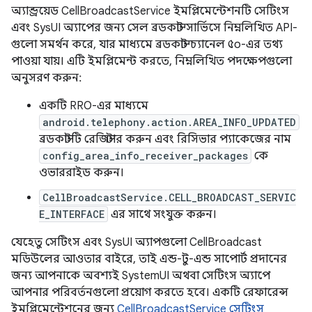
অ্যান্ড্রয়েড CellBroadcastService ইমপ্লিমেন্টেশনটি সেটিংস
এবং SysUI অ্যাপের জন্য সেল ব্রডকাস্ট সার্ভিসে নিম্নলিখিত API-
গুলো সমর্থন করে, যার মাধ্যমে ব্রডকাস্ট চ্যানেল ৫০-এর তথ্য
পাওয়া যায়। এটি ইমপ্লিমেন্ট করতে, নিম্নলিখিত পদক্ষেপগুলো
অনুসরণ করুন:
একটি RRO-এর মাধ্যমে
android.telephony.action.AREA_INFO_UPDATED
ব্রডকাস্টটি রেজিস্টার করুন এবং রিসিভার প্যাকেজের নাম
config_area_info_receiver_packages
কে
ওভাররাইড করুন।
CellBroadcastService.CELL_BROADCAST_SERVIC
E_INTERFACE
এর সাথে সংযুক্ত করুন।
যেহেতু সেটিংস এবং SysUI অ্যাপগুলো CellBroadcast
মডিউলের আওতার বাইরে, তাই এন্ড-টু-এন্ড সাপোর্ট প্রদানের
জন্য আপনাকে অবশ্যই SystemUI অথবা সেটিংস অ্যাপে
আপনার পরিবর্তনগুলো প্রয়োগ করতে হবে। একটি রেফারেন্স
ইমপ্লিমেন্টেশনের জন্য
CellBroadcastService সেটিংস