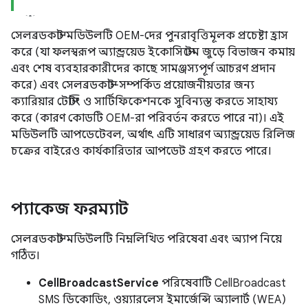
সেলব্রডকাস্ট মডিউলটি OEM-দের পুনরাবৃত্তিমূলক প্রচেষ্টা হ্রাস
করে (যা ফলস্বরূপ অ্যান্ড্রয়েড ইকোসিস্টেম জুড়ে বিভাজন কমায়
এবং শেষ ব্যবহারকারীদের কাছে সামঞ্জস্যপূর্ণ আচরণ প্রদান
করে) এবং সেলব্রডকাস্ট-সম্পর্কিত প্রয়োজনীয়তার জন্য
ক্যারিয়ার টেস্টিং ও সার্টিফিকেশনকে সুবিন্যস্ত করতে সাহায্য
করে (কারণ কোডটি OEM-রা পরিবর্তন করতে পারে না)। এই
মডিউলটি আপডেটেবল, অর্থাৎ এটি সাধারণ অ্যান্ড্রয়েড রিলিজ
চক্রের বাইরেও কার্যকারিতার আপডেট গ্রহণ করতে পারে।
প্যাকেজ ফরম্যাট
সেলব্রডকাস্ট মডিউলটি নিম্নলিখিত পরিষেবা এবং অ্যাপ নিয়ে
গঠিত।
CellBroadcastService
পরিষেবাটি CellBroadcast
SMS ডিকোডিং, ওয়্যারলেস ইমার্জেন্সি অ্যালার্ট (WEA)