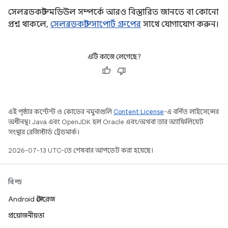
সেলব্রডকাস্ট মডিউল সম্পর্কে আরও বিস্তারিত জানতে বা কোনো
প্রশ্ন থাকলে,
সেলব্রডকাস্ট সাপোর্ট গ্রুপের
সাথে যোগাযোগ করুন।
এটি কাজে লেগেছে?
এই পৃষ্ঠার কন্টেন্ট ও কোডের নমুনাগুলি
Content License
-এ বর্ণিত লাইসেন্সের
অধীনস্থ। Java এবং OpenJDK হল Oracle এবং/অথবা তার অ্যাফিলিয়েট
সংস্থার রেজিস্টার্ড ট্রেডমার্ক।
2026-07-13 UTC-তে শেষবার আপডেট করা হয়েছে।
বিল্ড
Android স্টোরেজ
প্রয়োজনীয়তা