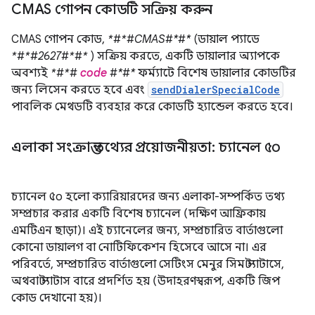
CMAS গোপন কোডটি সক্রিয় করুন
CMAS গোপন কোড,
*#*#CMAS#*#*
(ডায়াল প্যাডে
*#*#2627#*#*
) সক্রিয় করতে, একটি ডায়ালার অ্যাপকে
অবশ্যই
*#*#
code
#*#*
ফর্ম্যাটে বিশেষ ডায়ালার কোডটির
জন্য লিসেন করতে হবে এবং
sendDialerSpecialCode
পাবলিক মেথডটি ব্যবহার করে কোডটি হ্যান্ডেল করতে হবে।
এলাকা সংক্রান্ত তথ্যের প্রয়োজনীয়তা: চ্যানেল ৫০
চ্যানেল ৫০ হলো ক্যারিয়ারদের জন্য এলাকা-সম্পর্কিত তথ্য
সম্প্রচার করার একটি বিশেষ চ্যানেল (দক্ষিণ আফ্রিকায়
এমটিএন ছাড়া)। এই চ্যানেলের জন্য, সম্প্রচারিত বার্তাগুলো
কোনো ডায়ালগ বা নোটিফিকেশন হিসেবে আসে না। এর
পরিবর্তে, সম্প্রচারিত বার্তাগুলো সেটিংস মেনুর সিম স্ট্যাটাসে,
অথবা স্ট্যাটাস বারে প্রদর্শিত হয় (উদাহরণস্বরূপ, একটি জিপ
কোড দেখানো হয়)।