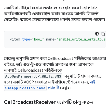
একটি রানটাইম রিসোর্স ওভারলে ব্যবহার করে নিম্নলিখিত
কনফিগারেশনটি ওভাররাইড করার মাধ্যমে আপনি ডিফল্ট
মেসেজিং অ্যাপে সেলব্রডকাস্ট বার্তা প্রদর্শন সক্ষম করতে পারেন।
<
item
type
=
"bool"
name
=
"enable_write_alerts_to_sms
যেহেতু অনুমতি প্রদান করা CellBroadcast মডিউলের আওতার
বাইরে, তাই এন্ড-টু-এন্ড সাপোর্ট প্রদানের জন্য আপনাকে
অবশ্যই CellBroadcast মডিউলকে
AppOpsManager.OP_WRITE_SMS
অনুমতিটি প্রদান করতে
হবে। একটি AOSP রেফারেন্স ইমপ্লিমেন্টেশনের জন্য,
এই
SmsApplication.java
প্যাচটি
দেখুন।
Cell
Broadcast
Receiver অ্যাপটি চালু করুন