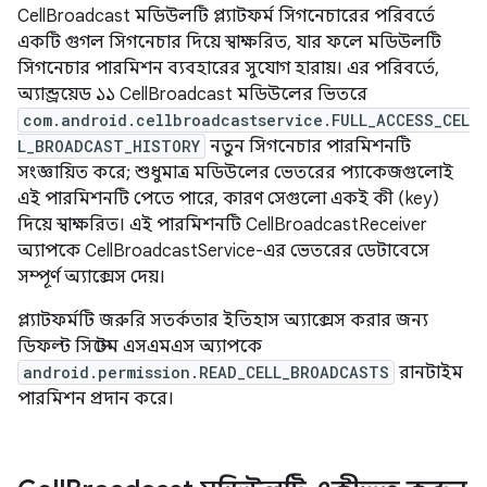
CellBroadcast মডিউলটি প্ল্যাটফর্ম সিগনেচারের পরিবর্তে
একটি গুগল সিগনেচার দিয়ে স্বাক্ষরিত, যার ফলে মডিউলটি
সিগনেচার পারমিশন ব্যবহারের সুযোগ হারায়। এর পরিবর্তে,
অ্যান্ড্রয়েড ১১ CellBroadcast মডিউলের ভিতরে
com.android.cellbroadcastservice.FULL_ACCESS_CEL
L_BROADCAST_HISTORY
নতুন সিগনেচার পারমিশনটি
সংজ্ঞায়িত করে; শুধুমাত্র মডিউলের ভেতরের প্যাকেজগুলোই
এই পারমিশনটি পেতে পারে, কারণ সেগুলো একই কী (key)
দিয়ে স্বাক্ষরিত। এই পারমিশনটি CellBroadcastReceiver
অ্যাপকে CellBroadcastService-এর ভেতরের ডেটাবেসে
সম্পূর্ণ অ্যাক্সেস দেয়।
প্ল্যাটফর্মটি জরুরি সতর্কতার ইতিহাস অ্যাক্সেস করার জন্য
ডিফল্ট সিস্টেম এসএমএস অ্যাপকে
android.permission.READ_CELL_BROADCASTS
রানটাইম
পারমিশন প্রদান করে।