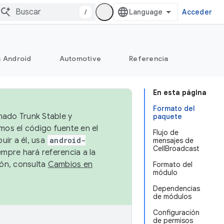
/
Acceder
s Android
Automotive
Referencia
En esta página
Formato del
mado Trunk Stable y
paquete
emos el código fuente en el
Flujo de
uir a él, usa
android-
mensajes de
CellBroadcast
empre hará referencia a la
ión, consulta
Cambios en
Formato del
módulo
Dependencias
de módulos
Configuración
de permisos