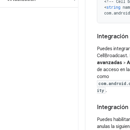
<
!
--
Cell
b
<
string
nam
com
.
android
Integración
Puedes integrar 
CellBroadcast. 
avanzadas
>
A
de acceso en la
como
com.android.
ity
.
Integración
Puedes habilita
anulas la sigui