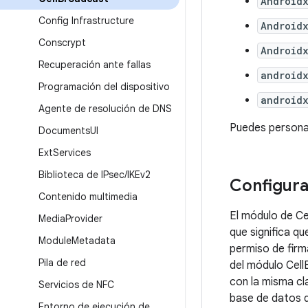
Android
Config Infrastructure
Android
Conscrypt
Android
Recuperación ante fallas
android
Programación del dispositivo
android
Agente de resolución de DNS
Puedes personal
Documents
UI
Ext
Services
Biblioteca de IPsec
/
IKEv2
Configura
Contenido multimedia
El módulo de Ce
Media
Provider
que significa qu
Module
Metadata
permiso de fir
Pila de red
del módulo Cell
con la misma cl
Servicios de NFC
base de datos 
Entorno de ejecución de