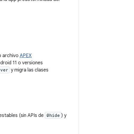
o archivo
APEX
ndroid 11 o versiones
iver
y migra las clases
estables (sin APIs de
@hide
) y