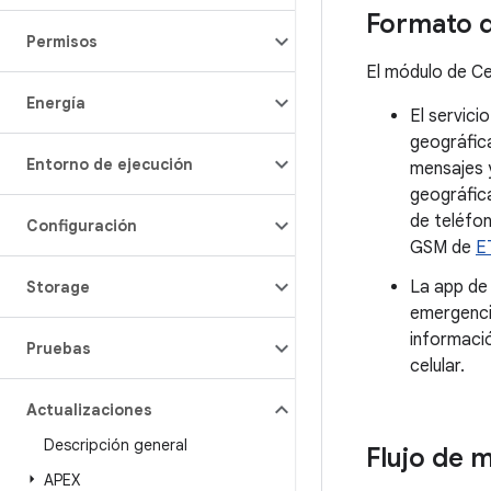
Formato d
Permisos
El módulo de Ce
Energía
El servici
geográfica
Entorno de ejecución
mensajes y
geográfica
de teléfon
Configuración
GSM de
E
La app d
Storage
emergencia
informació
Pruebas
celular.
Actualizaciones
Descripción general
Flujo de 
APEX