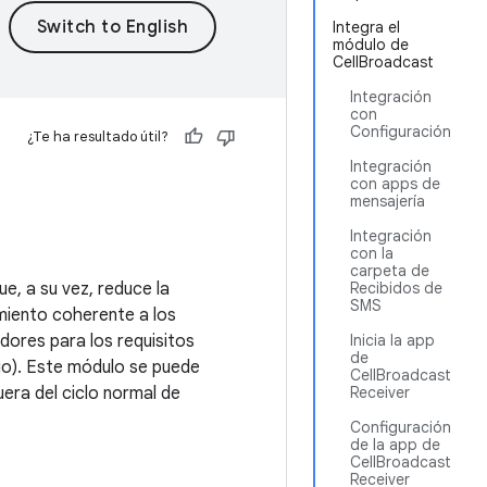
Integra el
módulo de
CellBroadcast
Integración
con
Configuración
¿Te ha resultado útil?
Integración
con apps de
mensajería
Integración
con la
carpeta de
e, a su vez, reduce la
Recibidos de
SMS
miento coherente a los
adores para los requisitos
Inicia la app
de
go). Este módulo se puede
CellBroadcast
uera del ciclo normal de
Receiver
Configuración
de la app de
CellBroadcast
Receiver