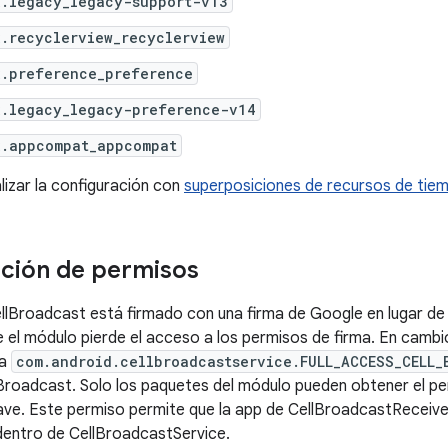
x.legacy_legacy-support-v13
x.recyclerview_recyclerview
x.preference_preference
x.legacy_legacy-preference-v14
x.appcompat_appcompat
izar la configuración con
superposiciones de recursos de tie
ción de permisos
llBroadcast está firmado con una firma de Google en lugar de 
e el módulo pierde el acceso a los permisos de firma. En cambio
ma
com.android.cellbroadcastservice.FULL_ACCESS_CELL
Broadcast. Solo los paquetes del módulo pueden obtener el pe
ave. Este permiso permite que la app de CellBroadcastReceiv
dentro de CellBroadcastService.