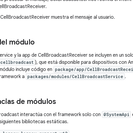
ellBroadcastReceiver.
 CellBroadcastReceiver muestra el mensaje al usuario.
del módulo
rvice y la app de CellBroadcastReceiver se incluyen en un sol
.cellbroadcast
), que está disponible para dispositivos con A
 módulo incluye código en
package/app/CellBroadcastRece
 framework a
packages/modules/CellBroadcastService
.
cias de módulos
Broadcast interactúa con el framework solo con
@SystemApi
siguientes bibliotecas estáticas.