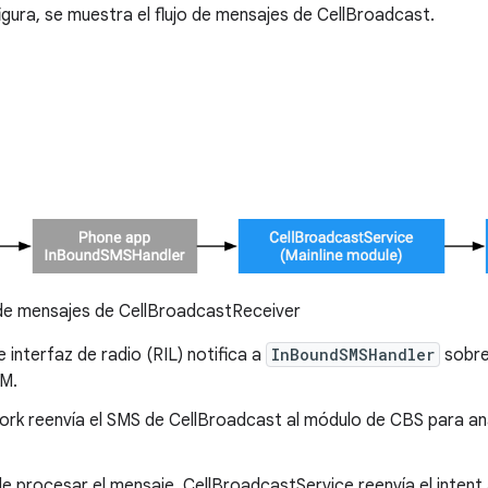
figura, se muestra el flujo de mensajes de CellBroadcast.
de mensajes de CellBroadcastReceiver
 interfaz de radio (RIL) notifica a
InBoundSMSHandler
sobre
M.
ork reenvía el SMS de CellBroadcast al módulo de CBS para ana
 procesar el mensaje, CellBroadcastService reenvía el intent