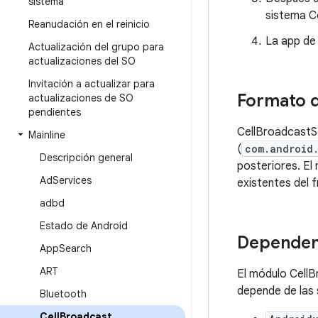
sistema
sistema C
Reanudación en el reinicio
La app de
Actualización del grupo para
actualizaciones del SO
Invitación a actualizar para
Formato 
actualizaciones de SO
pendientes
CellBroadcastSe
Mainline
(
com.android
Descripción general
posteriores. El
Ad
Services
existentes del
adbd
Estado de Android
Dependen
App
Search
ART
El módulo Cell
depende de las 
Bluetooth
Cell
Broadcast