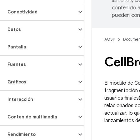
contenido a
Conectividad
pueden cont
Datos
AOSP
Documen
Pantalla
Cell
Br
Fuentes
Gráficos
El módulo de Ce
fragmentación 
usuarios finales
Interacción
relacionados co
actualizar, lo q
Contenido multimedia
lanzamientos de
Rendimiento