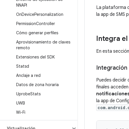
NNAPI
La plataforma 
la app de SMS p
On
Device
Personalization
Permission
Controller
Cómo generar perfiles
Integra e
Aprovisionamiento de claves
remoto
En esta sección
Extensiones del SDK
Statsd
Integración
Anclaje a red
Puedes decidir 
Datos de zona horaria
finales acceden
notificacione
Uprobe
Stats
la app de Confi
UWB
com.android.
Wi-Fi
Virtualización