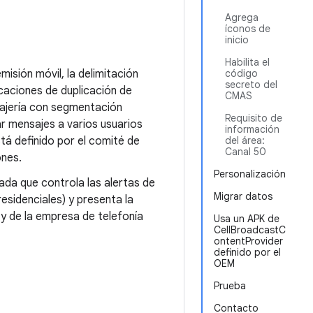
Agrega
íconos de
inicio
Habilita el
isión móvil, la delimitación
código
secreto del
icaciones de duplicación de
CMAS
sajería con segmentación
Requisito de
ar mensajes a varios usuarios
información
stá definido por el comité de
del área:
Canal 50
ones.
Personalización
da que controla las alertas de
Migrar datos
sidenciales) y presenta la
 y de la empresa de telefonía
Usa un APK de
CellBroadcastC
ontentProvider
definido por el
OEM
Prueba
Contacto