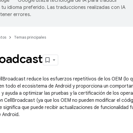
Google utiliza tecnología de IA para traducir
 tu idioma preferido. Las traducciones realizadas con IA
ener errores.
tos
Temas principales
oadcast
llBroadcast reduce los esfuerzos repetitivos de los OEM (lo qu
en todo el ecosistema de Android y proporciona un comporta
) y ayuda a optimizar las pruebas y la certificación de los oper
n CellBroadcast (ya que los OEM no pueden modificar el códi
ue significa que puede recibir actualizaciones de funcionalidad f
 Android.