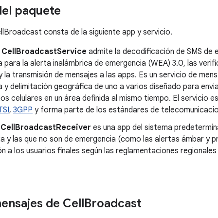
el paquete
llBroadcast consta de la siguiente app y servicio.
o
CellBroadcastService
admite la decodificación de SMS de em
 para la alerta inalámbrica de emergencia (WEA) 3.0, las verif
 la transmisión de mensajes a las apps. Es un servicio de men
 y delimitación geográfica de uno a varios diseñado para envi
os celulares en un área definida al mismo tiempo. El servicio e
TSI
,
3GPP
y forma parte de los estándares de telecomunicaci
e
CellBroadcastReceiver
es una app del sistema predetermina
 y las que no son de emergencia (como las alertas ámbar y pre
n a los usuarios finales según las reglamentaciones regionales
mensajes de Cell
Broadcast