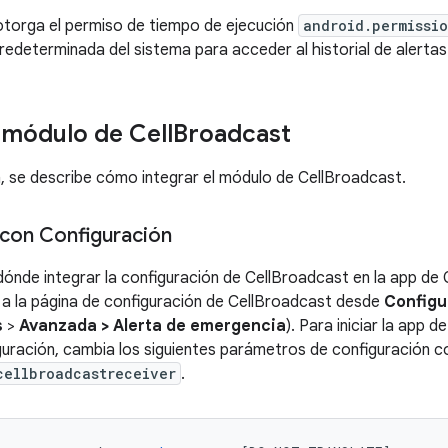
otorga el permiso de tiempo de ejecución
android.permissi
redeterminada del sistema para acceder al historial de alerta
l módulo de Cell
Broadcast
, se describe cómo integrar el módulo de CellBroadcast.
 con Configuración
dónde integrar la configuración de CellBroadcast en la app de 
 a la página de configuración de CellBroadcast desde
Configu
s
>
Avanzada > Alerta de emergencia
). Para iniciar la app
guración, cambia los siguientes parámetros de configuración 
cellbroadcastreceiver
.