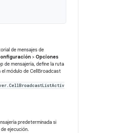
storial de mensajes de
onfiguración
>
Opciones
pp de mensajería, define la ruta
a el módulo de CellBroadcast
ver.CellBroadcastListActiv
ensajería predeterminada si
 de ejecución.