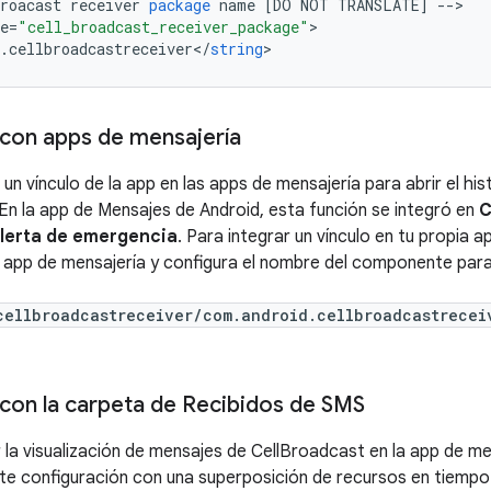
roacast
receiver
package
name
[
DO
NOT
TRANSLATE
]
--
>

e
=
"cell_broadcast_receiver_package"
.
cellbroadcastreceiver
<
/
string
 con apps de mensajería
un vínculo de la app en las apps de mensajería para abrir el hi
En la app de Mensajes de Android, esta función se integró en
C
lerta de emergencia
. Para integrar un vínculo en tu propia a
 app de mensajería y configura el nombre del componente par
cellbroadcastreceiver/com.android.cellbroadcastrecei
 con la carpeta de Recibidos de SMS
r la visualización de mensajes de CellBroadcast en la app de m
ente configuración con una superposición de recursos en tiempo