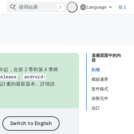
/
登入
這個頁面中的內
容
，在第 2 季和第 4 季將
動機
release
。
android-
模組邊界
始碼計畫的最新版本。詳情請
套件格式
依附元件
自訂