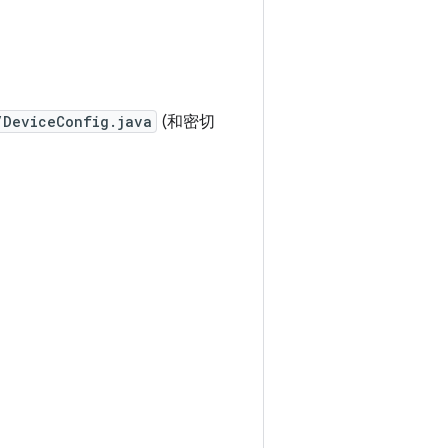
/DeviceConfig.java
(和密切