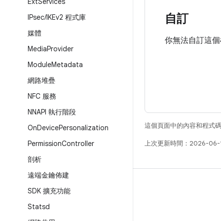
Ext
Services
自訂
IPsec
/
IKEv2 程式庫
媒體
你無法自訂這個
Media
Provider
Module
Metadata
網路堆疊
NFC 服務
NNAPI 執行階段
這個頁面中的內容和程式
On
Device
Personalization
Permission
Controller
上次更新時間：2026-06-
剖析
遠端金鑰佈建
版本
SDK 擴充功能
Android 程式庫
Statsd
相關規定