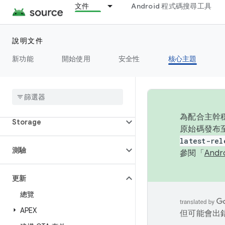
文件
Android 程式碼搜尋工具
權限
電源
說明文件
新功能
開始使用
安全性
核心主題
執行階段
設定
為配合主幹穩
Storage
原始碼發布至
latest-rel
測驗
參閱「
And
更新
總覽
APEX
但可能會出