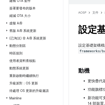
建構 OTA 套件
簽署要發布的版本
AOSP
文件
縮減 OTA 大小
虛擬 A
/
B
設定
舊版 A
/
B 系統更新
(已淘汰) 非 A
/
B 系統更新
設定基礎架構模
動態分割區
frameworks/b
時區規則
使用者資料查核點
動態系統更新
動機
重新啟動時繼續執行
更快疊代基
升級派對：OS 更新
功能旗標
待處理 OS 更新的升級邀請
新功能可支
Mainline
14 部裝置