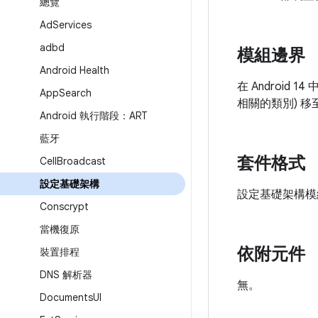
總覽
Ad
Services
adbd
模組邊界
Android Health
在 Android 1
App
Search
相關的類別) 
Android 執行階段：ART
藍牙
套件格式
Cell
Broadcast
設定基礎架構
設定基礎架構
Conscrypt
當機復原
依附元件
裝置排程
DNS 解析器
無。
Documents
UI