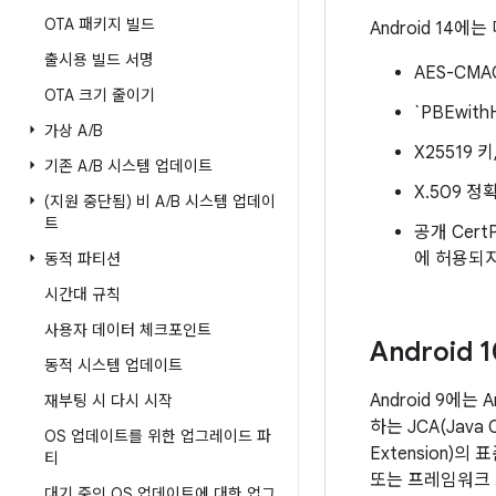
OTA 패키지 빌드
Android 14
출시용 빌드 서명
AES-CM
OTA 크기 줄이기
`PBEwi
가상 A
/
B
X25519
기존 A
/
B 시스템 업데이트
X.509 
(지원 중단됨) 비 A
/
B 시스템 업데이
트
공개 Cert
에 허용되
동적 파티션
시간대 규칙
사용자 데이터 체크포인트
Android
동적 시스템 업데이트
Android 9에는 
재부팅 시 다시 시작
하는 JCA(Java C
OS 업데이트를 위한 업그레이드 파
Extension
티
또는 프레임워크 코
대기 중인 OS 업데이트에 대한 업그