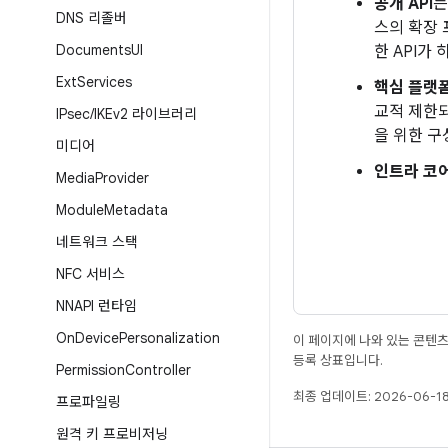
공개 API
DNS 리졸버
스의 확장 
Documents
UI
한 API가
Ext
Services
핵심 플랫폼
교적 제한되
IPsec
/
IKEv2 라이브러리
을 위한 
미디어
인트라 코어
Media
Provider
Module
Metadata
네트워크 스택
NFC 서비스
NNAPI 런타임
On
Device
Personalization
이 페이지에 나와 있는 콘텐
등록 상표입니다.
Permission
Controller
최종 업데이트: 2026-06-18
프로파일링
원격 키 프로비저닝