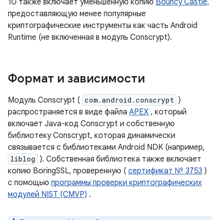
10 также включает уменьшенную копию
Bouncy Castle,
предоставляющую менее популярные
криптографические инструменты как часть Android
Runtime (не включенная в модуль Conscrypt).
Формат и зависимости
Модуль Conscrypt (
com.android.conscrypt
)
распространяется в виде файла
APEX
, который
включает Java-код Conscrypt и собственную
библиотеку Conscrypt, которая динамически
связывается с библиотеками Android NDK (например,
liblog
). Собственная библиотека также включает
копию BoringSSL, проверенную (
сертификат № 3753
)
с помощью
программы проверки криптографических
модулей NIST (CMVP)
.