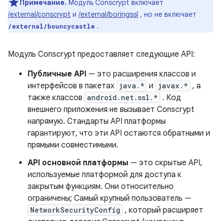
Примечание.
Модуль Conscrypt включает
/external/conscrypt
и
/external/boringssl
, но не включает
.
/external/bouncycastle
Модуль Conscrypt предоставляет следующие API:
Публичные API
— это расширения классов и
интерфейсов в пакетах
java.*
и
javax.*
, а
также классов
android.net.ssl.*
. Код
внешнего приложения не вызывает Conscrypt
напрямую. Стандарты API платформы
гарантируют, что эти API остаются обратными и
прямыми совместимыми.
API основной платформы
— это скрытые API,
используемые платформой для доступа к
закрытым функциям. Они относительно
ограничены; Самый крупный пользователь —
NetworkSecurityConfig
, который расширяет