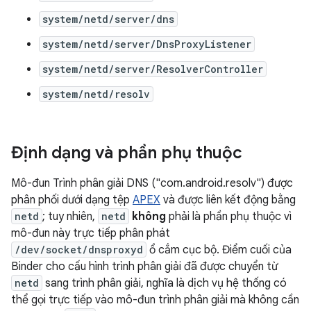
system/netd/server/dns
system/netd/server/DnsProxyListener
system/netd/server/ResolverController
system/netd/resolv
Định dạng và phần phụ thuộc
Mô-đun Trình phân giải DNS ("com.android.resolv") được
phân phối dưới dạng tệp
APEX
và được liên kết động bằng
netd
; tuy nhiên,
netd
không
phải là phần phụ thuộc vì
mô-đun này trực tiếp phân phát
/dev/socket/dnsproxyd
ổ cắm cục bộ. Điểm cuối của
Binder cho cấu hình trình phân giải đã được chuyển từ
netd
sang trình phân giải, nghĩa là dịch vụ hệ thống có
thể gọi trực tiếp vào mô-đun trình phân giải mà không cần