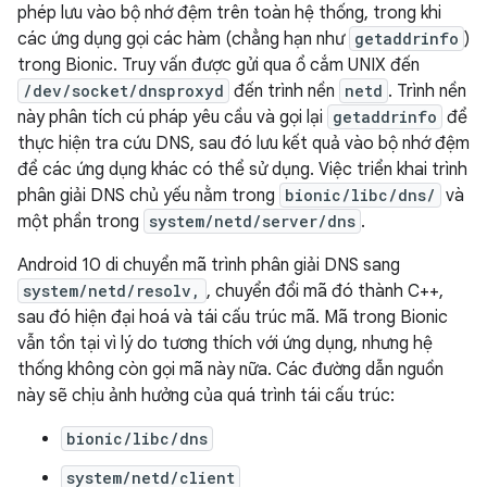
phép lưu vào bộ nhớ đệm trên toàn hệ thống, trong khi
các ứng dụng gọi các hàm (chẳng hạn như
getaddrinfo
)
trong Bionic. Truy vấn được gửi qua ổ cắm UNIX đến
/dev/socket/dnsproxyd
đến trình nền
netd
. Trình nền
này phân tích cú pháp yêu cầu và gọi lại
getaddrinfo
để
thực hiện tra cứu DNS, sau đó lưu kết quả vào bộ nhớ đệm
để các ứng dụng khác có thể sử dụng. Việc triển khai trình
phân giải DNS chủ yếu nằm trong
bionic/libc/dns/
và
một phần trong
system/netd/server/dns
.
Android 10 di chuyển mã trình phân giải DNS sang
system/netd/resolv,
, chuyển đổi mã đó thành C++,
sau đó hiện đại hoá và tái cấu trúc mã. Mã trong Bionic
vẫn tồn tại vì lý do tương thích với ứng dụng, nhưng hệ
thống không còn gọi mã này nữa. Các đường dẫn nguồn
này sẽ chịu ảnh hưởng của quá trình tái cấu trúc:
bionic/libc/dns
system/netd/client