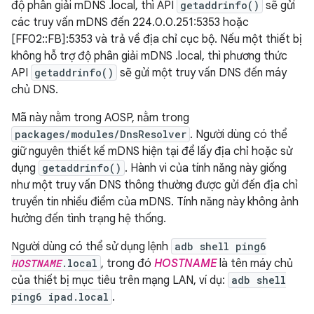
độ phân giải mDNS .local, thì API
getaddrinfo()
sẽ gửi
các truy vấn mDNS đến 224.0.0.251:5353 hoặc
[FF02::FB]:5353 và trả về địa chỉ cục bộ. Nếu một thiết bị
không hỗ trợ độ phân giải mDNS .local, thì phương thức
API
getaddrinfo()
sẽ gửi một truy vấn DNS đến máy
chủ DNS.
Mã này nằm trong AOSP, nằm trong
packages/modules/DnsResolver
. Người dùng có thể
giữ nguyên thiết kế mDNS hiện tại để lấy địa chỉ hoặc sử
dụng
getaddrinfo()
. Hành vi của tính năng này giống
như một truy vấn DNS thông thường được gửi đến địa chỉ
truyền tin nhiều điểm của mDNS. Tính năng này không ảnh
hưởng đến tình trạng hệ thống.
Người dùng có thể sử dụng lệnh
adb shell ping6
HOSTNAME
.local
, trong đó
HOSTNAME
là tên máy chủ
của thiết bị mục tiêu trên mạng LAN, ví dụ:
adb shell
ping6 ipad.local
.