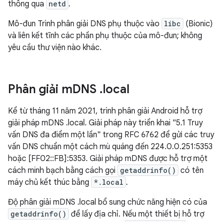
thông qua
netd
.
Mô-đun Trình phân giải DNS phụ thuộc vào
libc
(Bionic)
và liên kết tĩnh các phần phụ thuộc của mô-đun; không
yêu cầu thư viện nào khác.
Phân giải m
DNS
.
local
Kể từ tháng 11 năm 2021, trình phân giải Android hỗ trợ
giải pháp mDNS .local. Giải pháp này triển khai "5.1 Truy
vấn DNS đa điểm một lần" trong RFC 6762 để gửi các truy
vấn DNS chuẩn một cách mù quáng đến 224.0.0.251:5353
hoặc [FF02::FB]:5353. Giải pháp mDNS được hỗ trợ một
cách minh bạch bằng cách gọi
getaddrinfo()
có tên
máy chủ kết thúc bằng
*.local
.
Độ phân giải mDNS .local bổ sung chức năng hiện có của
getaddrinfo()
để lấy địa chỉ. Nếu một thiết bị hỗ trợ