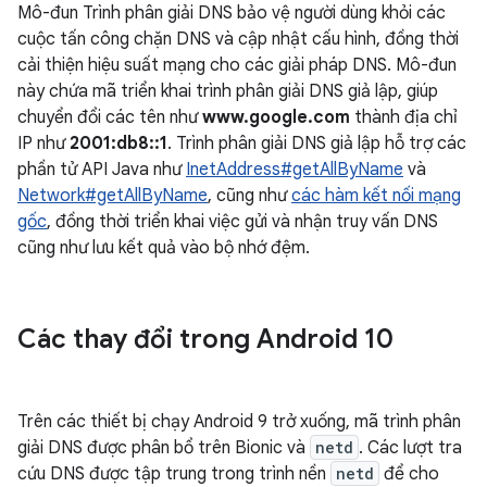
Mô-đun Trình phân giải DNS bảo vệ người dùng khỏi các
cuộc tấn công chặn DNS và cập nhật cấu hình, đồng thời
cải thiện hiệu suất mạng cho các giải pháp DNS. Mô-đun
này chứa mã triển khai trình phân giải DNS giả lập, giúp
chuyển đổi các tên như
www.google.com
thành địa chỉ
IP như
2001:db8::1
. Trình phân giải DNS giả lập hỗ trợ các
phần tử API Java như
InetAddress#getAllByName
và
Network#getAllByName
, cũng như
các hàm kết nối mạng
gốc
, đồng thời triển khai việc gửi và nhận truy vấn DNS
cũng như lưu kết quả vào bộ nhớ đệm.
Các thay đổi trong Android 10
Trên các thiết bị chạy Android 9 trở xuống, mã trình phân
giải DNS được phân bổ trên Bionic và
netd
. Các lượt tra
cứu DNS được tập trung trong trình nền
netd
để cho