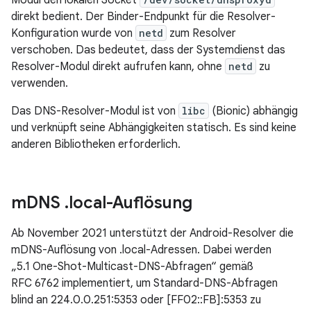
Modul den lokalen Socket
direkt bedient. Der Binder-Endpunkt für die Resolver-
Konfiguration wurde von
netd
zum Resolver
verschoben. Das bedeutet, dass der Systemdienst das
Resolver-Modul direkt aufrufen kann, ohne
netd
zu
verwenden.
Das DNS-Resolver-Modul ist von
libc
(Bionic) abhängig
und verknüpft seine Abhängigkeiten statisch. Es sind keine
anderen Bibliotheken erforderlich.
m
DNS
.
local-Auflösung
Ab November 2021 unterstützt der Android-Resolver die
mDNS-Auflösung von .local-Adressen. Dabei werden
„5.1 One-Shot-Multicast-DNS-Abfragen“ gemäß
RFC 6762 implementiert, um Standard-DNS-Abfragen
blind an 224.0.0.251:5353 oder [FF02::FB]:5353 zu