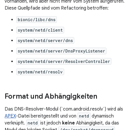
vorhanden, wird aber nicht mehr vom System aufgerufen.
Diese Quellpfade sind vom Refactoring betroffen:
bionic/libc/dns
system/netd/client
system/netd/server/dns
system/netd/server/DnsProxyListener
system/netd/server/ResolverController
system/netd/resolv
Format und Abhängigkeiten
Das DNS-Resolver-Modul (`com.android.resolv`) wird als
APEX
-Datei bereitgestellt und von
netd
dynamisch
verknüpft.
netd
ist jedoch
keine
Abhängigkeit, da das
/dev/socket/dnsproxyd