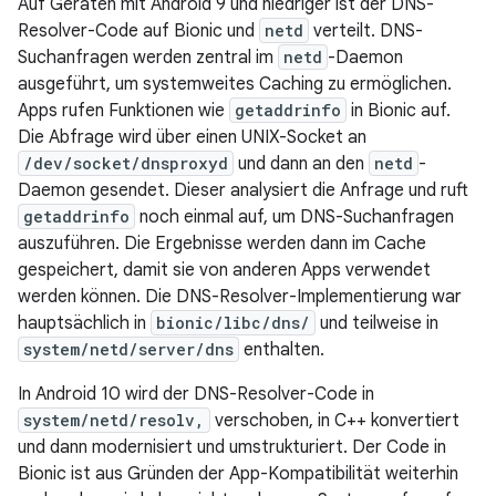
Auf Geräten mit Android 9 und niedriger ist der DNS-
Resolver-Code auf Bionic und
netd
verteilt. DNS-
Suchanfragen werden zentral im
netd
-Daemon
ausgeführt, um systemweites Caching zu ermöglichen.
Apps rufen Funktionen wie
getaddrinfo
in Bionic auf.
Die Abfrage wird über einen UNIX-Socket an
/dev/socket/dnsproxyd
und dann an den
netd
-
Daemon gesendet. Dieser analysiert die Anfrage und ruft
getaddrinfo
noch einmal auf, um DNS-Suchanfragen
auszuführen. Die Ergebnisse werden dann im Cache
gespeichert, damit sie von anderen Apps verwendet
werden können. Die DNS-Resolver-Implementierung war
hauptsächlich in
bionic/libc/dns/
und teilweise in
system/netd/server/dns
enthalten.
In Android 10 wird der DNS-Resolver-Code in
system/netd/resolv,
verschoben, in C++ konvertiert
und dann modernisiert und umstrukturiert. Der Code in
Bionic ist aus Gründen der App-Kompatibilität weiterhin