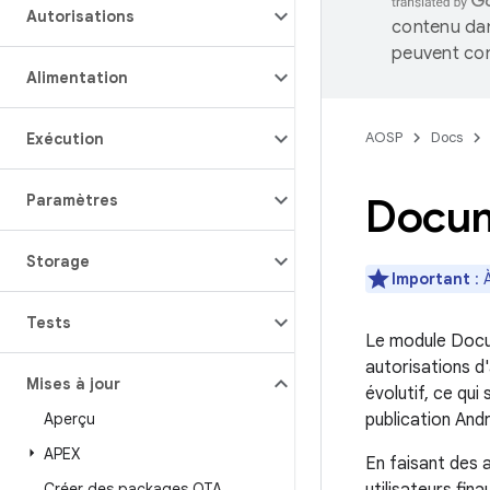
Autorisations
contenu dan
peuvent con
Alimentation
AOSP
Docs
Exécution
Docu
Paramètres
Storage
Important
: 
Tests
Le module Docum
autorisations d
Mises à jour
évolutif, ce qui
Aperçu
publication And
APEX
En faisant des a
Créer des packages OTA