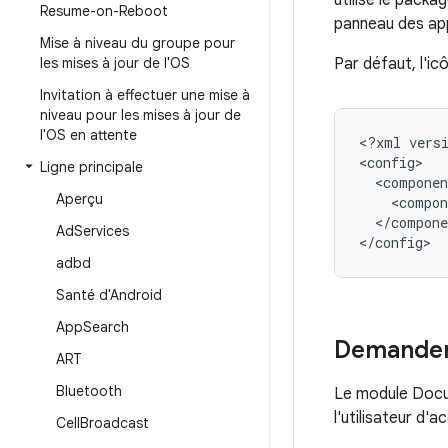
utilise le packa
Resume-on-Reboot
panneau des app
Mise à niveau du groupe pour
les mises à jour de l'OS
Par défaut, l'ic
Invitation à effectuer une mise à
niveau pour les mises à jour de
l'OS en attente
<
?
xml
vers
<
config
Ligne principale
<
componen
Aperçu
<
compon
<
/
compone
Ad
Services
<
/
config
adbd
Santé d'Android
App
Search
Demander 
ART
Bluetooth
Le module Docu
l'utilisateur d'
Cell
Broadcast