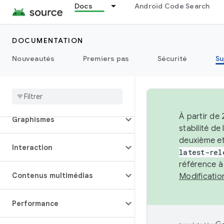
Docs
Android Code Search
Connectivité
Données
DOCUMENTATION
Nouveautés
Premiers pas
Sécurité
Su
Écran
Polices
À partir de
Graphismes
stabilité d
deuxième et
Interaction
latest-rel
référence à
Contenus multimédias
Modificati
Performance