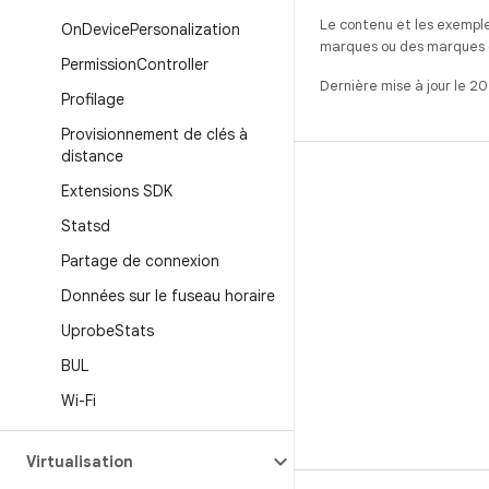
Le contenu et les exemple
On
Device
Personalization
marques ou des marques dé
Permission
Controller
Dernière mise à jour le 2
Profilage
Provisionnement de clés à
distance
CRÉER
Extensions SDK
Référentiel Android
Statsd
Exigences
Partage de connexion
Téléchargement
Données sur le fuseau horaire
Prévisualiser les binaires
Uprobe
Stats
Images d'usine
BUL
Fichiers binaires de pilote
Wi-Fi
Virtualisation