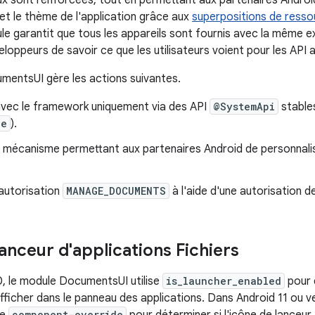
naux sont renforcées, tout en permettant aux partenaires Androi
 et le thème de l'application grâce aux
superpositions de resso
e garantit que tous les appareils sont fournis avec la même 
loppeurs de savoir ce que les utilisateurs voient pour les API 
entsUI gère les actions suivantes.
 avec le framework uniquement via des API
@SystemApi
stables
de
).
mécanisme permettant aux partenaires Android de personnalise
'autorisation
MANAGE_DOCUMENTS
à l'aide d'une autorisation d
anceur d'applications Fichiers
, le module DocumentsUI utilise
is_launcher_enabled
pour d
afficher dans le panneau des applications. Dans Android 11 ou ve
component-override