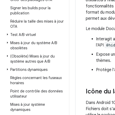
utilisateurs fi
fonctionnalités
Signer les builds pour la
format du modul
publication
permet aux déve
Réduire la taille des mises à jour
OTA
Le module Docum
Test A
/
B virtuel
Interagit
Mises à jour du système A
/
B
l'API
@hi
obsolètes
Expose un 
(Obsolète) Mises à jour du
thèmes.
système autres que A
/
B
Partitions dynamiques
Protège l
Règles concernant les fuseaux
horaires
Icône du l
Point de contrôle des données
utilisateur
Dans Android 10
Mises à jour système
Fichiers doit s'
dynamiques