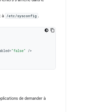
Fichiers s'affiche dans le
t à
/etc/sysconfig
.
abled
=
"false"
/
pplications de demander à