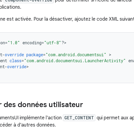
ge
pour déterminer si l'icône de lanceur 
lications.
ône est activée. Pour la désactiver, ajoutez le code XML suivan
ion
=
"1.0"
encoding
=
"utf-8"
?
>

t
-
override
package
=
"com.android.documentsui"
ent
class
=
"com.android.documentsui.LauncherActivity"
en
nt
-
override
>

des données utilisateur
mentsUI implémente l'action
GET_CONTENT
qui permet aux a
accéder à d'autres données.