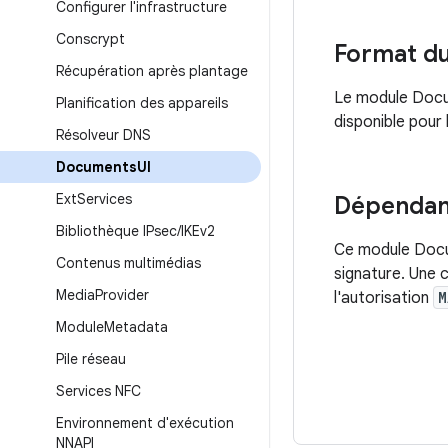
Configurer l'infrastructure
Conscrypt
Format d
Récupération après plantage
Le module Docu
Planification des appareils
disponible pour 
Résolveur DNS
Documents
UI
Ext
Services
Dépendan
Bibliothèque IPsec
/
IKEv2
Ce module Docu
Contenus multimédias
signature. Une c
Media
Provider
l'autorisation
M
Module
Metadata
Pile réseau
Services NFC
Environnement d'exécution
NNAPI