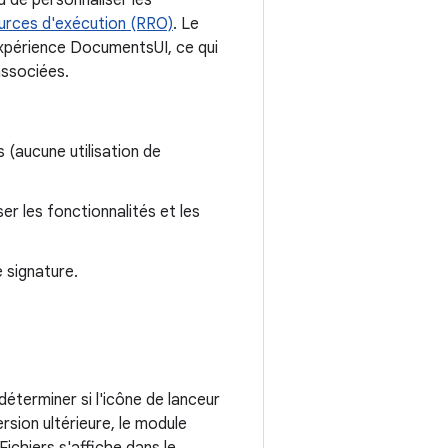
d de personnaliser les
urces d'exécution (RRO)
. Le
expérience DocumentsUI, ce qui
associées.
 (aucune utilisation de
r les fonctionnalités et les
e signature.
éterminer si l'icône de lanceur
rsion ultérieure, le module