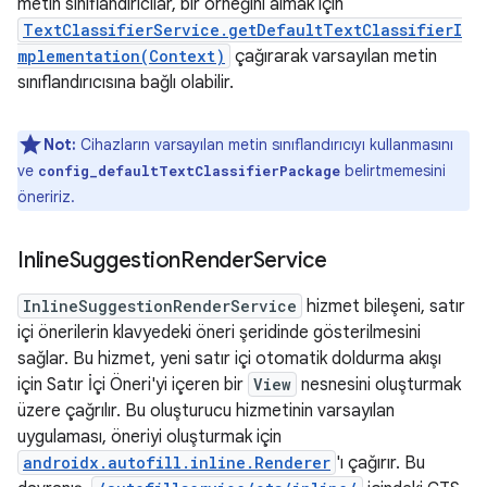
metin sınıflandırıcılar, bir örneğini almak için
TextClassifierService.getDefaultTextClassifierI
mplementation(Context)
çağırarak varsayılan metin
sınıflandırıcısına bağlı olabilir.
Not:
Cihazların varsayılan metin sınıflandırıcıyı kullanmasını
ve
belirtmemesini
config_defaultTextClassifierPackage
öneririz.
Inline
Suggestion
Render
Service
InlineSuggestionRenderService
hizmet bileşeni, satır
içi önerilerin klavyedeki öneri şeridinde gösterilmesini
sağlar. Bu hizmet, yeni satır içi otomatik doldurma akışı
için Satır İçi Öneri'yi içeren bir
View
nesnesini oluşturmak
üzere çağrılır. Bu oluşturucu hizmetinin varsayılan
uygulaması, öneriyi oluşturmak için
androidx.autofill.inline.Renderer
'ı çağırır. Bu