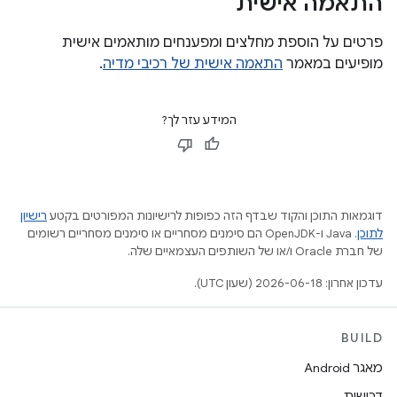
התאמה אישית
פרטים על הוספת מחלצים ומפענחים מותאמים אישית
מופיעים במאמר
התאמה אישית של רכיבי מדיה
.
המידע עזר לך?
דוגמאות התוכן והקוד שבדף הזה כפופות לרישיונות המפורטים בקטע
רישיון
לתוכן
.‏ Java ו-OpenJDK הם סימנים מסחריים או סימנים מסחריים רשומים
של חברת Oracle ו/או של השותפים העצמאיים שלה.
עדכון אחרון: 2026-06-18 (שעון UTC).
BUILD
מאגר Android
דרישות