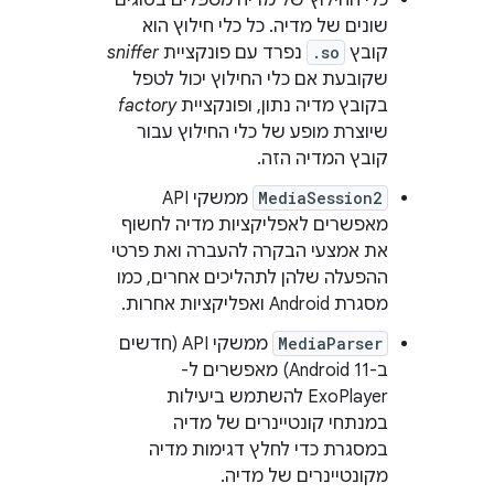
כלי החילוץ של מדיה מטפלים בסוגים
שונים של מדיה. כל כלי חילוץ הוא
קובץ
.so
נפרד עם פונקציית
sniffer
שקובעת אם כלי החילוץ יכול לטפל
בקובץ מדיה נתון, ופונקציית
factory
שיוצרת מופע של כלי החילוץ עבור
קובץ המדיה הזה.
MediaSession2
ממשקי API
מאפשרים לאפליקציות מדיה לחשוף
את אמצעי הבקרה להעברה ואת פרטי
ההפעלה שלהן לתהליכים אחרים, כמו
מסגרת Android ואפליקציות אחרות.
MediaParser
ממשקי API (חדשים
ב-Android 11) מאפשרים ל-
ExoPlayer להשתמש ביעילות
במנתחי קונטיינרים של מדיה
במסגרת כדי לחלץ דגימות מדיה
מקונטיינרים של מדיה.