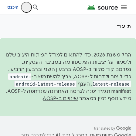
היכנס
תיעוד
החל משנת 2026, כדי להתאים למודל הפיתוח היציב שלנו
ולשמור על יציבות הפלטפורמה בסביבה העסקית,
נפרסם קוד מקור ב-AOSP ברבעון השני וברבעון הרביעי.
כדי ליצור ולתרום ל-AOSP, צריך להשתמש ב-
android-
latest-release
. הענף
android-latest-release
manifest תמיד יפנה לגרסה האחרונה שנדחפה ל-AOSP.
מידע נוסף זמין במאמר
שינויים ב-AOSP
.
‫Google משתמשת בטכנולוגיית AI כדי לתרגם תוכן