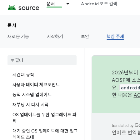
문서
Android 코드 검색
출시용 빌드 서명
OTA 크기 줄이기
문서
가상 A/B
새로운 기능
시작하기
보안
핵심 주제
기존 A/B 시스템 업데이트
(지원 중단됨) 비 A
/
B 시스템 업데이
트
동적 파티션
2026년부터
시간대 규칙
AOSP에 소
사용자 데이터 체크포인트
요.
androi
동적 시스템 업데이트
한 내용은
A
재부팅 시 다시 시작
OS 업데이트를 위한 업그레이드 파
티
대기 중인 OS 업데이트에 대한 업그
언어로 번역합
레이드 초대