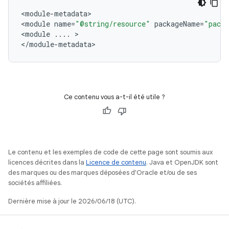
<
module
-
metadata
>

<
module
name
=
"@string/resource"
packageName
=
"pack
<
module
...
.
>

<
/
module
-
metadata
Ce contenu vous a-t-il été utile ?
Le contenu et les exemples de code de cette page sont soumis aux
licences décrites dans la
Licence de contenu
. Java et OpenJDK sont
des marques ou des marques déposées d'Oracle et/ou de ses
sociétés affiliées.
Dernière mise à jour le 2026/06/18 (UTC).