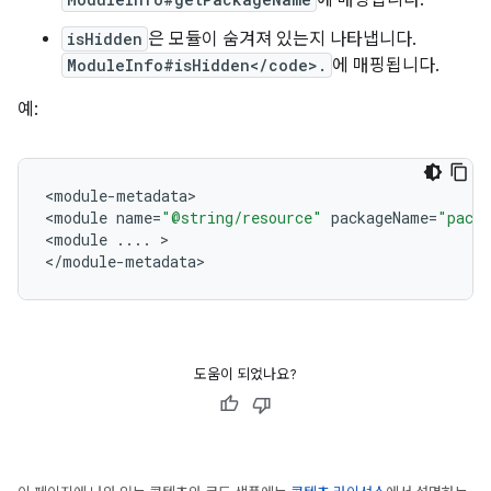
에 매핑됩니다.
isHidden
은 모듈이 숨겨져 있는지 나타냅니다.
ModuleInfo#isHidden</code>.
에 매핑됩니다.
예:
<
module
-
metadata
>

<
module
name
=
"@string/resource"
packageName
=
"pack
<
module
...
.
>

<
/
module
-
metadata
도움이 되었나요?