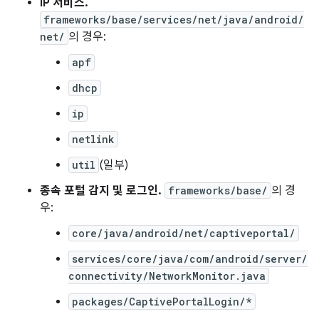
IP 서비스.
frameworks/base/services/net/java/android/
net/
의 경우:
apf
dhcp
ip
netlink
util
(일부)
종속 포털 감지 및 로그인.
frameworks/base/
의 경
우:
core/java/android/net/captiveportal/
services/core/java/com/android/server/
connectivity/NetworkMonitor.java
packages/CaptivePortalLogin/*