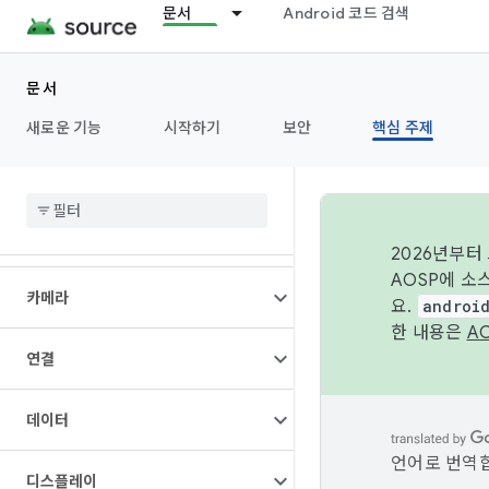
문서
Android 코드 검색
문서
개요
새로운 기능
시작하기
보안
핵심 주제
아키텍처
오디오
2026년부터
AOSP에 소
카메라
요.
androi
한 내용은
A
연결
데이터
언어로 번역합
디스플레이