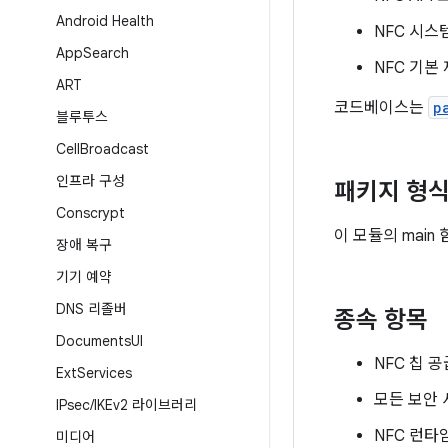
Android Health
NFC 시스템 
App
Search
NFC 기본 
ART
코드베이스는
p
블루투스
Cell
Broadcast
인프라 구성
패키지 형
Conscrypt
이 모듈의 main
장애 복구
기기 예약
DNS 리졸버
종속 항목
Documents
UI
NFC 칩 
Ext
Services
모든 보안 
IPsec
/
IKEv2 라이브러리
NFC 런타
미디어