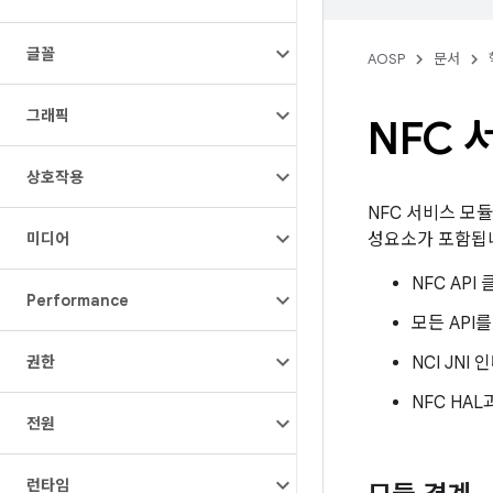
글꼴
AOSP
문서
그래픽
NFC 
상호작용
NFC 서비스 모듈
미디어
성요소가 포함됩
NFC API
Performance
모든 API
권한
NCI JNI
NFC HA
전원
런타임