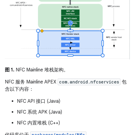
图 1.
NFC Mainline 堆栈架构。
NFC 服务 Mainline APEX
com.android.nfcservices
包
含以下内容：
NFC API 接口 (Java)
NFC 系统 APK (Java)
NFC 内置堆栈 (C++)
packages/modules/Nfc