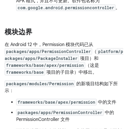
APK 格式，并且不可更新。软件包名称为
com.google.android.permissioncontroller
。
模块边界
在 Android 12 中，Permission 模块代码已从
packages/apps/PermissionController
（
platform/p
ackages/apps/PackageInstaller
项目）和
frameworks/base/apex/permission
（这是
frameworks/base
项目的子目录）中移出。
packages/modules/Permission
的新项目结构如下所
示：
frameworks/base/apex/permission
中的文件
packages/apps/PermissionController
中的
PermissionController 文件