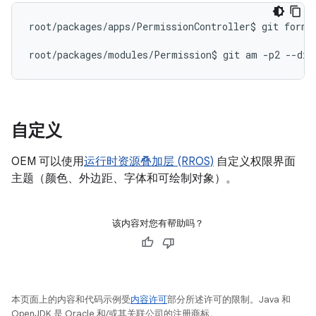
root
/
packages
/
apps
/
PermissionController
$
git
forma
root
/
packages
/
modules
/
Permission
$
git
am
-
p2
--
dir
自定义
OEM 可以使用
运行时资源叠加层 (RROS)
自定义权限界面
主题（颜色、外边距、字体和可绘制对象）。
该内容对您有帮助吗？
本页面上的内容和代码示例受
内容许可
部分所述许可的限制。Java 和
OpenJDK 是 Oracle 和/或其关联公司的注册商标。