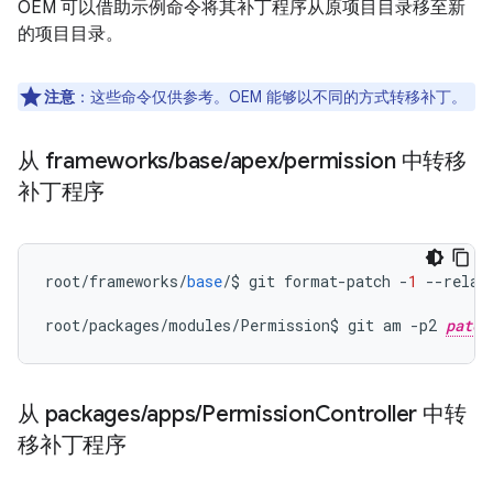
OEM 可以借助示例命令将其补丁程序从原项目目录移至新
的项目目录。
注意
：这些命令仅供参考。OEM 能够以不同的方式转移补丁。
从 frameworks
/
base
/
apex
/
permission 中转移
补丁程序
root
/
frameworks
/
base
/
$
git
format
-
patch
-
1
--
relat
root
/
packages
/
modules
/
Permission
$
git
am
-
p2
patch
从 packages
/
apps
/
Permission
Controller 中转
移补丁程序