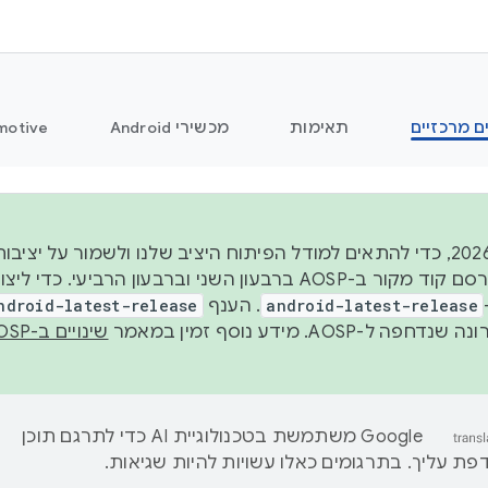
ם מרכזיים
תאימות
מכשירי Android
motive
החל משנת 2026, כדי להתאים למודל הפיתוח היציב שלנו ולשמור על
android-latest-release
. הענף
ndroid-latest-release
ל-AOSP. מידע נוסף זמין במאמר
שינויים ב-AOSP
‫Google משתמשת בטכנולוגיית AI כדי לתרגם תוכן
ת עליך. בתרגומים כאלו עשויות להיות שגיאות.