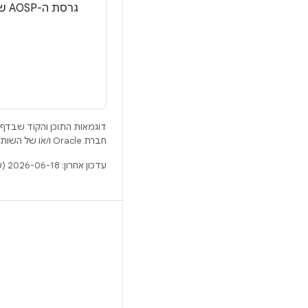
גרסת ה-AOSP של חבילת ה-APEX של האפליקציה מכילה בדיקות יחידה שיצרני ציוד מקורי יכולים להריץ.
דוגמאות התוכן והקוד שבדף 
חברת Oracle ו/או של השותפים העצמאיים שלה.
עדכון אחרון: 2026-06-18 (שעון UTC).
BUILD
מאגר Android
דרישות
להסבר על ההורדה