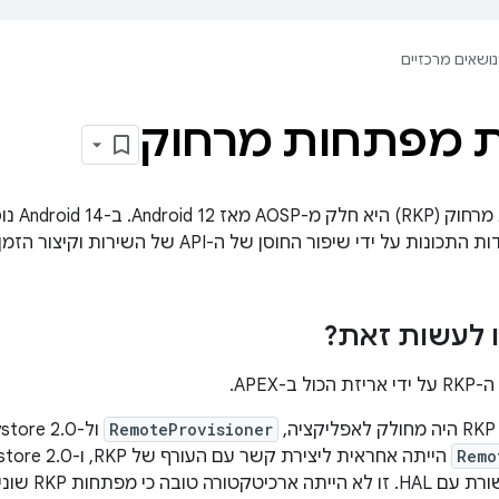
נושאים מרכזיים
 מפתחות מרחוק
הקצאת מפ
י שיפור החוסן של ה-API של השירות וקיצור הזמן שנדרש להטמעת שיפורים.
 לעשות זאת?
ב-APEX.
RemoteProvisioner
ול-Keystore 2.0. אפליקציית
Remo
המפתחות ולתקש