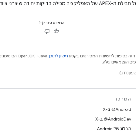
המידע עזר לך?
הזה כפופות לרישיונות המפורטים בקטע
רישיון לתוכן
.‏ Java ו-JDK
המרכז
‫‎@Android ב-X
‫‎@AndroidDev ב-X
הבלוג של Android