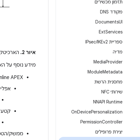
תזמון מכשירים
מקודד DNS
Documents
UI
Ext
Services
ספריית IPsec
IKEv2
/
מדיה
איור 2.
הארכיטקטור
Media
Provider
מידע נוסף על האר
Module
Metadata
line APEX –
מחסנית הרשת
אפליקציית 
שירותי NFC
NNAPI Runtime
קטע קוד
On
Device
Personalization
Permission
Controller
יצירת פרופילים
ממשק/הטמעה של HAL