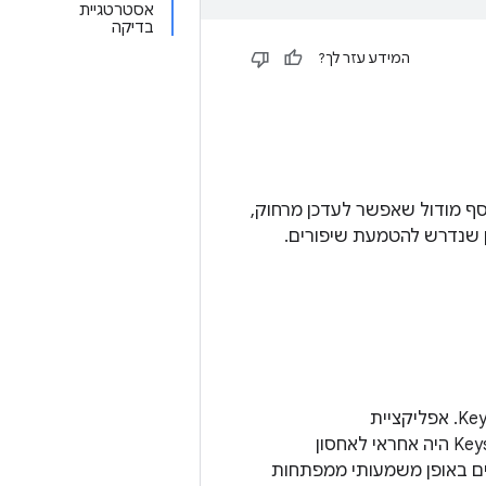
אסטרטגיית
בדיקה
המידע עזר לך?
תחות מרחוק (RKP) היא חלק מ-AOSP מאז Android 12. ב-Android 14 נוסף מודול שאפשר לעדכן מרחוק,
הייתה אחראית ליצירת קשר עם העורף של RKP, ו-Keystore 2.0 היה אחראי לאחסון
ורת עם HAL. זו לא הייתה ארכיטקטורה טובה כי מפתחות RKP שונים באופן משמעותי ממפתחות