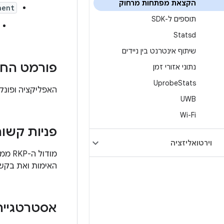
הקצאת מפתחות מרחוק
nent
תוספים ל-SDK
Statsd
שיתוף אינטרנט בין ניידים
פורמט החב
נתוני אזורי זמן
Uprobe
Stats
האפליקציה ופונקצי
UWB
Wi-Fi
פניות קשו
וירטואליזציה
מודול ה-RKP ממשיך להסתמך על קיומם של יישומי
האימות ואת בקשו
אסטרטגיית