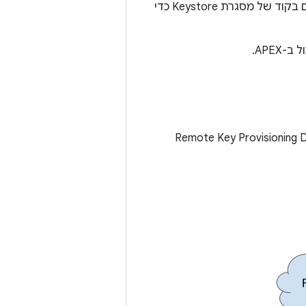
Keystore מבחינת המטא-נתונים שמצורפים אליהם. בנוסף, נדרשו שינויים מסורבלים בקוד של מסגרת Keystore כדי