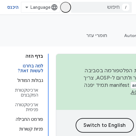
/
היכנס
Auto
חומרי עזר
בדף הזה
למה בחרנו
 יציבות הפלטפורמה בסביבה
לעשות זאת?
העסקית, נפרסם קוד מקור ב-AOSP ברבעון השני וברבעון הרביעי. כדי ליצור ולתרום ל-AOSP, צריך
גבולות המודול
a
manifest תמיד יפנה
ארכיטקטורת
.
המקבצים
ארכיטקטורה
פנימית
פורמט החבילה
פניות קשורות