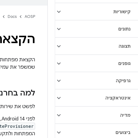
קישוריות
Docs
AOSP
נתונים
הקצאת
תצוגה
גופנים
שמשפר את עמידות התכונות על יד
גרפיקה
למה בחרנו
אינטראקציה
לפשט את שירות ה-RKP על ידי אריזת הכול 
מדיה
לפני Android 14,‏ RKP היה מחולק לאפליקציה,
teProvisioner
ביצועים