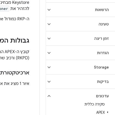
להזהיר את
oner
הרשאות
ה-RKP כמודול Mainline נועד לשפר את הנקודות האלה על ידי אריזה מסודרת של הכול ב-APEX.
טעינה
זמן ריצה
גבולות המו
קובץ ה-APEX הראשי של RKP‏,
הגדרות
(RKPD) ורכיב שרת של מערכת הקצאת הרשאות מרחוק (שנבנה באמצעות Java).
Storage
ארכיטקטורת 
בדיקות
איור 1 מציג את ארכיטקטורת מחסנית ה-RKP.
עדכונים
סקירה כללית
APEX