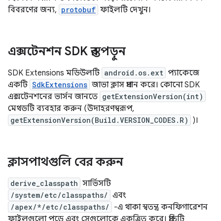
বিবরণের জন্য,
protobuf
ফাইলটি দেখুন।
এক্সটেনশন SDK স্তর পড়ুন
SDK Extensions মডিউলটি
android.os.ext
প্যাকেজে
একটি
SdkExtensions
জাভা ক্লাস প্রদান করে। কোনো SDK
এক্সটেনশনের ভার্সন জানতে
getExtensionVersion(int)
মেথডটি ব্যবহার করুন (উদাহরণস্বরূপ,
getExtensionVersion(Build.VERSION_CODES.R)
)।
ক্লাসপাথগুলি বের করুন
derive_classpath
সার্ভিসটি
/system/etc/classpaths/
এবং
/apex/*/etc/classpaths/
-এ থাকা স্বতন্ত্র কনফিগারেশন
ফাইলগুলো পড়ে এবং সেগুলোকে একত্রিত করে। প্রতিটি