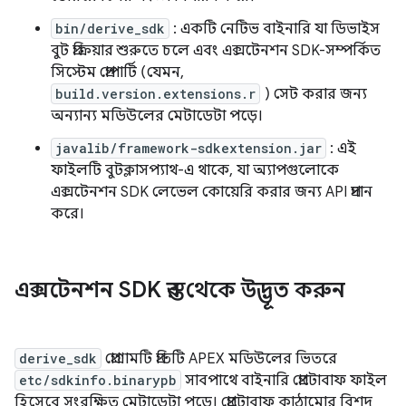
bin/derive_sdk
: একটি নেটিভ বাইনারি যা ডিভাইস
বুট প্রক্রিয়ার শুরুতে চলে এবং এক্সটেনশন SDK-সম্পর্কিত
সিস্টেম প্রোপার্টি (যেমন,
build.version.extensions.r
) সেট করার জন্য
অন্যান্য মডিউলের মেটাডেটা পড়ে।
javalib/framework-sdkextension.jar
: এই
ফাইলটি বুটক্লাসপ্যাথ-এ থাকে, যা অ্যাপগুলোকে
এক্সটেনশন SDK লেভেল কোয়েরি করার জন্য API প্রদান
করে।
এক্সটেনশন SDK স্তর থেকে উদ্ভূত করুন
derive_sdk
প্রোগ্রামটি প্রতিটি APEX মডিউলের ভিতরে
etc/sdkinfo.binarypb
সাবপাথে বাইনারি প্রোটোবাফ ফাইল
হিসেবে সংরক্ষিত মেটাডেটা পড়ে। প্রোটোবাফ কাঠামোর বিশদ