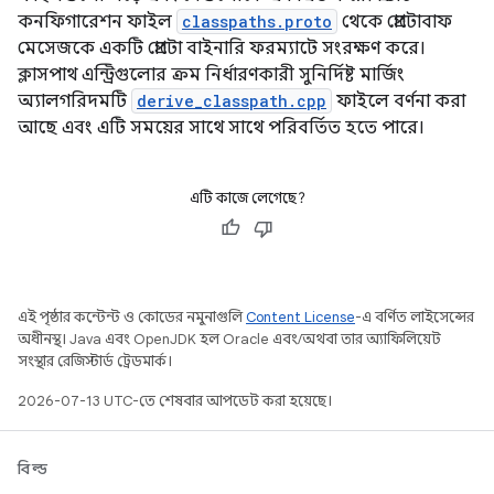
কনফিগারেশন ফাইল
classpaths.proto
থেকে প্রোটোবাফ
মেসেজকে একটি প্রোটো বাইনারি ফরম্যাটে সংরক্ষণ করে।
ক্লাসপাথ এন্ট্রিগুলোর ক্রম নির্ধারণকারী সুনির্দিষ্ট মার্জিং
অ্যালগরিদমটি
derive_classpath.cpp
ফাইলে বর্ণনা করা
আছে এবং এটি সময়ের সাথে সাথে পরিবর্তিত হতে পারে।
এটি কাজে লেগেছে?
এই পৃষ্ঠার কন্টেন্ট ও কোডের নমুনাগুলি
Content License
-এ বর্ণিত লাইসেন্সের
অধীনস্থ। Java এবং OpenJDK হল Oracle এবং/অথবা তার অ্যাফিলিয়েট
সংস্থার রেজিস্টার্ড ট্রেডমার্ক।
2026-07-13 UTC-তে শেষবার আপডেট করা হয়েছে।
বিল্ড